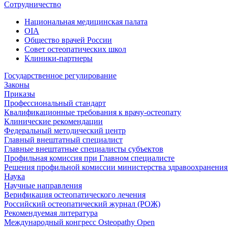
Сотрудничество
Национальная медицинская палата
OIA
Общество врачей России
Совет остеопатических школ
Клиники-партнеры
Государственное регулирование
Законы
Приказы
Профессиональный стандарт
Квалификационные требования к врачу-остеопату
Клинические рекомендации
Федеральный методический центр
Главный внештатный специалист
Главные внештатные специалисты субъектов
Профильная комиссия при Главном специалисте
Решения профильной комиссии министерства здравоохранения 
Наука
Научные направления
Верификация остеопатического лечения
Российский остеопатический журнал (РОЖ)
Рекомендуемая литература
Международный конгресс Osteopathy Open