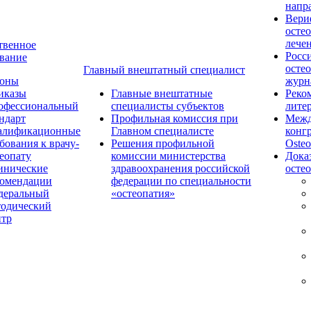
напр
Вери
осте
лече
твенное
Росс
вание
осте
Главный внештатный специалист
коны
журн
иказы
Главные внештатные
Реко
офессиональный
специалисты субъектов
лите
ндарт
Профильная комиссия при
Межд
алификационные
Главном специалисте
конг
бования к врачу-
Решения профильной
Osteo
еопату
комиссии министерства
Дока
инические
здравоохранения российской
осте
комендации
федерации по специальности
деральный
«остеопатия»
тодический
нтр