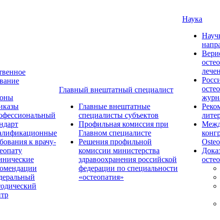
Наука
Науч
напр
Вери
осте
лече
твенное
Росс
вание
осте
Главный внештатный специалист
коны
журн
иказы
Главные внештатные
Реко
офессиональный
специалисты субъектов
лите
ндарт
Профильная комиссия при
Межд
алификационные
Главном специалисте
конг
бования к врачу-
Решения профильной
Osteo
еопату
комиссии министерства
Дока
инические
здравоохранения российской
осте
комендации
федерации по специальности
деральный
«остеопатия»
тодический
нтр