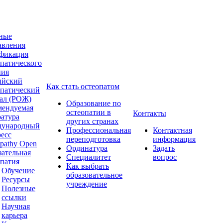
ные
авления
фикация
опатического
ния
ийский
Как стать остеопатом
опатический
ал (РОЖ)
Образование по
мендуемая
остеопатии в
Контакты
ратура
других странах
ународный
Профессиональная
Контактная
ресс
переподготовка
информация
pathy Open
Ординатура
Задать
зательная
Специалитет
вопрос
опатия
Как выбрать
Обучение
образовательное
Ресурсы
учреждение
Полезные
ссылки
Научная
карьера