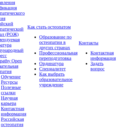
авления
фикация
опатического
ния
ийский
Как стать остеопатом
опатический
ал (РОЖ)
Образование по
мендуемая
остеопатии в
Контакты
ратура
других странах
ународный
Профессиональная
Контактная
ресс
переподготовка
информация
pathy Open
Ординатура
Задать
зательная
Специалитет
вопрос
опатия
Как выбрать
Обучение
образовательное
Ресурсы
учреждение
Полезные
ссылки
Научная
карьера
Контактная
информация
Российская
остеопатия