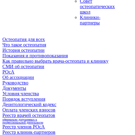
Совет
остеопатических
школ
Клиники-
партнеры
Остеопатия для всех
Что такое остеопатия
История остеопатии
Показания и противопоказания
Как правильно выбрать врача-остеопата и клинику
СМИ об остеопатии
РОсА
Об ассоциации
Руководство
Документы
Условия членства
Порядок вступления
Деонтологический кодекс
Оплата членских взносов
Реестр врачей остеопатов
официально допущенных к
профессиональной деятельности
Реестр членов РОсА
Реестр клиник-партнеров