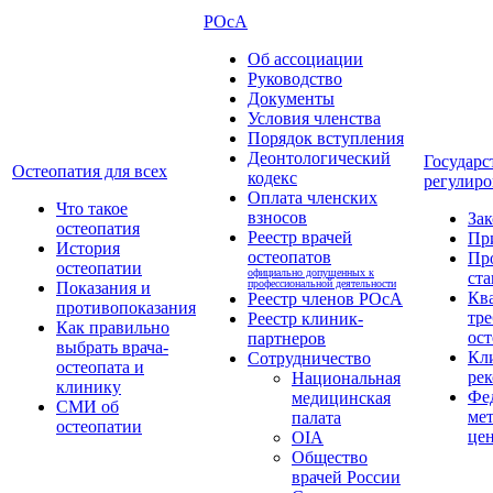
РОсА
Об ассоциации
Руководство
Документы
Условия членства
Порядок вступления
Деонтологический
Государс
Остеопатия для всех
кодекс
регулиро
Оплата членских
Что такое
взносов
За
остеопатия
Реестр врачей
Пр
История
остеопатов
Пр
остеопатии
официально допущенных к
ста
профессиональной деятельности
Показания и
Кв
Реестр членов РОсА
противопоказания
тре
Реестр клиник-
Как правильно
ост
партнеров
выбрать врача-
Кл
Сотрудничество
остеопата и
ре
Национальная
клинику
Фе
медицинская
СМИ об
ме
палата
остеопатии
це
OIA
Общество
врачей России