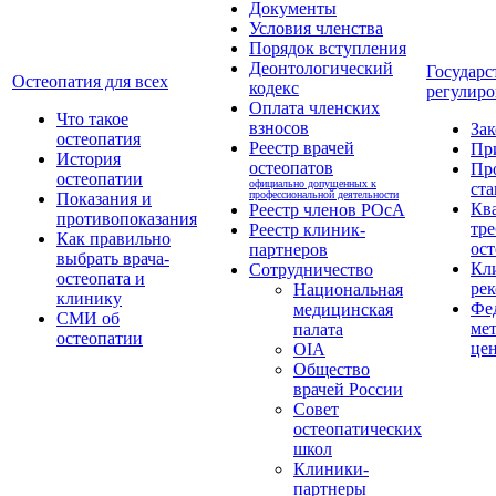
Документы
Условия членства
Порядок вступления
Деонтологический
Государс
Остеопатия для всех
кодекс
регулиро
Оплата членских
Что такое
взносов
За
остеопатия
Реестр врачей
Пр
История
остеопатов
Пр
остеопатии
официально допущенных к
ста
профессиональной деятельности
Показания и
Кв
Реестр членов РОсА
противопоказания
тре
Реестр клиник-
Как правильно
ост
партнеров
выбрать врача-
Кл
Сотрудничество
остеопата и
ре
Национальная
клинику
Фе
медицинская
СМИ об
ме
палата
остеопатии
це
OIA
Общество
врачей России
Совет
остеопатических
школ
Клиники-
партнеры