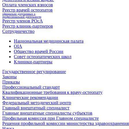
Оплата членских взносов
Реестр врачей остеопатов
официально допущенных к
профессиональной деятельности
Реестр членов РОсА
Реестр клиник-партнеров
Сотрудничество
Национальная медицинская палата
OIA
Общество врачей России
Совет остеопатических школ
Клиники-партнеры
Государственное регулирование
Законы
Приказы
Профессиональный стандарт
Квалификационные требования к врачу-остеопату
Клинические рекомендации
Федеральный методический центр
Главный внештатный специалист
Главные внештатные специалисты субъектов
Профильная комиссия при Главном специалисте
Решения профильной комиссии министерства здравоохранения 
Наука