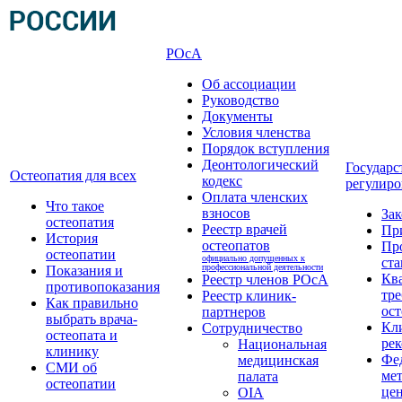
РОсА
Об ассоциации
Руководство
Документы
Условия членства
Порядок вступления
Деонтологический
Государс
Остеопатия для всех
кодекс
регулиро
Оплата членских
Что такое
взносов
За
остеопатия
Реестр врачей
Пр
История
остеопатов
Пр
остеопатии
официально допущенных к
ста
профессиональной деятельности
Показания и
Кв
Реестр членов РОсА
противопоказания
тре
Реестр клиник-
Как правильно
ост
партнеров
выбрать врача-
Кл
Сотрудничество
остеопата и
ре
Национальная
клинику
Фе
медицинская
СМИ об
ме
палата
остеопатии
це
OIA