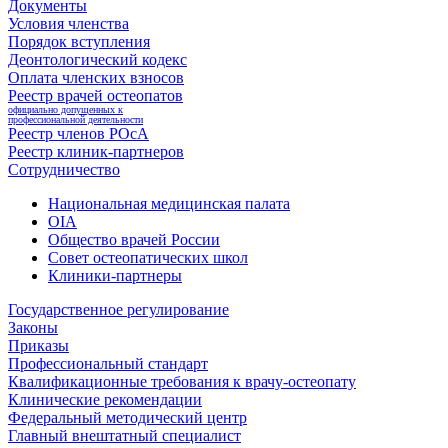
Документы
Условия членства
Порядок вступления
Деонтологический кодекс
Оплата членских взносов
Реестр врачей остеопатов
официально допущенных к
профессиональной деятельности
Реестр членов РОсА
Реестр клиник-партнеров
Сотрудничество
Национальная медицинская палата
OIA
Общество врачей России
Совет остеопатических школ
Клиники-партнеры
Государственное регулирование
Законы
Приказы
Профессиональный стандарт
Квалификационные требования к врачу-остеопату
Клинические рекомендации
Федеральный методический центр
Главный внештатный специалист