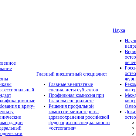
Наука
Науч
напр
Вери
осте
лече
твенное
Росс
вание
осте
Главный внештатный специалист
коны
журн
иказы
Главные внештатные
Реко
офессиональный
специалисты субъектов
лите
ндарт
Профильная комиссия при
Межд
алификационные
Главном специалисте
конг
бования к врачу-
Решения профильной
Osteo
еопату
комиссии министерства
Дока
инические
здравоохранения российской
осте
комендации
федерации по специальности
деральный
«остеопатия»
тодический