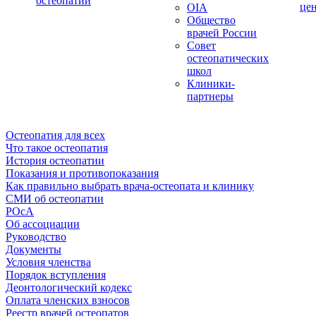
остеопатии
це
OIA
Общество
врачей России
Совет
остеопатических
школ
Клиники-
партнеры
Остеопатия для всех
Что такое остеопатия
История остеопатии
Показания и противопоказания
Как правильно выбрать врача-остеопата и клинику
СМИ об остеопатии
РОсА
Об ассоциации
Руководство
Документы
Условия членства
Порядок вступления
Деонтологический кодекс
Оплата членских взносов
Реестр врачей остеопатов