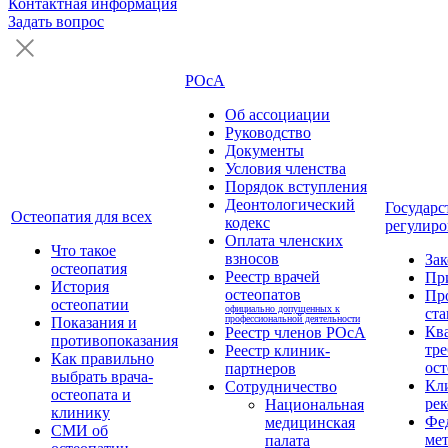
Контактная информация
Задать вопрос
РОсА
Об ассоциации
Руководство
Документы
Условия членства
Порядок вступления
Деонтологический
Государс
Остеопатия для всех
кодекс
регулиро
Оплата членских
Что такое
взносов
За
остеопатия
Реестр врачей
Пр
История
остеопатов
Пр
остеопатии
официально допущенных к
ста
профессиональной деятельности
Показания и
Кв
Реестр членов РОсА
противопоказания
тре
Реестр клиник-
Как правильно
ост
партнеров
выбрать врача-
Кл
Сотрудничество
остеопата и
ре
Национальная
клинику
Фе
медицинская
СМИ об
ме
палата