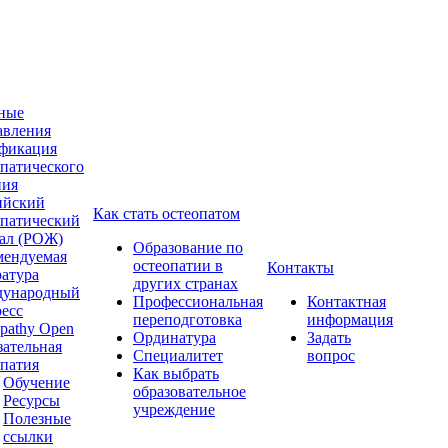
ные
авления
фикация
опатического
ния
ийский
Как стать остеопатом
опатический
ал (РОЖ)
Образование по
мендуемая
остеопатии в
Контакты
ратура
других странах
ународный
Профессиональная
Контактная
ресс
переподготовка
информация
pathy Open
Ординатура
Задать
зательная
Специалитет
вопрос
опатия
Как выбрать
Обучение
образовательное
Ресурсы
учреждение
Полезные
ссылки