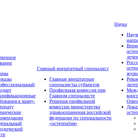
Наука
Науч
напр
Вери
осте
лече
твенное
Росс
вание
осте
Главный внештатный специалист
коны
журн
иказы
Главные внештатные
Реко
офессиональный
специалисты субъектов
лите
ндарт
Профильная комиссия при
Межд
алификационные
Главном специалисте
конг
бования к врачу-
Решения профильной
Osteo
еопату
комиссии министерства
Дока
инические
здравоохранения российской
осте
комендации
федерации по специальности
деральный
«остеопатия»
тодический
нтр