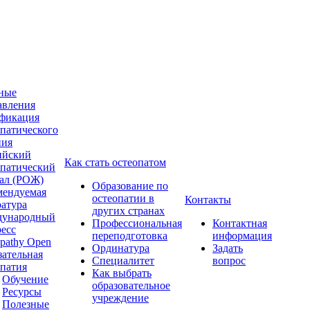
ные
авления
фикация
опатического
ния
ийский
Как стать остеопатом
опатический
ал (РОЖ)
Образование по
мендуемая
остеопатии в
Контакты
ратура
других странах
ународный
Профессиональная
Контактная
ресс
переподготовка
информация
pathy Open
Ординатура
Задать
зательная
Специалитет
вопрос
опатия
Как выбрать
Обучение
образовательное
Ресурсы
учреждение
Полезные