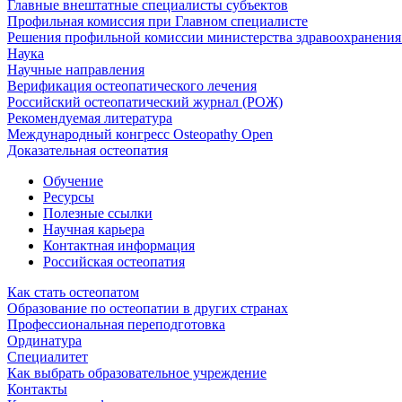
Главные внештатные специалисты субъектов
Профильная комиссия при Главном специалисте
Решения профильной комиссии министерства здравоохранения 
Наука
Научные направления
Верификация остеопатического лечения
Российский остеопатический журнал (РОЖ)
Рекомендуемая литература
Международный конгресс Osteopathy Open
Доказательная остеопатия
Обучение
Ресурсы
Полезные ссылки
Научная карьера
Контактная информация
Российская остеопатия
Как стать остеопатом
Образование по остеопатии в других странах
Профессиональная переподготовка
Ординатура
Специалитет
Как выбрать образовательное учреждение
Контакты