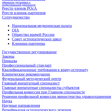
официально допущенных к
профессиональной деятельности
Реестр членов РОсА
Реестр клиник-партнеров
Сотрудничество
Национальная медицинская палата
OIA
Общество врачей России
Совет остеопатических школ
Клиники-партнеры
Государственное регулирование
Законы
Приказы
Профессиональный стандарт
Квалификационные требования к врачу-остеопату
Клинические рекомендации
Федеральный методический центр
Главный внештатный специалист
Главные внештатные специалисты субъектов
Профильная комиссия при Главном специалисте
Решения профильной комиссии министерства здравоохранения 
Наука
Научные направления
Верификация остеопатического лечения