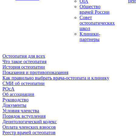
цен
OIA
Общество
врачей России
Совет
остеопатических
школ
Клиники-
партнеры
Остеопатия для всех
Что такое остеопатия
История остеопатии
Показания и противопоказания
Как правильно выбрать врача-остеопата и клинику
СМИ об остеопатии
РОсА
Об ассоциации
Руководство
Документы
Условия членства
Порядок вступления
Деонтологический кодекс
Оплата членских взносов
Реестр врачей остеопатов