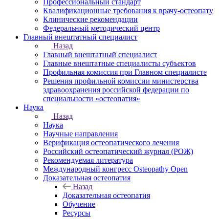
Профессиональный стандарт
Квалификационные требования к врачу-остеопату
Клинические рекомендации
Федеральный методический центр
Главный внештатный специалист
Назад
Главный внештатный специалист
Главные внештатные специалисты субъектов
Профильная комиссия при Главном специалисте
Решения профильной комиссии министерства
здравоохранения российской федерации по
специальности «остеопатия»
Наука
Назад
Наука
Научные направления
Верификация остеопатического лечения
Российский остеопатический журнал (РОЖ)
Рекомендуемая литература
Международный конгресс Osteopathy Open
Доказательная остеопатия
Назад
Доказательная остеопатия
Обучение
Ресурсы