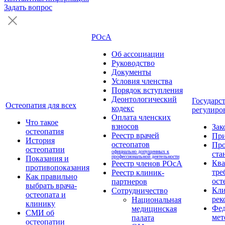
Задать вопрос
РОсА
Об ассоциации
Руководство
Документы
Условия членства
Порядок вступления
Деонтологический
Государс
Остеопатия для всех
кодекс
регулиро
Оплата членских
Что такое
взносов
Зак
остеопатия
Реестр врачей
Пр
История
остеопатов
Про
остеопатии
официально допущенных к
ста
профессиональной деятельности
Показания и
Кв
Реестр членов РОсА
противопоказания
тре
Реестр клиник-
Как правильно
ост
партнеров
выбрать врача-
Кли
Сотрудничество
остеопата и
рек
Национальная
клинику
Фед
медицинская
СМИ об
мет
палата
остеопатии