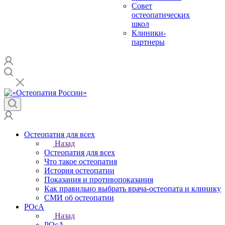
Совет
остеопатических
школ
Клиники-
партнеры
Остеопатия для всех
Назад
Остеопатия для всех
Что такое остеопатия
История остеопатии
Показания и противопоказания
Как правильно выбрать врача-остеопата и клинику
СМИ об остеопатии
РОсА
Назад
РОсА