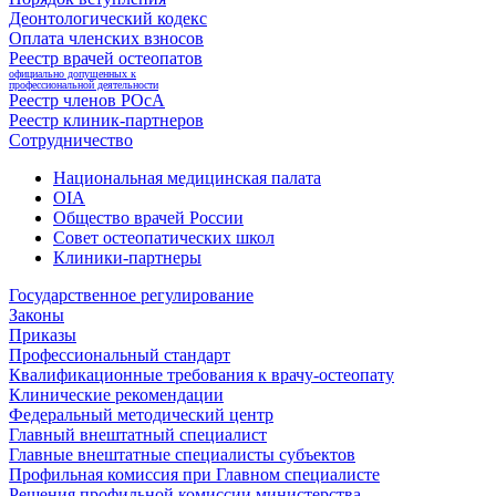
Деонтологический кодекс
Оплата членских взносов
Реестр врачей остеопатов
официально допущенных к
профессиональной деятельности
Реестр членов РОсА
Реестр клиник-партнеров
Сотрудничество
Национальная медицинская палата
OIA
Общество врачей России
Совет остеопатических школ
Клиники-партнеры
Государственное регулирование
Законы
Приказы
Профессиональный стандарт
Квалификационные требования к врачу-остеопату
Клинические рекомендации
Федеральный методический центр
Главный внештатный специалист
Главные внештатные специалисты субъектов
Профильная комиссия при Главном специалисте
Решения профильной комиссии министерства