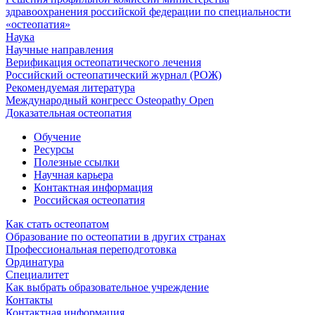
здравоохранения российской федерации по специальности
«остеопатия»
Наука
Научные направления
Верификация остеопатического лечения
Российский остеопатический журнал (РОЖ)
Рекомендуемая литература
Международный конгресс Osteopathy Open
Доказательная остеопатия
Обучение
Ресурсы
Полезные ссылки
Научная карьера
Контактная информация
Российская остеопатия
Как стать остеопатом
Образование по остеопатии в других странах
Профессиональная переподготовка
Ординатура
Специалитет
Как выбрать образовательное учреждение
Контакты
Контактная информация