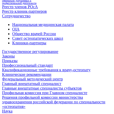
официально допущенных к
профессиональной деятельности
Реестр членов РОсА
Реестр клиник-партнеров
Сотрудничество
Национальная медицинская палата
OIA
Общество врачей России
Совет остеопатических школ
Клиники-партнеры
Государственное регулирование
Законы
Приказы
Профессиональный стандарт
Квалификационные требования к врачу-остеопату
Клинические рекомендации
Федеральный методический центр
Главный внештатный специалист
Главные внештатные специалисты субъектов
Профильная комиссия при Главном специалисте
Решения профильной комиссии министерства
здравоохранения российской федерации по специальности
«остеопатия»
Наука