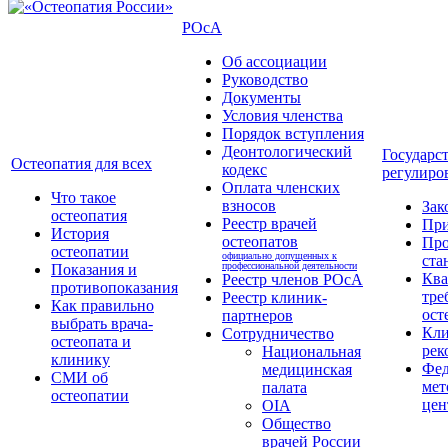
РОсА
Об ассоциации
Руководство
Документы
Условия членства
Порядок вступления
Деонтологический
Государс
Остеопатия для всех
кодекс
регулиро
Оплата членских
Что такое
взносов
Зак
остеопатия
Реестр врачей
Пр
История
остеопатов
Про
остеопатии
официально допущенных к
ста
профессиональной деятельности
Показания и
Кв
Реестр членов РОсА
противопоказания
тре
Реестр клиник-
Как правильно
ост
партнеров
выбрать врача-
Кли
Сотрудничество
остеопата и
рек
Национальная
клинику
Фед
медицинская
СМИ об
мет
палата
остеопатии
цен
OIA
Общество
врачей России