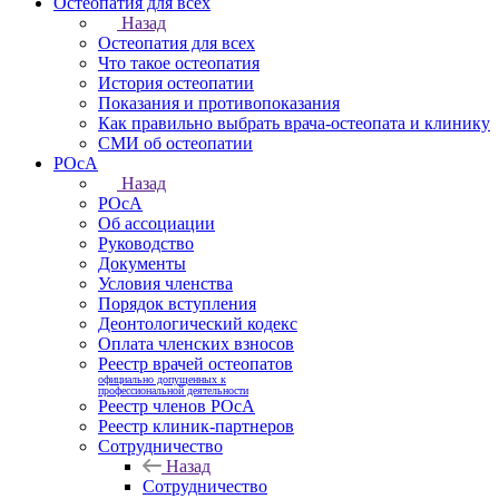
Остеопатия для всех
Назад
Остеопатия для всех
Что такое остеопатия
История остеопатии
Показания и противопоказания
Как правильно выбрать врача-остеопата и клинику
СМИ об остеопатии
РОсА
Назад
РОсА
Об ассоциации
Руководство
Документы
Условия членства
Порядок вступления
Деонтологический кодекс
Оплата членских взносов
Реестр врачей остеопатов
официально допущенных к
профессиональной деятельности
Реестр членов РОсА
Реестр клиник-партнеров
Сотрудничество
Назад
Сотрудничество