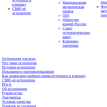
остеопата и
рек
Национальная
клинику
Фед
медицинская
СМИ об
мет
палата
остеопатии
цен
OIA
Общество
врачей России
Совет
остеопатических
школ
Клиники-
партнеры
Остеопатия для всех
Что такое остеопатия
История остеопатии
Показания и противопоказания
Как правильно выбрать врача-остеопата и клинику
СМИ об остеопатии
РОсА
Об ассоциации
Руководство
Документы
Условия членства
Порядок вступления