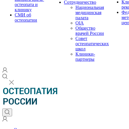
Кли
Сотрудничество
остеопата и
рек
Национальная
клинику
Фед
медицинская
СМИ об
мет
палата
остеопатии
цен
OIA
Общество
врачей России
Совет
остеопатических
школ
Клиники-
партнеры