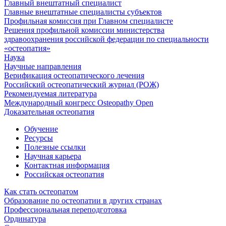
Главный внештатный специалист
Главные внештатные специалисты субъектов
Профильная комиссия при Главном специалисте
Решения профильной комиссии министерства
здравоохранения российской федерации по специальности
«остеопатия»
Наука
Научные направления
Верификация остеопатического лечения
Российский остеопатический журнал (РОЖ)
Рекомендуемая литература
Международный конгресс Osteopathy Open
Доказательная остеопатия
Обучение
Ресурсы
Полезные ссылки
Научная карьера
Контактная информация
Российская остеопатия
Как стать остеопатом
Образование по остеопатии в других странах
Профессиональная переподготовка
Ординатура