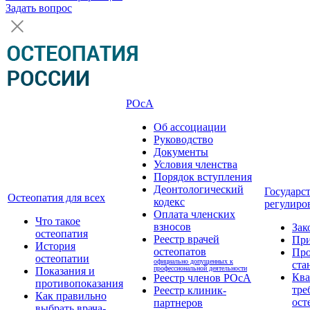
Задать вопрос
РОсА
Об ассоциации
Руководство
Документы
Условия членства
Порядок вступления
Деонтологический
Государс
Остеопатия для всех
кодекс
регулиро
Оплата членских
Что такое
взносов
Зак
остеопатия
Реестр врачей
Пр
История
остеопатов
Про
остеопатии
официально допущенных к
ста
профессиональной деятельности
Показания и
Кв
Реестр членов РОсА
противопоказания
тре
Реестр клиник-
Как правильно
ост
партнеров
выбрать врача-