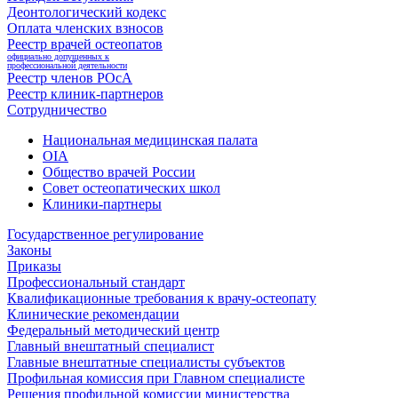
Деонтологический кодекс
Оплата членских взносов
Реестр врачей остеопатов
официально допущенных к
профессиональной деятельности
Реестр членов РОсА
Реестр клиник-партнеров
Сотрудничество
Национальная медицинская палата
OIA
Общество врачей России
Совет остеопатических школ
Клиники-партнеры
Государственное регулирование
Законы
Приказы
Профессиональный стандарт
Квалификационные требования к врачу-остеопату
Клинические рекомендации
Федеральный методический центр
Главный внештатный специалист
Главные внештатные специалисты субъектов
Профильная комиссия при Главном специалисте
Решения профильной комиссии министерства