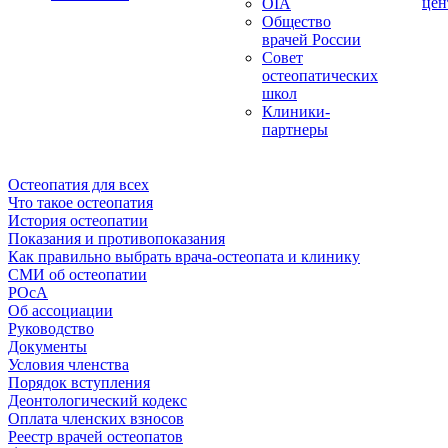
цен
OIA
Общество
врачей России
Совет
остеопатических
школ
Клиники-
партнеры
Остеопатия для всех
Что такое остеопатия
История остеопатии
Показания и противопоказания
Как правильно выбрать врача-остеопата и клинику
СМИ об остеопатии
РОсА
Об ассоциации
Руководство
Документы
Условия членства
Порядок вступления
Деонтологический кодекс
Оплата членских взносов
Реестр врачей остеопатов