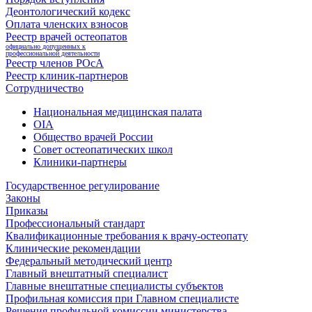
Деонтологический кодекс
Оплата членских взносов
Реестр врачей остеопатов
официально допущенных к
профессиональной деятельности
Реестр членов РОсА
Реестр клиник-партнеров
Сотрудничество
Национальная медицинская палата
OIA
Общество врачей России
Совет остеопатических школ
Клиники-партнеры
Государственное регулирование
Законы
Приказы
Профессиональный стандарт
Квалификационные требования к врачу-остеопату
Клинические рекомендации
Федеральный методический центр
Главный внештатный специалист
Главные внештатные специалисты субъектов
Профильная комиссия при Главном специалисте
Решения профильной комиссии министерства