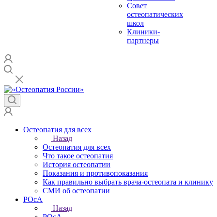
Совет
остеопатических
школ
Клиники-
партнеры
Остеопатия для всех
Назад
Остеопатия для всех
Что такое остеопатия
История остеопатии
Показания и противопоказания
Как правильно выбрать врача-остеопата и клинику
СМИ об остеопатии
РОсА
Назад
РОсА