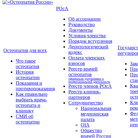
РОсА
Об ассоциации
Руководство
Документы
Условия членства
Порядок вступления
Деонтологический
Государс
Остеопатия для всех
кодекс
регулиро
Оплата членских
Что такое
взносов
Зак
остеопатия
Реестр врачей
Пр
История
остеопатов
Про
остеопатии
официально допущенных к
ста
профессиональной деятельности
Показания и
Кв
Реестр членов РОсА
противопоказания
тре
Реестр клиник-
Как правильно
ост
партнеров
выбрать врача-
Кли
Сотрудничество
остеопата и
рек
Национальная
клинику
Фед
медицинская
СМИ об
мет
палата
остеопатии
цен
OIA
Общество
врачей России