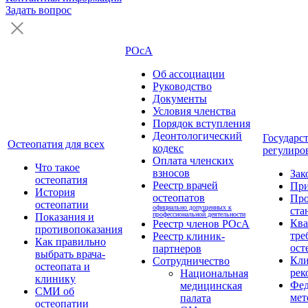
Задать вопрос
РОсА
Об ассоциации
Руководство
Документы
Условия членства
Порядок вступления
Деонтологический
Государс
Остеопатия для всех
кодекс
регулиро
Оплата членских
Что такое
взносов
Зак
остеопатия
Реестр врачей
Пр
История
остеопатов
Про
остеопатии
официально допущенных к
ста
профессиональной деятельности
Показания и
Кв
Реестр членов РОсА
противопоказания
тре
Реестр клиник-
Как правильно
ост
партнеров
выбрать врача-
Кли
Сотрудничество
остеопата и
рек
Национальная
клинику
Фед
медицинская
СМИ об
мет
палата
остеопатии