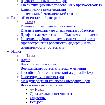
Профессиональный стандарт
Квалификационные требования к врачу-остеопату
Клинические рекомендации
Федеральный методический центр
Главный внештатный специалист
Назад
Главный внештатный специалист
Главные внештатные специалисты субъектов
Профильная комиссия при Главном специалисте
Решения профильной комиссии министерства
здравоохранения российской федерации по
специальности «остеопатия»
Наука
Назад
Наука
Научные направления
Верификация остеопатического лечения
Российский остеопатический журнал (РОЖ)
Рекомендуемая литература
Международный конгресс Osteopathy Open
Доказательная остеопатия
Назад
Доказательная остеопатия
Обучение
Ресурсы