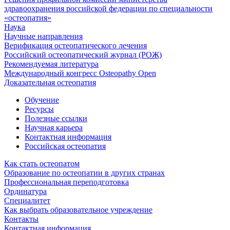
здравоохранения российской федерации по специальности
«остеопатия»
Наука
Научные направления
Верификация остеопатического лечения
Российский остеопатический журнал (РОЖ)
Рекомендуемая литература
Международный конгресс Osteopathy Open
Доказательная остеопатия
Обучение
Ресурсы
Полезные ссылки
Научная карьера
Контактная информация
Российская остеопатия
Как стать остеопатом
Образование по остеопатии в других странах
Профессиональная переподготовка
Ординатура
Специалитет
Как выбрать образовательное учреждение
Контакты
Контактная информация