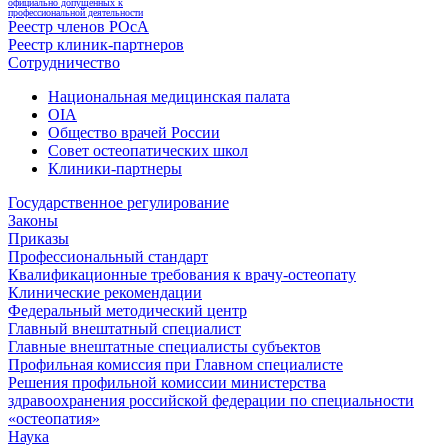
официально допущенных к
профессиональной деятельности
Реестр членов РОсА
Реестр клиник-партнеров
Сотрудничество
Национальная медицинская палата
OIA
Общество врачей России
Совет остеопатических школ
Клиники-партнеры
Государственное регулирование
Законы
Приказы
Профессиональный стандарт
Квалификационные требования к врачу-остеопату
Клинические рекомендации
Федеральный методический центр
Главный внештатный специалист
Главные внештатные специалисты субъектов
Профильная комиссия при Главном специалисте
Решения профильной комиссии министерства
здравоохранения российской федерации по специальности
«остеопатия»
Наука