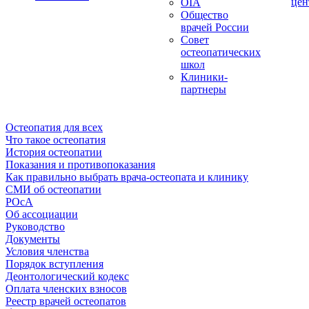
цен
OIA
Общество
врачей России
Совет
остеопатических
школ
Клиники-
партнеры
Остеопатия для всех
Что такое остеопатия
История остеопатии
Показания и противопоказания
Как правильно выбрать врача-остеопата и клинику
СМИ об остеопатии
РОсА
Об ассоциации
Руководство
Документы
Условия членства
Порядок вступления
Деонтологический кодекс
Оплата членских взносов
Реестр врачей остеопатов