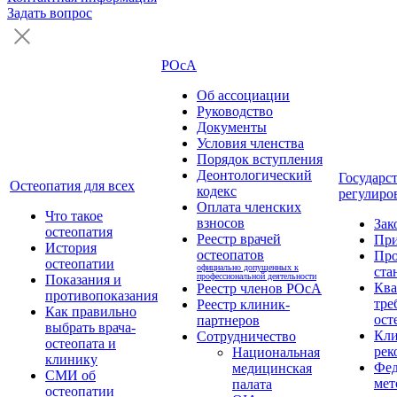
Задать вопрос
РОсА
Об ассоциации
Руководство
Документы
Условия членства
Порядок вступления
Деонтологический
Государс
Остеопатия для всех
кодекс
регулиро
Оплата членских
Что такое
взносов
Зак
остеопатия
Реестр врачей
Пр
История
остеопатов
Про
остеопатии
официально допущенных к
ста
профессиональной деятельности
Показания и
Кв
Реестр членов РОсА
противопоказания
тре
Реестр клиник-
Как правильно
ост
партнеров
выбрать врача-
Кли
Сотрудничество
остеопата и
рек
Национальная
клинику
Фед
медицинская
СМИ об
мет
палата
остеопатии