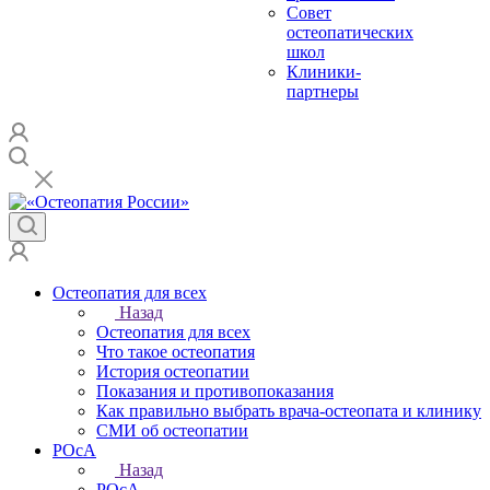
Совет
остеопатических
школ
Клиники-
партнеры
Остеопатия для всех
Назад
Остеопатия для всех
Что такое остеопатия
История остеопатии
Показания и противопоказания
Как правильно выбрать врача-остеопата и клинику
СМИ об остеопатии
РОсА
Назад
РОсА