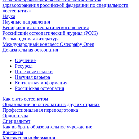
здравоохранения российской федерации по специальности
«остеопатия»
Наука
Научные направления
Верификация остеопатического лечения
Российский остеопатический журнал (РОЖ)
Рекомендуемая литература
Международный конгресс Osteopathy Open
Доказательная остеопатия
Обучение
Ресурсы
Полезные ссылки
Научная карьера
Контактная информация
Российская остеопатия
Как стать остеопатом
Образование по остеопатии в других странах
Профессиональная переподготовка
Ординатура
Специалитет
Как выбрать образовательное учреждение
Контакты
Контактная информация