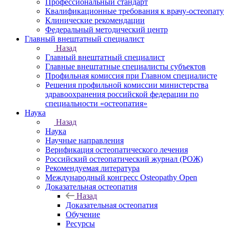
Профессиональный стандарт
Квалификационные требования к врачу-остеопату
Клинические рекомендации
Федеральный методический центр
Главный внештатный специалист
Назад
Главный внештатный специалист
Главные внештатные специалисты субъектов
Профильная комиссия при Главном специалисте
Решения профильной комиссии министерства
здравоохранения российской федерации по
специальности «остеопатия»
Наука
Назад
Наука
Научные направления
Верификация остеопатического лечения
Российский остеопатический журнал (РОЖ)
Рекомендуемая литература
Международный конгресс Osteopathy Open
Доказательная остеопатия
Назад
Доказательная остеопатия
Обучение
Ресурсы