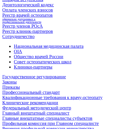
Деонтологический кодекс
Оплата членских взносов
Реестр врачей остеопатов
официально допущенных к
профессиональной деятельности
Реестр членов РОсА
Реестр клиник-партнеров
Сотрудничество
Национальная медицинская палата
OIA
Общество врачей России
Совет остеопатических школ
Клиники-партнеры
Государственное регулирование
Законы
Приказы
Профессиональный стандарт
Квалификационные требования к врачу-остеопату
Клинические рекомендации
Федеральный методический центр
Главный внештатный специалист
Главные внештатные специалисты субъектов
Профильная комиссия при Главном специалисте
Решения профильной комиссии министерства