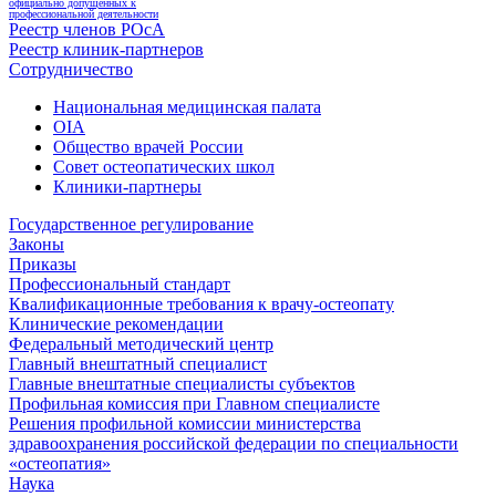
официально допущенных к
профессиональной деятельности
Реестр членов РОсА
Реестр клиник-партнеров
Сотрудничество
Национальная медицинская палата
OIA
Общество врачей России
Совет остеопатических школ
Клиники-партнеры
Государственное регулирование
Законы
Приказы
Профессиональный стандарт
Квалификационные требования к врачу-остеопату
Клинические рекомендации
Федеральный методический центр
Главный внештатный специалист
Главные внештатные специалисты субъектов
Профильная комиссия при Главном специалисте
Решения профильной комиссии министерства
здравоохранения российской федерации по специальности
«остеопатия»
Наука