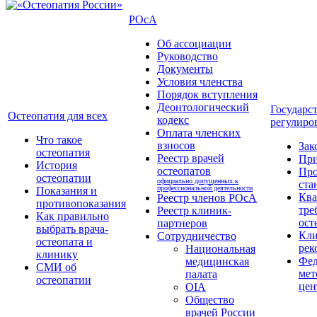
РОсА
Об ассоциации
Руководство
Документы
Условия членства
Порядок вступления
Деонтологический
Государс
Остеопатия для всех
кодекс
регулиро
Оплата членских
Что такое
взносов
Зак
остеопатия
Реестр врачей
Пр
История
остеопатов
Про
остеопатии
официально допущенных к
ста
профессиональной деятельности
Показания и
Кв
Реестр членов РОсА
противопоказания
тре
Реестр клиник-
Как правильно
ост
партнеров
выбрать врача-
Кли
Сотрудничество
остеопата и
рек
Национальная
клинику
Фед
медицинская
СМИ об
мет
палата
остеопатии
цен
OIA
Общество
врачей России