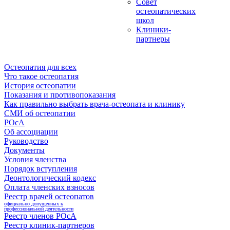
Совет
остеопатических
школ
Клиники-
партнеры
Остеопатия для всех
Что такое остеопатия
История остеопатии
Показания и противопоказания
Как правильно выбрать врача-остеопата и клинику
СМИ об остеопатии
РОсА
Об ассоциации
Руководство
Документы
Условия членства
Порядок вступления
Деонтологический кодекс
Оплата членских взносов
Реестр врачей остеопатов
официально допущенных к
профессиональной деятельности
Реестр членов РОсА
Реестр клиник-партнеров