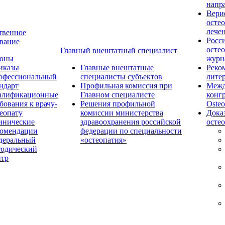
напр
Вери
осте
лече
твенное
Росс
вание
осте
Главный внештатный специалист
коны
журн
иказы
Главные внештатные
Реко
офессиональный
специалисты субъектов
лите
ндарт
Профильная комиссия при
Межд
алификационные
Главном специалисте
конг
бования к врачу-
Решения профильной
Osteo
еопату
комиссии министерства
Дока
инические
здравоохранения российской
осте
комендации
федерации по специальности
деральный
«остеопатия»
тодический
нтр