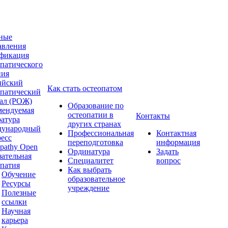
ные
авления
фикация
опатического
ния
ийский
Как стать остеопатом
опатический
ал (РОЖ)
Образование по
мендуемая
остеопатии в
Контакты
ратура
других странах
ународный
Профессиональная
Контактная
ресс
переподготовка
информация
pathy Open
Ординатура
Задать
зательная
Специалитет
вопрос
опатия
Как выбрать
Обучение
образовательное
Ресурсы
учреждение
Полезные
ссылки
Научная
карьера