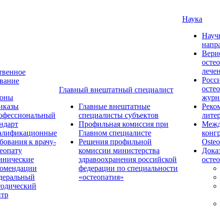
Наука
Науч
напр
Вери
осте
лече
твенное
Росс
вание
осте
Главный внештатный специалист
коны
журн
иказы
Главные внештатные
Реко
офессиональный
специалисты субъектов
лите
ндарт
Профильная комиссия при
Межд
алификационные
Главном специалисте
конг
бования к врачу-
Решения профильной
Osteo
еопату
комиссии министерства
Дока
инические
здравоохранения российской
осте
комендации
федерации по специальности
деральный
«остеопатия»
тодический
нтр