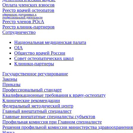
Оплата членских взносов
Реестр врачей остеопатов
официально допущенных к
профессиональной деятельности
Реестр членов РОсА
Реестр клиник-партнеров
Сотрудничество
Национальная медицинская палата
OIA
Общество врачей России
Совет остеопатических школ
Клиники-партнеры
Государственное регулирование
Законы
Приказы
Профессиональный стандарт
Квалификационные требования к врачу-остеопату
Клинические рекомендации
Федеральный методический центр
Главный внештатный специалист
Главные внештатные специалисты субъектов
Профильная комиссия при Главном специалисте
Решения профильной комиссии министерства здравоохранения 
Наука