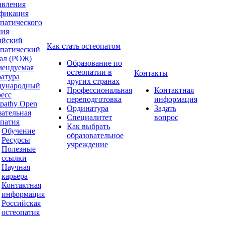
авления
фикация
опатического
ния
ийский
Как стать остеопатом
опатический
ал (РОЖ)
Образование по
мендуемая
остеопатии в
Контакты
ратура
других странах
ународный
Профессиональная
Контактная
ресс
переподготовка
информация
pathy Open
Ординатура
Задать
зательная
Специалитет
вопрос
опатия
Как выбрать
Обучение
образовательное
Ресурсы
учреждение
Полезные
ссылки
Научная
карьера
Контактная
информация
Российская
остеопатия