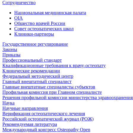
Сотрудничество
Национальная медицинская палата
OIA
Общество врачей России
Совет остеопатических школ
Клиники-партнеры
Государственное регулирование
Законы
Приказы
Профессиональный стандарт
Квалификационные требования к врачу-остеопату
Клинические рекомендации
Федеральный методический центр
Главный внештатный специалист
Главные внештатные специалисты субъектов
Профильная комиссия при Главном специалисте
Решения профильной комиссии министерства здравоохранения 
Наука
Научные направления
Верификация остеопатического лечения
Российский остеопатический журнал (РОЖ)
Рекомендуемая литература
Международный конгресс Osteopathy Open