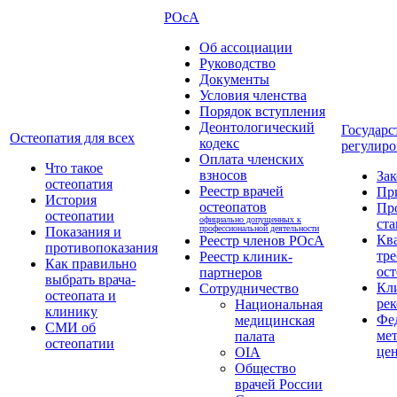
РОсА
Об ассоциации
Руководство
Документы
Условия членства
Порядок вступления
Деонтологический
Государс
Остеопатия для всех
кодекс
регулиро
Оплата членских
Что такое
взносов
За
остеопатия
Реестр врачей
Пр
История
остеопатов
Пр
остеопатии
официально допущенных к
ста
профессиональной деятельности
Показания и
Кв
Реестр членов РОсА
противопоказания
тре
Реестр клиник-
Как правильно
ост
партнеров
выбрать врача-
Кл
Сотрудничество
остеопата и
ре
Национальная
клинику
Фе
медицинская
СМИ об
ме
палата
остеопатии
це
OIA
Общество
врачей России