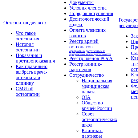
Документы
Условия членства
Порядок вступления
Деонтологический
Государс
Остеопатия для всех
кодекс
регулиро
Оплата членских
Что такое
взносов
За
остеопатия
Реестр врачей
Пр
История
остеопатов
Пр
остеопатии
официально допущенных к
ста
профессиональной деятельности
Показания и
Кв
Реестр членов РОсА
противопоказания
тре
Реестр клиник-
Как правильно
ост
партнеров
выбрать врача-
Кл
Сотрудничество
остеопата и
ре
Национальная
клинику
Фе
медицинская
СМИ об
ме
палата
остеопатии
це
OIA
Общество
врачей России
Совет
остеопатических
школ
Клиники-
партнеры