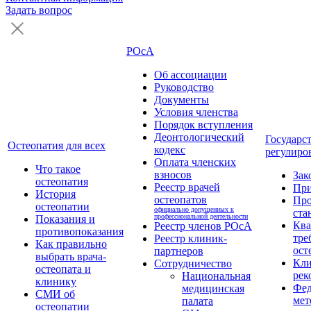
Задать вопрос
РОсА
Об ассоциации
Руководство
Документы
Условия членства
Порядок вступления
Деонтологический
Государс
Остеопатия для всех
кодекс
регулиро
Оплата членских
Что такое
взносов
Зак
остеопатия
Реестр врачей
Пр
История
остеопатов
Про
остеопатии
официально допущенных к
ста
профессиональной деятельности
Показания и
Кв
Реестр членов РОсА
противопоказания
тре
Реестр клиник-
Как правильно
ост
партнеров
выбрать врача-
Кли
Сотрудничество
остеопата и
рек
Национальная
клинику
Фед
медицинская
СМИ об
мет
палата
остеопатии