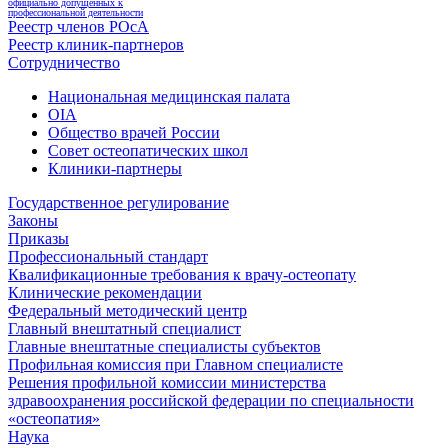
официально допущенных к
профессиональной деятельности
Реестр членов РОсА
Реестр клиник-партнеров
Сотрудничество
Национальная медицинская палата
OIA
Общество врачей России
Совет остеопатических школ
Клиники-партнеры
Государственное регулирование
Законы
Приказы
Профессиональный стандарт
Квалификационные требования к врачу-остеопату
Клинические рекомендации
Федеральный методический центр
Главный внештатный специалист
Главные внештатные специалисты субъектов
Профильная комиссия при Главном специалисте
Решения профильной комиссии министерства
здравоохранения российской федерации по специальности
«остеопатия»
Наука