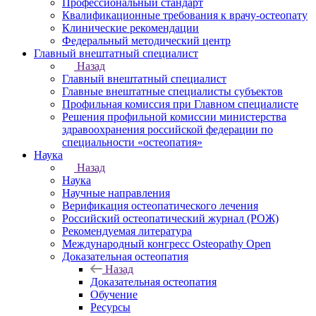
Профессиональный стандарт
Квалификационные требования к врачу-остеопату
Клинические рекомендации
Федеральный методический центр
Главный внештатный специалист
Назад
Главный внештатный специалист
Главные внештатные специалисты субъектов
Профильная комиссия при Главном специалисте
Решения профильной комиссии министерства
здравоохранения российской федерации по
специальности «остеопатия»
Наука
Назад
Наука
Научные направления
Верификация остеопатического лечения
Российский остеопатический журнал (РОЖ)
Рекомендуемая литература
Международный конгресс Osteopathy Open
Доказательная остеопатия
Назад
Доказательная остеопатия
Обучение
Ресурсы