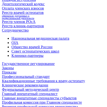
Деонтологический кодекс
Оплата членских взносов
Реестр врачей остеопатов
официально допущенных к
профессиональной деятельности
Реестр членов РОсА
Реестр клиник-партнеров
Сотрудничество
Национальная медицинская палата
OIA
Общество врачей России
Совет остеопатических школ
Клиники-партнеры
Государственное регулирование
Законы
Приказы
Профессиональный стандарт
Квалификационные требования к врачу-остеопату
Клинические рекомендации
Федеральный методический центр
Главный внештатный специалист
Главные внештатные специалисты субъектов
Профильная комиссия при Главном специалисте
Решения профильной комиссии министерства