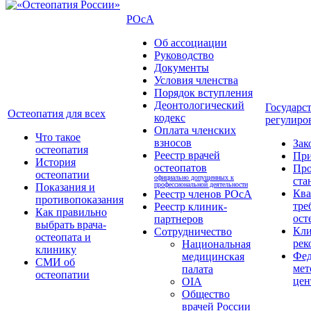
РОсА
Об ассоциации
Руководство
Документы
Условия членства
Порядок вступления
Деонтологический
Государс
Остеопатия для всех
кодекс
регулиро
Оплата членских
Что такое
взносов
Зак
остеопатия
Реестр врачей
Пр
История
остеопатов
Про
остеопатии
официально допущенных к
ста
профессиональной деятельности
Показания и
Кв
Реестр членов РОсА
противопоказания
тре
Реестр клиник-
Как правильно
ост
партнеров
выбрать врача-
Кли
Сотрудничество
остеопата и
рек
Национальная
клинику
Фед
медицинская
СМИ об
мет
палата
остеопатии
цен
OIA
Общество
врачей России