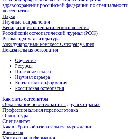
здравоохранения российской федерации по специальности
«остеопатия»
Наука
Научные направления
Верификация остеопатического лечения
Российский остеопатический журнал (РОЖ)
Рекомендуемая литература
Международный конгресс Osteopathy Open
Доказательная остеопатия
Обучение
Ресурсы
Полезные ссылки
Научная карьера
Контактная информация
Российская остеопатия
Как стать остеопатом
Образование по остеопатии в других странах
Профессиональная переподготовка
Ординатура
Специалитет
Как выбрать образовательное учреждение
Контакты
Контактная информация