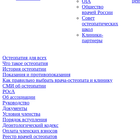
цен
OIA
Общество
врачей России
Совет
остеопатических
школ
Клиники-
партнеры
Остеопатия для всех
Что такое остеопатия
История остеопатии
Показания и противопоказания
Как правильно выбрать врача-остеопата и клинику
СМИ об остеопатии
РОсА
Об ассоциации
Руководство
Документы
Условия членства
Порядок вступления
Деонтологический кодекс
Оплата членских взносов
Реестр врачей остеопатов