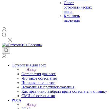
Совет
остеопатических
школ
Клиники-
партнеры
Остеопатия для всех
Назад
Остеопатия для всех
Что такое остеопатия
История остеопатии
Показания и противопоказания
Как правильно выбрать врача-остеопата и клинику
СМИ об остеопатии
РОсА
Назад
РОсА