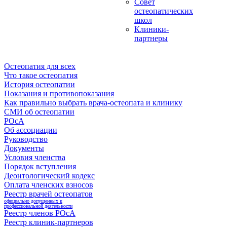
Совет
остеопатических
школ
Клиники-
партнеры
Остеопатия для всех
Что такое остеопатия
История остеопатии
Показания и противопоказания
Как правильно выбрать врача-остеопата и клинику
СМИ об остеопатии
РОсА
Об ассоциации
Руководство
Документы
Условия членства
Порядок вступления
Деонтологический кодекс
Оплата членских взносов
Реестр врачей остеопатов
официально допущенных к
профессиональной деятельности
Реестр членов РОсА
Реестр клиник-партнеров