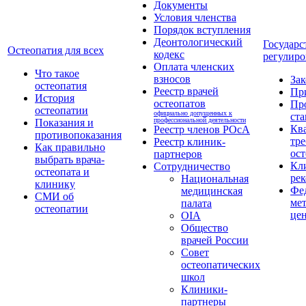
Документы
Условия членства
Порядок вступления
Деонтологический
Государс
Остеопатия для всех
кодекс
регулиро
Оплата членских
Что такое
взносов
За
остеопатия
Реестр врачей
Пр
История
остеопатов
Пр
остеопатии
официально допущенных к
ста
профессиональной деятельности
Показания и
Кв
Реестр членов РОсА
противопоказания
тре
Реестр клиник-
Как правильно
ост
партнеров
выбрать врача-
Кл
Сотрудничество
остеопата и
ре
Национальная
клинику
Фе
медицинская
СМИ об
ме
палата
остеопатии
це
OIA
Общество
врачей России
Совет
остеопатических
школ
Клиники-
партнеры