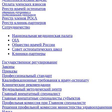
Оплата членских взносов
Реестр врачей остеопатов
официально допущенных к
профессиональной деятельности
Реестр членов РОсА
Реестр клиник-партнеров
Сотрудничество
Национальная медицинская палата
OIA
Общество врачей России
Совет остеопатических школ
Клиники-партнеры
Государственное регулирование
Законы
Приказы
Профессиональный стандарт
Квалификационные требования к врачу-остеопату
Клинические рекомендации
Федеральный методический центр
Главный внештатный специалист
Главные внештатные специалисты субъектов
Профильная комиссия при Главном специалисте
Решения профильной комиссии министерства здравоохранения 
Наука