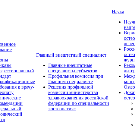
Наука
Науч
напр
Вери
осте
лече
твенное
Росс
вание
осте
Главный внештатный специалист
коны
журн
иказы
Главные внештатные
Реко
офессиональный
специалисты субъектов
лите
ндарт
Профильная комиссия при
Межд
алификационные
Главном специалисте
конг
бования к врачу-
Решения профильной
Osteo
еопату
комиссии министерства
Дока
инические
здравоохранения российской
осте
комендации
федерации по специальности
деральный
«остеопатия»
тодический
нтр