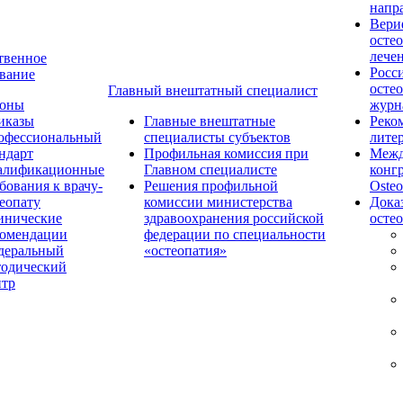
напр
Вери
осте
лече
твенное
Росс
вание
осте
Главный внештатный специалист
коны
журн
иказы
Главные внештатные
Реко
офессиональный
специалисты субъектов
лите
ндарт
Профильная комиссия при
Межд
алификационные
Главном специалисте
конг
бования к врачу-
Решения профильной
Osteo
еопату
комиссии министерства
Дока
инические
здравоохранения российской
осте
комендации
федерации по специальности
деральный
«остеопатия»
тодический
нтр