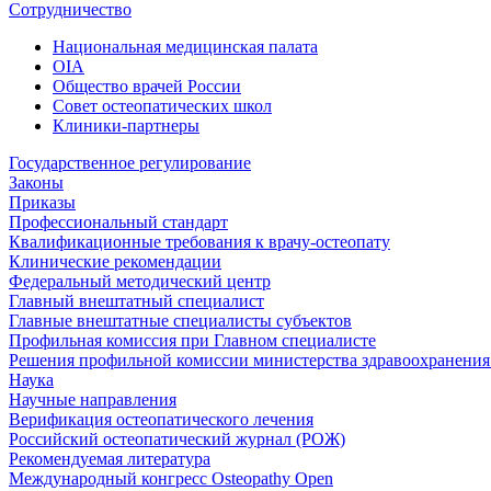
Сотрудничество
Национальная медицинская палата
OIA
Общество врачей России
Совет остеопатических школ
Клиники-партнеры
Государственное регулирование
Законы
Приказы
Профессиональный стандарт
Квалификационные требования к врачу-остеопату
Клинические рекомендации
Федеральный методический центр
Главный внештатный специалист
Главные внештатные специалисты субъектов
Профильная комиссия при Главном специалисте
Решения профильной комиссии министерства здравоохранения 
Наука
Научные направления
Верификация остеопатического лечения
Российский остеопатический журнал (РОЖ)
Рекомендуемая литература
Международный конгресс Osteopathy Open