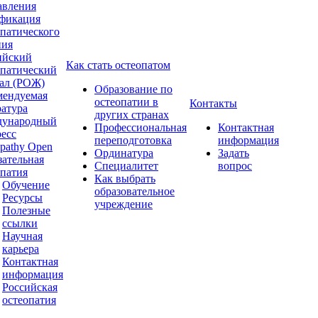
авления
фикация
опатического
ния
ийский
Как стать остеопатом
опатический
ал (РОЖ)
Образование по
мендуемая
остеопатии в
Контакты
ратура
других странах
ународный
Профессиональная
Контактная
ресс
переподготовка
информация
pathy Open
Ординатура
Задать
зательная
Специалитет
вопрос
опатия
Как выбрать
Обучение
образовательное
Ресурсы
учреждение
Полезные
ссылки
Научная
карьера
Контактная
информация
Российская
остеопатия