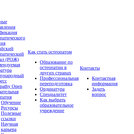
ные
авления
фикация
опатического
ния
ийский
Как стать остеопатом
опатический
ал (РОЖ)
Образование по
мендуемая
остеопатии в
Контакты
ратура
других странах
ународный
Профессиональная
Контактная
ресс
переподготовка
информация
pathy Open
Ординатура
Задать
зательная
Специалитет
вопрос
опатия
Как выбрать
Обучение
образовательное
Ресурсы
учреждение
Полезные
ссылки
Научная
карьера