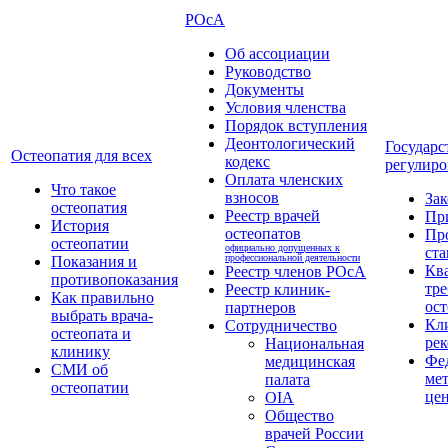
РОсА
Об ассоциации
Руководство
Документы
Условия членства
Порядок вступления
Деонтологический
Государс
Остеопатия для всех
кодекс
регулиро
Оплата членских
Что такое
взносов
За
остеопатия
Реестр врачей
Пр
История
остеопатов
Пр
остеопатии
официально допущенных к
ста
профессиональной деятельности
Показания и
Кв
Реестр членов РОсА
противопоказания
тре
Реестр клиник-
Как правильно
ост
партнеров
выбрать врача-
Кл
Сотрудничество
остеопата и
ре
Национальная
клинику
Фе
медицинская
СМИ об
ме
палата
остеопатии
це
OIA
Общество
врачей России