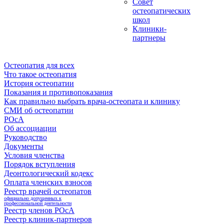
Совет
остеопатических
школ
Клиники-
партнеры
Остеопатия для всех
Что такое остеопатия
История остеопатии
Показания и противопоказания
Как правильно выбрать врача-остеопата и клинику
СМИ об остеопатии
РОсА
Об ассоциации
Руководство
Документы
Условия членства
Порядок вступления
Деонтологический кодекс
Оплата членских взносов
Реестр врачей остеопатов
официально допущенных к
профессиональной деятельности
Реестр членов РОсА
Реестр клиник-партнеров