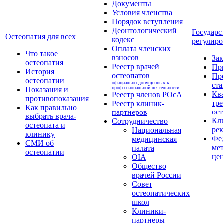
Документы
Условия членства
Порядок вступления
Деонтологический
Государс
Остеопатия для всех
кодекс
регулиро
Оплата членских
Что такое
взносов
За
остеопатия
Реестр врачей
Пр
История
остеопатов
Пр
остеопатии
официально допущенных к
ста
профессиональной деятельности
Показания и
Кв
Реестр членов РОсА
противопоказания
тре
Реестр клиник-
Как правильно
ост
партнеров
выбрать врача-
Кл
Сотрудничество
остеопата и
ре
Национальная
клинику
Фе
медицинская
СМИ об
ме
палата
остеопатии
це
OIA
Общество
врачей России
Совет
остеопатических
школ
Клиники-
партнеры