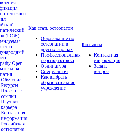
авления
фикация
опатического
ния
ийский
Как стать остеопатом
опатический
ал (РОЖ)
Образование по
мендуемая
остеопатии в
Контакты
ратура
других странах
ународный
Профессиональная
Контактная
ресс
переподготовка
информация
pathy Open
Ординатура
Задать
зательная
Специалитет
вопрос
опатия
Как выбрать
Обучение
образовательное
Ресурсы
учреждение
Полезные
ссылки
Научная
карьера
Контактная
информация
Российская
остеопатия