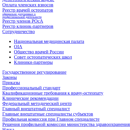
Оплата членских взносов
Реестр врачей остеопатов
официально допущенных к
профессиональной деятельности
Реестр членов РОсА
Реестр клиник-партнеров
Сотрудничество
Национальная медицинская палата
OIA
Общество врачей России
Совет остеопатических школ
Клиники-партнеры
Государственное регулирование
Законы
Приказы
Профессиональный стандарт
Квалификационные требования к врачу-остеопату
Клинические рекомендации
Федеральный методический центр
Главный внештатный специалист
Главные внештатные специалисты субъектов
Профильная комиссия при Главном специалисте
Решения профильной комиссии министерства здравоохранения 
Наука