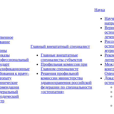
Наука
Науч
напр
Вери
осте
лече
твенное
Росс
вание
осте
Главный внештатный специалист
коны
журн
иказы
Главные внештатные
Реко
офессиональный
специалисты субъектов
лите
ндарт
Профильная комиссия при
Межд
алификационные
Главном специалисте
конг
бования к врачу-
Решения профильной
Osteo
еопату
комиссии министерства
Дока
инические
здравоохранения российской
осте
комендации
федерации по специальности
деральный
«остеопатия»
тодический
нтр