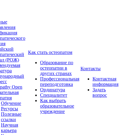
ные
авления
фикация
опатического
ния
ийский
Как стать остеопатом
опатический
ал (РОЖ)
Образование по
мендуемая
остеопатии в
Контакты
ратура
других странах
ународный
Профессиональная
Контактная
ресс
переподготовка
информация
pathy Open
Ординатура
Задать
зательная
Специалитет
вопрос
опатия
Как выбрать
Обучение
образовательное
Ресурсы
учреждение
Полезные
ссылки
Научная
карьера