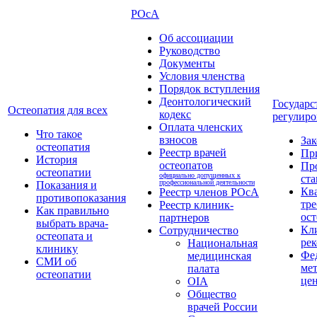
РОсА
Об ассоциации
Руководство
Документы
Условия членства
Порядок вступления
Деонтологический
Государс
Остеопатия для всех
кодекс
регулиро
Оплата членских
Что такое
взносов
За
остеопатия
Реестр врачей
Пр
История
остеопатов
Пр
остеопатии
официально допущенных к
ста
профессиональной деятельности
Показания и
Кв
Реестр членов РОсА
противопоказания
тре
Реестр клиник-
Как правильно
ост
партнеров
выбрать врача-
Кл
Сотрудничество
остеопата и
ре
Национальная
клинику
Фе
медицинская
СМИ об
ме
палата
остеопатии
це
OIA
Общество
врачей России