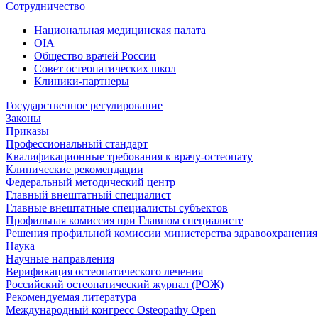
Сотрудничество
Национальная медицинская палата
OIA
Общество врачей России
Совет остеопатических школ
Клиники-партнеры
Государственное регулирование
Законы
Приказы
Профессиональный стандарт
Квалификационные требования к врачу-остеопату
Клинические рекомендации
Федеральный методический центр
Главный внештатный специалист
Главные внештатные специалисты субъектов
Профильная комиссия при Главном специалисте
Решения профильной комиссии министерства здравоохранения 
Наука
Научные направления
Верификация остеопатического лечения
Российский остеопатический журнал (РОЖ)
Рекомендуемая литература
Международный конгресс Osteopathy Open