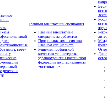
напр
Вери
осте
лече
твенное
Росс
вание
осте
Главный внештатный специалист
коны
журн
иказы
Главные внештатные
Реко
офессиональный
специалисты субъектов
лите
ндарт
Профильная комиссия при
Межд
алификационные
Главном специалисте
конг
бования к врачу-
Решения профильной
Osteo
еопату
комиссии министерства
Дока
инические
здравоохранения российской
осте
комендации
федерации по специальности
деральный
«остеопатия»
тодический
нтр