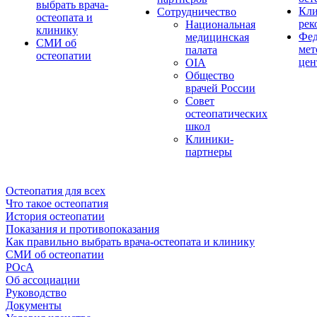
выбрать врача-
Кли
Сотрудничество
остеопата и
рек
Национальная
клинику
Фед
медицинская
СМИ об
мет
палата
остеопатии
цен
OIA
Общество
врачей России
Совет
остеопатических
школ
Клиники-
партнеры
Остеопатия для всех
Что такое остеопатия
История остеопатии
Показания и противопоказания
Как правильно выбрать врача-остеопата и клинику
СМИ об остеопатии
РОсА
Об ассоциации
Руководство
Документы