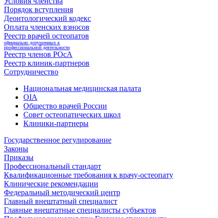
Условия членства
Порядок вступления
Деонтологический кодекс
Оплата членских взносов
Реестр врачей остеопатов
официально допущенных к
профессиональной деятельности
Реестр членов РОсА
Реестр клиник-партнеров
Сотрудничество
Национальная медицинская палата
OIA
Общество врачей России
Совет остеопатических школ
Клиники-партнеры
Государственное регулирование
Законы
Приказы
Профессиональный стандарт
Квалификационные требования к врачу-остеопату
Клинические рекомендации
Федеральный методический центр
Главный внештатный специалист
Главные внештатные специалисты субъектов