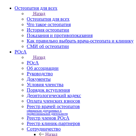
Остеопатия для всех
Назад
Остеопатия для всех
Что такое остеопатия
История остеопатии
Показания и противопоказания
Как правильно выбрать врача-остеопата и клинику
СМИ об остеопатии
РОсА
Назад
РОсА
Об ассоциации
Руководство
Документы
Условия членства
Порядок вступления
Деонтологический кодекс
Оплата членских взносов
Реестр врачей остеопатов
официально допущенных к
профессиональной деятельности
Реестр членов РОсА
Реестр клиник-партнеров
Сотрудничество
Назад