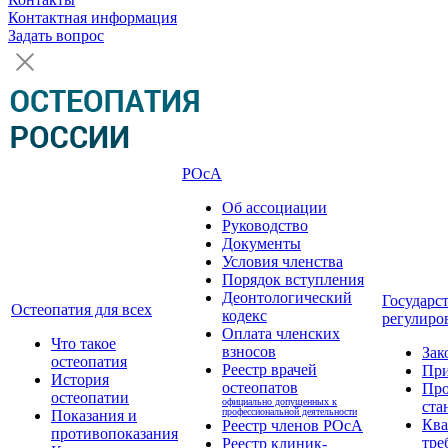
Контактная информация
Задать вопрос
РОсА
Об ассоциации
Руководство
Документы
Условия членства
Порядок вступления
Деонтологический
Государс
Остеопатия для всех
кодекс
регулиро
Оплата членских
Что такое
взносов
Зак
остеопатия
Реестр врачей
Пр
История
остеопатов
Про
остеопатии
официально допущенных к
ста
профессиональной деятельности
Показания и
Кв
Реестр членов РОсА
противопоказания
тре
Реестр клиник-