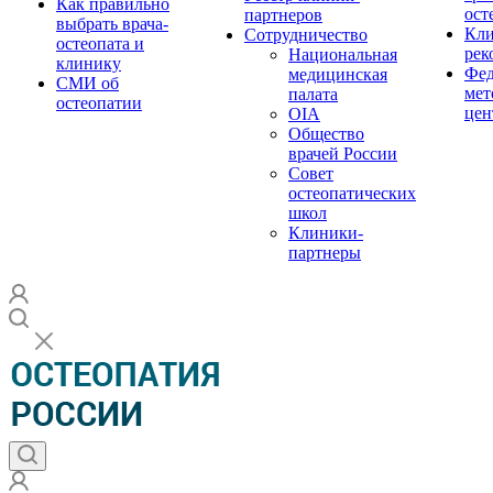
Как правильно
ост
партнеров
выбрать врача-
Кли
Сотрудничество
остеопата и
рек
Национальная
клинику
Фед
медицинская
СМИ об
мет
палата
остеопатии
цен
OIA
Общество
врачей России
Совет
остеопатических
школ
Клиники-
партнеры