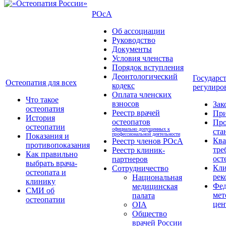
РОсА
Об ассоциации
Руководство
Документы
Условия членства
Порядок вступления
Деонтологический
Государс
Остеопатия для всех
кодекс
регулиро
Оплата членских
Что такое
взносов
Зак
остеопатия
Реестр врачей
Пр
История
остеопатов
Про
остеопатии
официально допущенных к
ста
профессиональной деятельности
Показания и
Кв
Реестр членов РОсА
противопоказания
тре
Реестр клиник-
Как правильно
ост
партнеров
выбрать врача-
Кли
Сотрудничество
остеопата и
рек
Национальная
клинику
Фед
медицинская
СМИ об
мет
палата
остеопатии
цен
OIA
Общество
врачей России