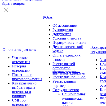
Задать вопрос
РОсА
Об ассоциации
Руководство
Документы
Условия членства
Порядок вступления
Деонтологический
Государс
Остеопатия для всех
кодекс
регулиро
Оплата членских
Что такое
взносов
Зак
остеопатия
Реестр врачей
Пр
История
остеопатов
Про
остеопатии
официально допущенных к
ста
профессиональной деятельности
Показания и
Кв
Реестр членов РОсА
противопоказания
тре
Реестр клиник-
Как правильно
ост
партнеров
выбрать врача-
Кли
Сотрудничество
остеопата и
рек
Национальная
клинику
Фед
медицинская
СМИ об
мет
палата
остеопатии