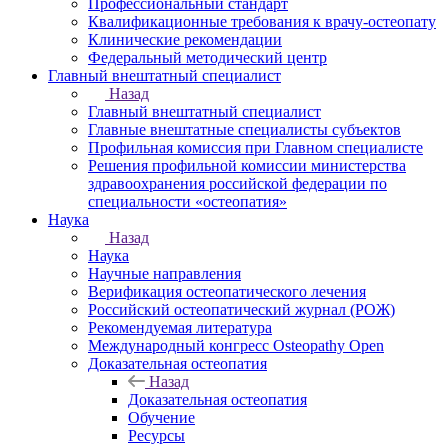
Профессиональный стандарт
Квалификационные требования к врачу-остеопату
Клинические рекомендации
Федеральный методический центр
Главный внештатный специалист
Назад
Главный внештатный специалист
Главные внештатные специалисты субъектов
Профильная комиссия при Главном специалисте
Решения профильной комиссии министерства
здравоохранения российской федерации по
специальности «остеопатия»
Наука
Назад
Наука
Научные направления
Верификация остеопатического лечения
Российский остеопатический журнал (РОЖ)
Рекомендуемая литература
Международный конгресс Osteopathy Open
Доказательная остеопатия
Назад
Доказательная остеопатия
Обучение
Ресурсы