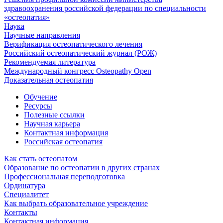
здравоохранения российской федерации по специальности
«остеопатия»
Наука
Научные направления
Верификация остеопатического лечения
Российский остеопатический журнал (РОЖ)
Рекомендуемая литература
Международный конгресс Osteopathy Open
Доказательная остеопатия
Обучение
Ресурсы
Полезные ссылки
Научная карьера
Контактная информация
Российская остеопатия
Как стать остеопатом
Образование по остеопатии в других странах
Профессиональная переподготовка
Ординатура
Специалитет
Как выбрать образовательное учреждение
Контакты
Контактная информация