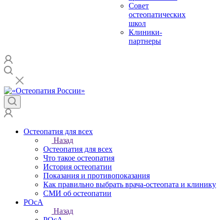
Совет
остеопатических
школ
Клиники-
партнеры
Остеопатия для всех
Назад
Остеопатия для всех
Что такое остеопатия
История остеопатии
Показания и противопоказания
Как правильно выбрать врача-остеопата и клинику
СМИ об остеопатии
РОсА
Назад
РОсА