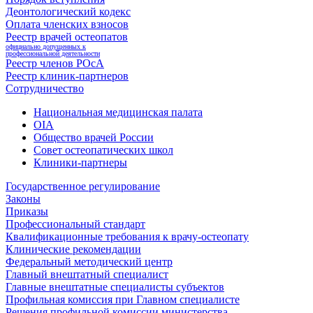
Деонтологический кодекс
Оплата членских взносов
Реестр врачей остеопатов
официально допущенных к
профессиональной деятельности
Реестр членов РОсА
Реестр клиник-партнеров
Сотрудничество
Национальная медицинская палата
OIA
Общество врачей России
Совет остеопатических школ
Клиники-партнеры
Государственное регулирование
Законы
Приказы
Профессиональный стандарт
Квалификационные требования к врачу-остеопату
Клинические рекомендации
Федеральный методический центр
Главный внештатный специалист
Главные внештатные специалисты субъектов
Профильная комиссия при Главном специалисте
Решения профильной комиссии министерства