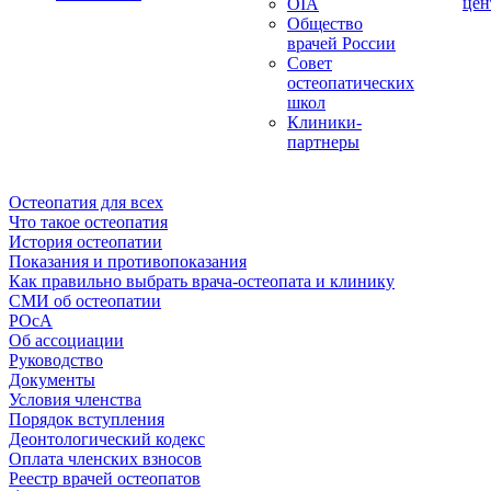
цен
OIA
Общество
врачей России
Совет
остеопатических
школ
Клиники-
партнеры
Остеопатия для всех
Что такое остеопатия
История остеопатии
Показания и противопоказания
Как правильно выбрать врача-остеопата и клинику
СМИ об остеопатии
РОсА
Об ассоциации
Руководство
Документы
Условия членства
Порядок вступления
Деонтологический кодекс
Оплата членских взносов
Реестр врачей остеопатов