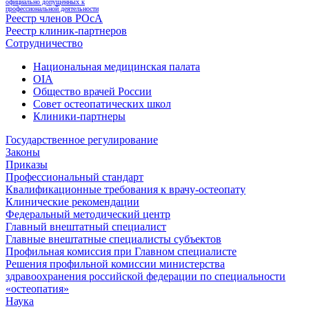
официально допущенных к
профессиональной деятельности
Реестр членов РОсА
Реестр клиник-партнеров
Сотрудничество
Национальная медицинская палата
OIA
Общество врачей России
Совет остеопатических школ
Клиники-партнеры
Государственное регулирование
Законы
Приказы
Профессиональный стандарт
Квалификационные требования к врачу-остеопату
Клинические рекомендации
Федеральный методический центр
Главный внештатный специалист
Главные внештатные специалисты субъектов
Профильная комиссия при Главном специалисте
Решения профильной комиссии министерства
здравоохранения российской федерации по специальности
«остеопатия»
Наука