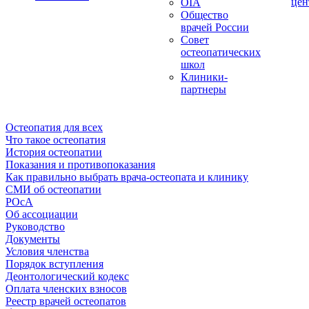
цен
OIA
Общество
врачей России
Совет
остеопатических
школ
Клиники-
партнеры
Остеопатия для всех
Что такое остеопатия
История остеопатии
Показания и противопоказания
Как правильно выбрать врача-остеопата и клинику
СМИ об остеопатии
РОсА
Об ассоциации
Руководство
Документы
Условия членства
Порядок вступления
Деонтологический кодекс
Оплата членских взносов
Реестр врачей остеопатов