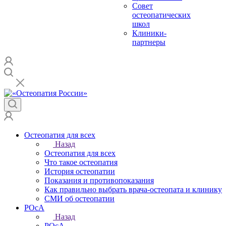
Совет
остеопатических
школ
Клиники-
партнеры
Остеопатия для всех
Назад
Остеопатия для всех
Что такое остеопатия
История остеопатии
Показания и противопоказания
Как правильно выбрать врача-остеопата и клинику
СМИ об остеопатии
РОсА
Назад
РОсА