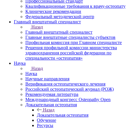
Профессиональный стандарт
Квалификационные требования к врачу-остеопату
Клинические рекомендации
Федеральный методический центр
Главный внештатный специалист
Назад
Главный внештатный специалист
Главные внештатные специалисты субъектов
Профильная комиссия при Главном специалисте
Решения профильной комиссии министерства
здравоохранения российской федерации по
специальности «остеопатия»
Наука
Назад
Наука
Научные направления
Верификация остеопатического лечения
Российский остеопатический журнал (РОЖ)
Рекомендуемая литература
Международный конгресс Osteopathy Open
Доказательная остеопатия
Назад
Доказательная остеопатия
Обучение
Ресурсы