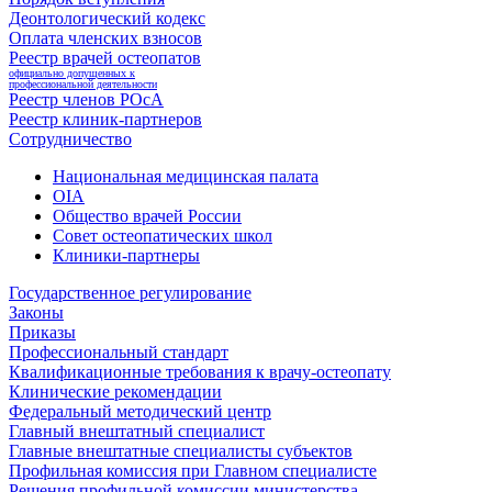
Деонтологический кодекс
Оплата членских взносов
Реестр врачей остеопатов
официально допущенных к
профессиональной деятельности
Реестр членов РОсА
Реестр клиник-партнеров
Сотрудничество
Национальная медицинская палата
OIA
Общество врачей России
Совет остеопатических школ
Клиники-партнеры
Государственное регулирование
Законы
Приказы
Профессиональный стандарт
Квалификационные требования к врачу-остеопату
Клинические рекомендации
Федеральный методический центр
Главный внештатный специалист
Главные внештатные специалисты субъектов
Профильная комиссия при Главном специалисте
Решения профильной комиссии министерства