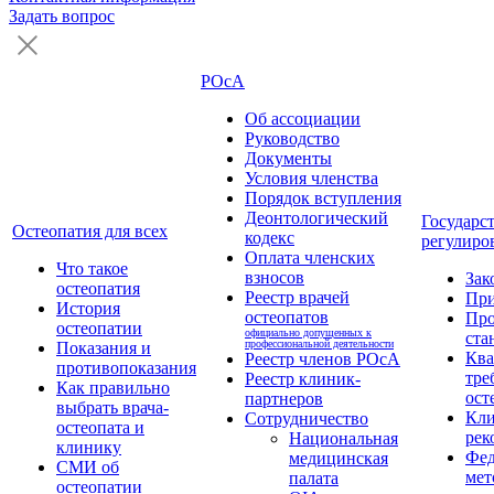
Задать вопрос
РОсА
Об ассоциации
Руководство
Документы
Условия членства
Порядок вступления
Деонтологический
Государс
Остеопатия для всех
кодекс
регулиро
Оплата членских
Что такое
взносов
Зак
остеопатия
Реестр врачей
Пр
История
остеопатов
Про
остеопатии
официально допущенных к
ста
профессиональной деятельности
Показания и
Кв
Реестр членов РОсА
противопоказания
тре
Реестр клиник-
Как правильно
ост
партнеров
выбрать врача-
Кли
Сотрудничество
остеопата и
рек
Национальная
клинику
Фед
медицинская
СМИ об
мет
палата
остеопатии