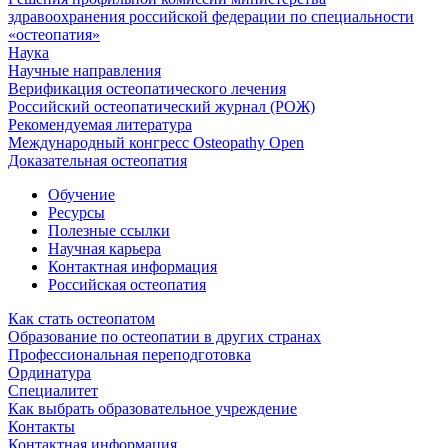
здравоохранения российской федерации по специальности
«остеопатия»
Наука
Научные направления
Верификация остеопатического лечения
Российский остеопатический журнал (РОЖ)
Рекомендуемая литература
Международный конгресс Osteopathy Open
Доказательная остеопатия
Обучение
Ресурсы
Полезные ссылки
Научная карьера
Контактная информация
Российская остеопатия
Как стать остеопатом
Образование по остеопатии в других странах
Профессиональная переподготовка
Ординатура
Специалитет
Как выбрать образовательное учреждение
Контакты
Контактная информация