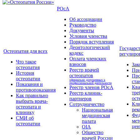
РОсА
Об ассоциации
Руководство
Документы
Условия членства
Порядок вступления
Деонтологический
Государс
Остеопатия для всех
кодекс
регулиро
Оплата членских
Что такое
взносов
Зак
остеопатия
Реестр врачей
Пр
История
остеопатов
Про
остеопатии
официально допущенных к
ста
профессиональной деятельности
Показания и
Кв
Реестр членов РОсА
противопоказания
тре
Реестр клиник-
Как правильно
ост
партнеров
выбрать врача-
Кли
Сотрудничество
остеопата и
рек
Национальная
клинику
Фед
медицинская
СМИ об
мет
палата
остеопатии
цен
OIA
Общество
врачей России