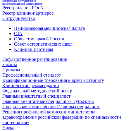
официально допущенных к
профессиональной деятельности
Реестр членов РОсА
Реестр клиник-партнеров
Сотрудничество
Национальная медицинская палата
OIA
Общество врачей России
Совет остеопатических школ
Клиники-партнеры
Государственное регулирование
Законы
Приказы
Профессиональный стандарт
Квалификационные требования к врачу-остеопату
Клинические рекомендации
Федеральный методический центр
Главный внештатный специалист
Главные внештатные специалисты субъектов
Профильная комиссия при Главном специалисте
Решения профильной комиссии министерства
здравоохранения российской федерации по специальности
«остеопатия»
Наука