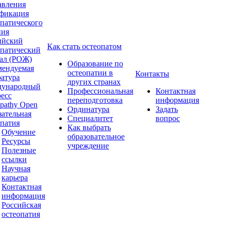
авления
фикация
опатического
ния
ийский
Как стать остеопатом
опатический
ал (РОЖ)
Образование по
мендуемая
остеопатии в
Контакты
ратура
других странах
ународный
Профессиональная
Контактная
ресс
переподготовка
информация
pathy Open
Ординатура
Задать
зательная
Специалитет
вопрос
опатия
Как выбрать
Обучение
образовательное
Ресурсы
учреждение
Полезные
ссылки
Научная
карьера
Контактная
информация
Российская
остеопатия