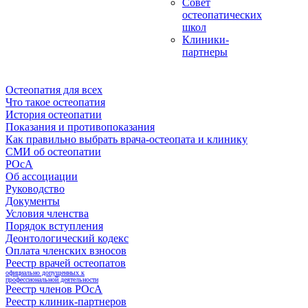
Совет
остеопатических
школ
Клиники-
партнеры
Остеопатия для всех
Что такое остеопатия
История остеопатии
Показания и противопоказания
Как правильно выбрать врача-остеопата и клинику
СМИ об остеопатии
РОсА
Об ассоциации
Руководство
Документы
Условия членства
Порядок вступления
Деонтологический кодекс
Оплата членских взносов
Реестр врачей остеопатов
официально допущенных к
профессиональной деятельности
Реестр членов РОсА
Реестр клиник-партнеров