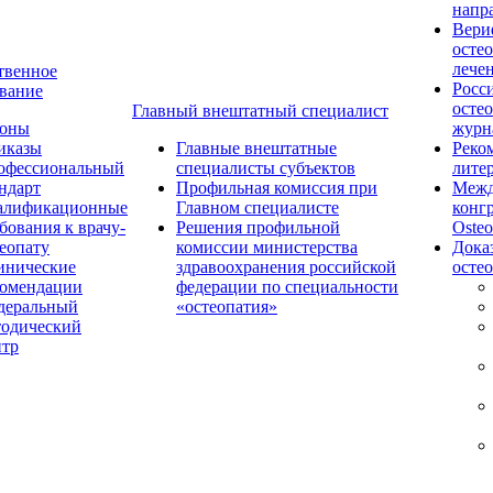
напр
Вери
осте
лече
твенное
Росс
вание
осте
Главный внештатный специалист
коны
журн
иказы
Главные внештатные
Реко
офессиональный
специалисты субъектов
лите
ндарт
Профильная комиссия при
Межд
алификационные
Главном специалисте
конг
бования к врачу-
Решения профильной
Osteo
еопату
комиссии министерства
Дока
инические
здравоохранения российской
осте
комендации
федерации по специальности
деральный
«остеопатия»
тодический
нтр