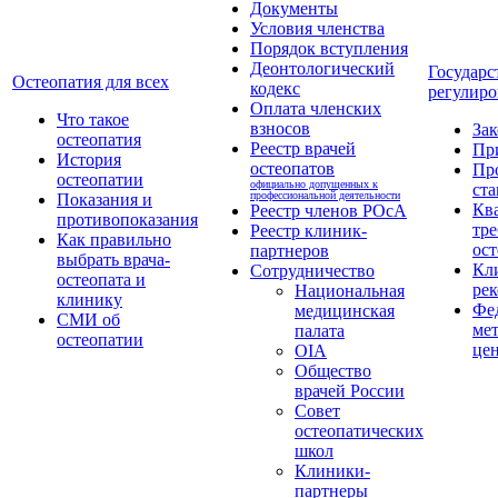
Документы
Условия членства
Порядок вступления
Деонтологический
Государс
Остеопатия для всех
кодекс
регулиро
Оплата членских
Что такое
взносов
За
остеопатия
Реестр врачей
Пр
История
остеопатов
Пр
остеопатии
официально допущенных к
ста
профессиональной деятельности
Показания и
Кв
Реестр членов РОсА
противопоказания
тре
Реестр клиник-
Как правильно
ост
партнеров
выбрать врача-
Кл
Сотрудничество
остеопата и
ре
Национальная
клинику
Фе
медицинская
СМИ об
ме
палата
остеопатии
це
OIA
Общество
врачей России
Совет
остеопатических
школ
Клиники-
партнеры