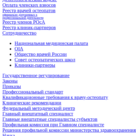
Оплата членских взносов
Реестр врачей остеопатов
официально допущенных к
профессиональной деятельности
Реестр членов РОсА
Реестр клиник-партнеров
Сотрудничество
Национальная медицинская палата
OIA
Общество врачей России
Совет остеопатических школ
Клиники-партнеры
Государственное регулирование
Законы
Приказы
Профессиональный стандарт
Квалификационные требования к врачу-остеопату
Клинические рекомендации
Федеральный методический центр
Главный внештатный специалист
Главные внештатные специалисты субъектов
Профильная комиссия при Главном специалисте
Решения профильной комиссии министерства здравоохранения 
Наука