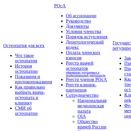
РОсА
Об ассоциации
Руководство
Документы
Условия членства
Порядок вступления
Деонтологический
Государс
Остеопатия для всех
кодекс
регулиро
Оплата членских
Что такое
взносов
За
остеопатия
Реестр врачей
Пр
История
остеопатов
Пр
остеопатии
официально допущенных к
ста
профессиональной деятельности
Показания и
Кв
Реестр членов РОсА
противопоказания
тре
Реестр клиник-
Как правильно
ост
партнеров
выбрать врача-
Кл
Сотрудничество
остеопата и
ре
Национальная
клинику
Фе
медицинская
СМИ об
ме
палата
остеопатии
це
OIA
Общество
врачей России