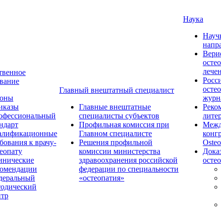
Наука
Науч
напр
Вери
осте
лече
твенное
Росс
вание
осте
Главный внештатный специалист
коны
журн
иказы
Главные внештатные
Реко
офессиональный
специалисты субъектов
лите
ндарт
Профильная комиссия при
Межд
алификационные
Главном специалисте
конг
бования к врачу-
Решения профильной
Osteo
еопату
комиссии министерства
Дока
инические
здравоохранения российской
осте
комендации
федерации по специальности
деральный
«остеопатия»
тодический
нтр