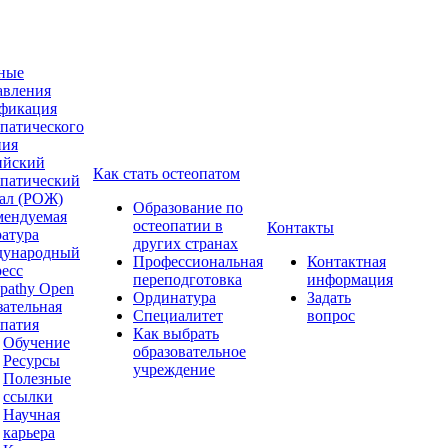
ные
авления
фикация
опатического
ния
ийский
Как стать остеопатом
опатический
ал (РОЖ)
Образование по
мендуемая
остеопатии в
Контакты
ратура
других странах
ународный
Профессиональная
Контактная
ресс
переподготовка
информация
pathy Open
Ординатура
Задать
зательная
Специалитет
вопрос
опатия
Как выбрать
Обучение
образовательное
Ресурсы
учреждение
Полезные
ссылки
Научная
карьера