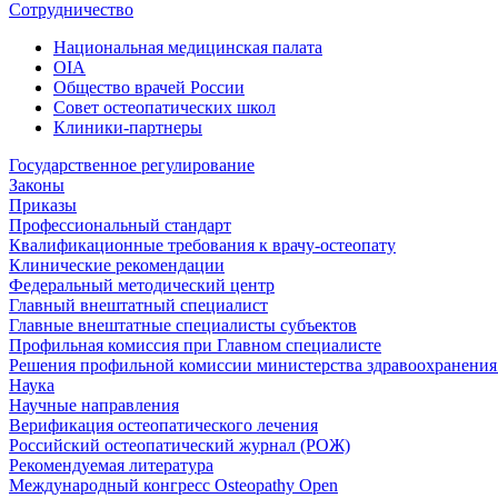
Сотрудничество
Национальная медицинская палата
OIA
Общество врачей России
Совет остеопатических школ
Клиники-партнеры
Государственное регулирование
Законы
Приказы
Профессиональный стандарт
Квалификационные требования к врачу-остеопату
Клинические рекомендации
Федеральный методический центр
Главный внештатный специалист
Главные внештатные специалисты субъектов
Профильная комиссия при Главном специалисте
Решения профильной комиссии министерства здравоохранения 
Наука
Научные направления
Верификация остеопатического лечения
Российский остеопатический журнал (РОЖ)
Рекомендуемая литература
Международный конгресс Osteopathy Open