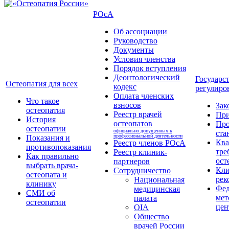
РОсА
Об ассоциации
Руководство
Документы
Условия членства
Порядок вступления
Деонтологический
Государс
Остеопатия для всех
кодекс
регулиро
Оплата членских
Что такое
взносов
Зак
остеопатия
Реестр врачей
Пр
История
остеопатов
Про
остеопатии
официально допущенных к
ста
профессиональной деятельности
Показания и
Кв
Реестр членов РОсА
противопоказания
тре
Реестр клиник-
Как правильно
ост
партнеров
выбрать врача-
Кли
Сотрудничество
остеопата и
рек
Национальная
клинику
Фед
медицинская
СМИ об
мет
палата
остеопатии
цен
OIA
Общество
врачей России