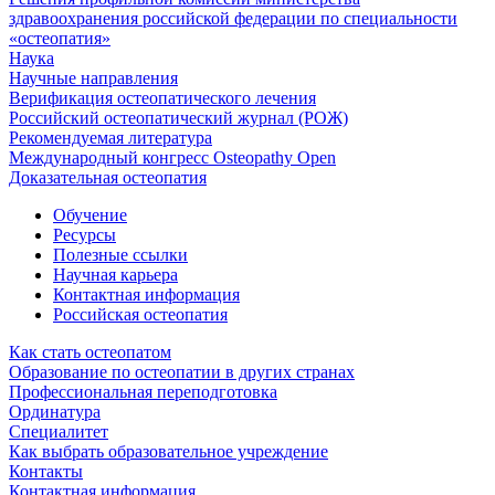
здравоохранения российской федерации по специальности
«остеопатия»
Наука
Научные направления
Верификация остеопатического лечения
Российский остеопатический журнал (РОЖ)
Рекомендуемая литература
Международный конгресс Osteopathy Open
Доказательная остеопатия
Обучение
Ресурсы
Полезные ссылки
Научная карьера
Контактная информация
Российская остеопатия
Как стать остеопатом
Образование по остеопатии в других странах
Профессиональная переподготовка
Ординатура
Специалитет
Как выбрать образовательное учреждение
Контакты
Контактная информация