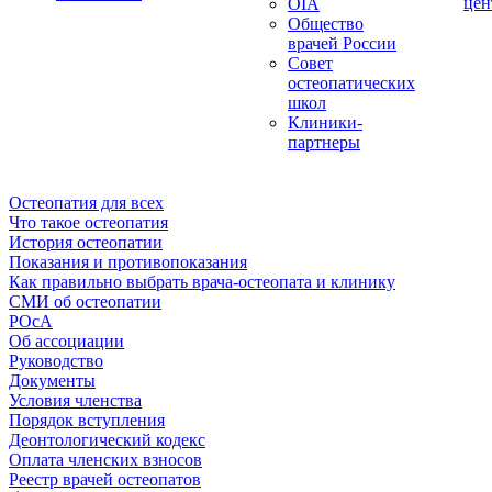
цен
OIA
Общество
врачей России
Совет
остеопатических
школ
Клиники-
партнеры
Остеопатия для всех
Что такое остеопатия
История остеопатии
Показания и противопоказания
Как правильно выбрать врача-остеопата и клинику
СМИ об остеопатии
РОсА
Об ассоциации
Руководство
Документы
Условия членства
Порядок вступления
Деонтологический кодекс
Оплата членских взносов
Реестр врачей остеопатов