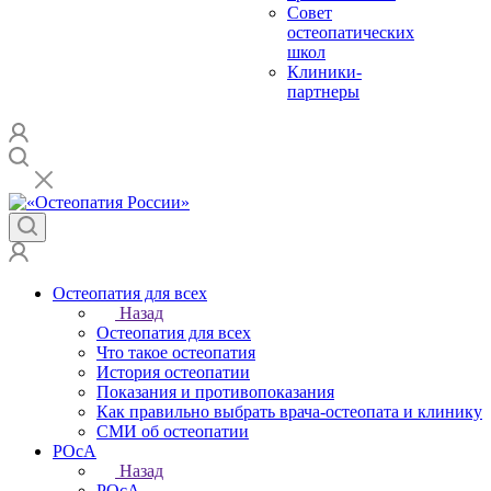
Совет
остеопатических
школ
Клиники-
партнеры
Остеопатия для всех
Назад
Остеопатия для всех
Что такое остеопатия
История остеопатии
Показания и противопоказания
Как правильно выбрать врача-остеопата и клинику
СМИ об остеопатии
РОсА
Назад
РОсА