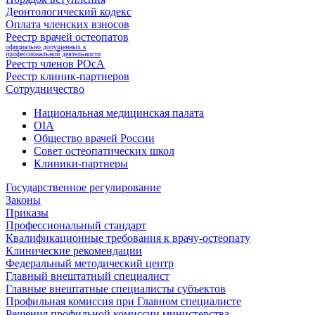
Деонтологический кодекс
Оплата членских взносов
Реестр врачей остеопатов
официально допущенных к
профессиональной деятельности
Реестр членов РОсА
Реестр клиник-партнеров
Сотрудничество
Национальная медицинская палата
OIA
Общество врачей России
Совет остеопатических школ
Клиники-партнеры
Государственное регулирование
Законы
Приказы
Профессиональный стандарт
Квалификационные требования к врачу-остеопату
Клинические рекомендации
Федеральный методический центр
Главный внештатный специалист
Главные внештатные специалисты субъектов
Профильная комиссия при Главном специалисте
Решения профильной комиссии министерства