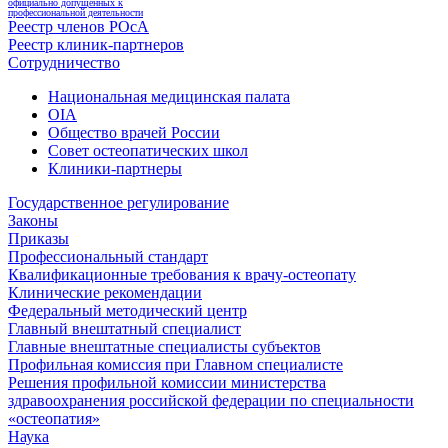
официально допущенных к
профессиональной деятельности
Реестр членов РОсА
Реестр клиник-партнеров
Сотрудничество
Национальная медицинская палата
OIA
Общество врачей России
Совет остеопатических школ
Клиники-партнеры
Государственное регулирование
Законы
Приказы
Профессиональный стандарт
Квалификационные требования к врачу-остеопату
Клинические рекомендации
Федеральный методический центр
Главный внештатный специалист
Главные внештатные специалисты субъектов
Профильная комиссия при Главном специалисте
Решения профильной комиссии министерства
здравоохранения российской федерации по специальности
«остеопатия»
Наука