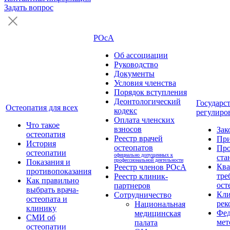
Задать вопрос
РОсА
Об ассоциации
Руководство
Документы
Условия членства
Порядок вступления
Деонтологический
Государс
Остеопатия для всех
кодекс
регулиро
Оплата членских
Что такое
взносов
Зак
остеопатия
Реестр врачей
Пр
История
остеопатов
Про
остеопатии
официально допущенных к
ста
профессиональной деятельности
Показания и
Кв
Реестр членов РОсА
противопоказания
тре
Реестр клиник-
Как правильно
ост
партнеров
выбрать врача-
Кли
Сотрудничество
остеопата и
рек
Национальная
клинику
Фед
медицинская
СМИ об
мет
палата
остеопатии