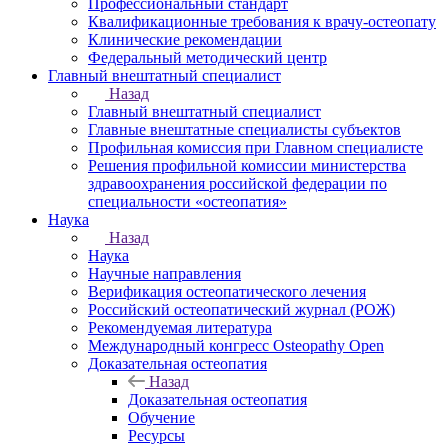
Профессиональный стандарт
Квалификационные требования к врачу-остеопату
Клинические рекомендации
Федеральный методический центр
Главный внештатный специалист
Назад
Главный внештатный специалист
Главные внештатные специалисты субъектов
Профильная комиссия при Главном специалисте
Решения профильной комиссии министерства
здравоохранения российской федерации по
специальности «остеопатия»
Наука
Назад
Наука
Научные направления
Верификация остеопатического лечения
Российский остеопатический журнал (РОЖ)
Рекомендуемая литература
Международный конгресс Osteopathy Open
Доказательная остеопатия
Назад
Доказательная остеопатия
Обучение
Ресурсы