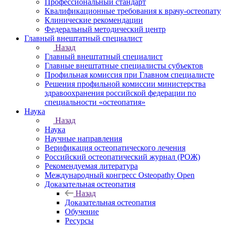
Профессиональный стандарт
Квалификационные требования к врачу-остеопату
Клинические рекомендации
Федеральный методический центр
Главный внештатный специалист
Назад
Главный внештатный специалист
Главные внештатные специалисты субъектов
Профильная комиссия при Главном специалисте
Решения профильной комиссии министерства
здравоохранения российской федерации по
специальности «остеопатия»
Наука
Назад
Наука
Научные направления
Верификация остеопатического лечения
Российский остеопатический журнал (РОЖ)
Рекомендуемая литература
Международный конгресс Osteopathy Open
Доказательная остеопатия
Назад
Доказательная остеопатия
Обучение
Ресурсы