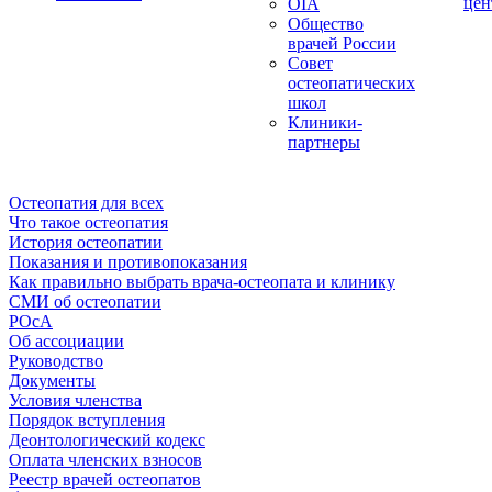
цен
OIA
Общество
врачей России
Совет
остеопатических
школ
Клиники-
партнеры
Остеопатия для всех
Что такое остеопатия
История остеопатии
Показания и противопоказания
Как правильно выбрать врача-остеопата и клинику
СМИ об остеопатии
РОсА
Об ассоциации
Руководство
Документы
Условия членства
Порядок вступления
Деонтологический кодекс
Оплата членских взносов
Реестр врачей остеопатов