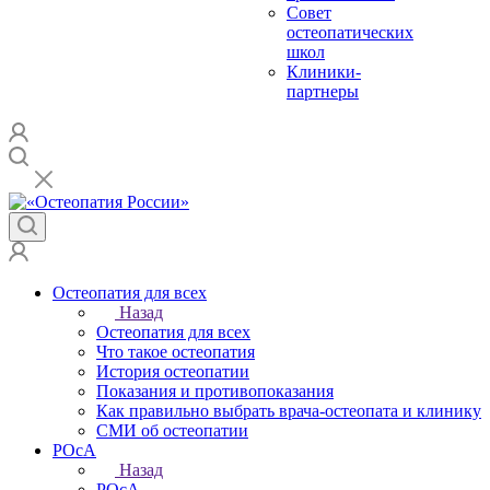
Совет
остеопатических
школ
Клиники-
партнеры
Остеопатия для всех
Назад
Остеопатия для всех
Что такое остеопатия
История остеопатии
Показания и противопоказания
Как правильно выбрать врача-остеопата и клинику
СМИ об остеопатии
РОсА
Назад
РОсА