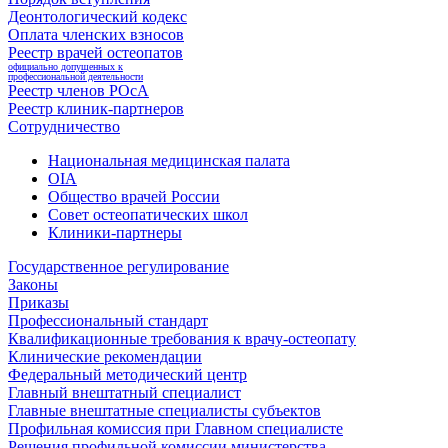
Деонтологический кодекс
Оплата членских взносов
Реестр врачей остеопатов
официально допущенных к
профессиональной деятельности
Реестр членов РОсА
Реестр клиник-партнеров
Сотрудничество
Национальная медицинская палата
OIA
Общество врачей России
Совет остеопатических школ
Клиники-партнеры
Государственное регулирование
Законы
Приказы
Профессиональный стандарт
Квалификационные требования к врачу-остеопату
Клинические рекомендации
Федеральный методический центр
Главный внештатный специалист
Главные внештатные специалисты субъектов
Профильная комиссия при Главном специалисте
Решения профильной комиссии министерства