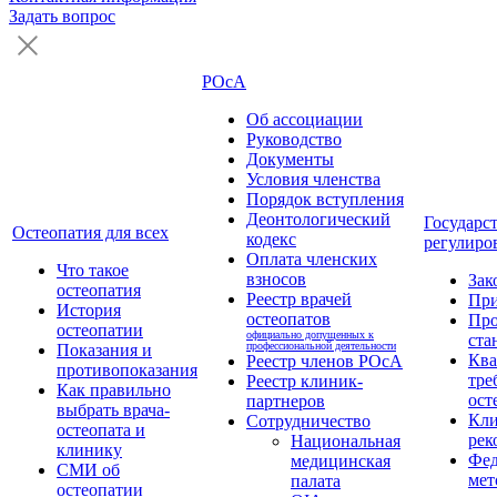
Задать вопрос
РОсА
Об ассоциации
Руководство
Документы
Условия членства
Порядок вступления
Деонтологический
Государс
Остеопатия для всех
кодекс
регулиро
Оплата членских
Что такое
взносов
Зак
остеопатия
Реестр врачей
Пр
История
остеопатов
Про
остеопатии
официально допущенных к
ста
профессиональной деятельности
Показания и
Кв
Реестр членов РОсА
противопоказания
тре
Реестр клиник-
Как правильно
ост
партнеров
выбрать врача-
Кли
Сотрудничество
остеопата и
рек
Национальная
клинику
Фед
медицинская
СМИ об
мет
палата
остеопатии