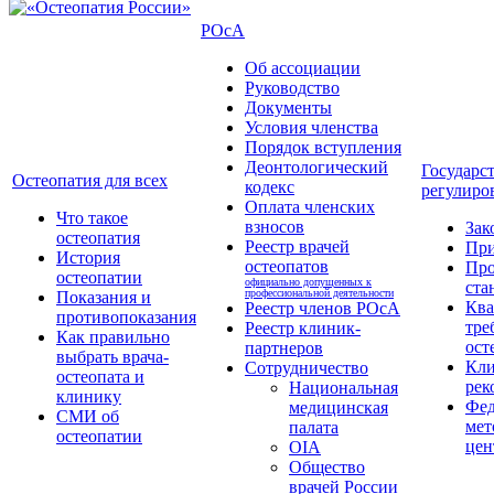
РОсА
Об ассоциации
Руководство
Документы
Условия членства
Порядок вступления
Деонтологический
Государс
Остеопатия для всех
кодекс
регулиро
Оплата членских
Что такое
взносов
Зак
остеопатия
Реестр врачей
Пр
История
остеопатов
Про
остеопатии
официально допущенных к
ста
профессиональной деятельности
Показания и
Кв
Реестр членов РОсА
противопоказания
тре
Реестр клиник-
Как правильно
ост
партнеров
выбрать врача-
Кли
Сотрудничество
остеопата и
рек
Национальная
клинику
Фед
медицинская
СМИ об
мет
палата
остеопатии
цен
OIA
Общество
врачей России