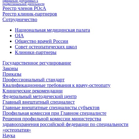
официально допущенных к
профессиональной деятельности
Реестр членов РОсА
Реестр клиник-партнеров
Сотрудничество
Национальная медицинская палата
OIA
Общество врачей России
Совет остеопатических школ
Клиники-партнеры
Государственное регулирование
Законы
Приказы
Профессиональный стандарт
Квалификационные требования к врачу-остеопату
Клинические рекомендации
Федеральный методический центр
Главный внештатный специалист
Главные внештатные специалисты субъектов
Профильная комиссия при Главном специалисте
Решения профильной комиссии министерства
здравоохранения российской федерации по специальности
«остеопатия»
Наука