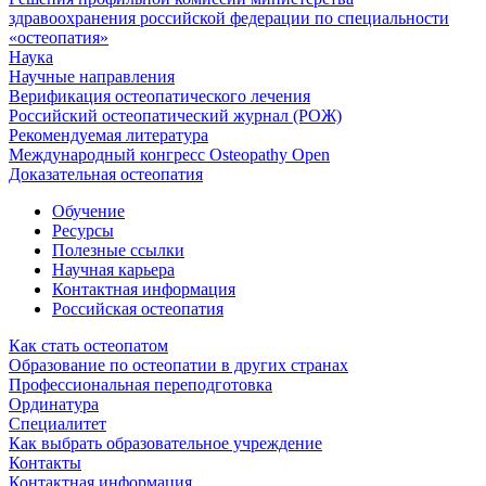
здравоохранения российской федерации по специальности
«остеопатия»
Наука
Научные направления
Верификация остеопатического лечения
Российский остеопатический журнал (РОЖ)
Рекомендуемая литература
Международный конгресс Osteopathy Open
Доказательная остеопатия
Обучение
Ресурсы
Полезные ссылки
Научная карьера
Контактная информация
Российская остеопатия
Как стать остеопатом
Образование по остеопатии в других странах
Профессиональная переподготовка
Ординатура
Специалитет
Как выбрать образовательное учреждение
Контакты
Контактная информация