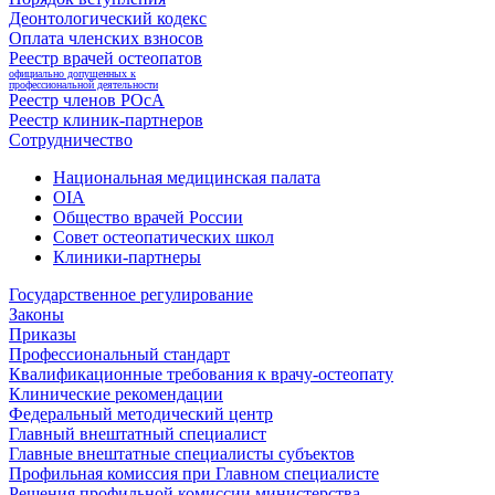
Деонтологический кодекс
Оплата членских взносов
Реестр врачей остеопатов
официально допущенных к
профессиональной деятельности
Реестр членов РОсА
Реестр клиник-партнеров
Сотрудничество
Национальная медицинская палата
OIA
Общество врачей России
Совет остеопатических школ
Клиники-партнеры
Государственное регулирование
Законы
Приказы
Профессиональный стандарт
Квалификационные требования к врачу-остеопату
Клинические рекомендации
Федеральный методический центр
Главный внештатный специалист
Главные внештатные специалисты субъектов
Профильная комиссия при Главном специалисте
Решения профильной комиссии министерства