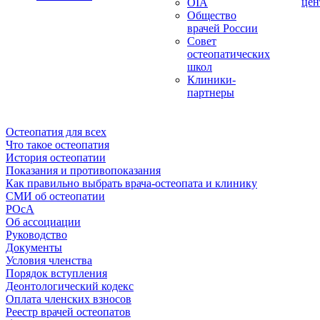
цен
OIA
Общество
врачей России
Совет
остеопатических
школ
Клиники-
партнеры
Остеопатия для всех
Что такое остеопатия
История остеопатии
Показания и противопоказания
Как правильно выбрать врача-остеопата и клинику
СМИ об остеопатии
РОсА
Об ассоциации
Руководство
Документы
Условия членства
Порядок вступления
Деонтологический кодекс
Оплата членских взносов
Реестр врачей остеопатов