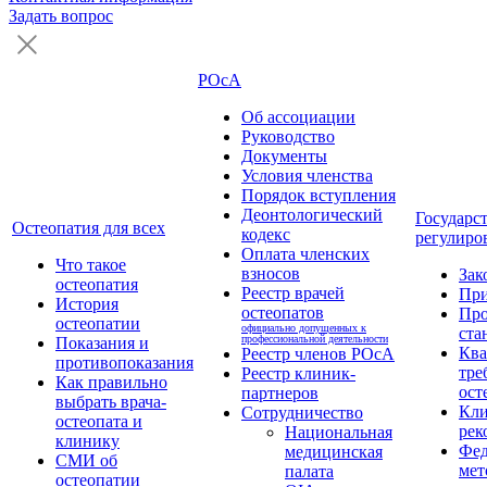
Задать вопрос
РОсА
Об ассоциации
Руководство
Документы
Условия членства
Порядок вступления
Деонтологический
Государс
Остеопатия для всех
кодекс
регулиро
Оплата членских
Что такое
взносов
Зак
остеопатия
Реестр врачей
Пр
История
остеопатов
Про
остеопатии
официально допущенных к
ста
профессиональной деятельности
Показания и
Кв
Реестр членов РОсА
противопоказания
тре
Реестр клиник-
Как правильно
ост
партнеров
выбрать врача-
Кли
Сотрудничество
остеопата и
рек
Национальная
клинику
Фед
медицинская
СМИ об
мет
палата
остеопатии