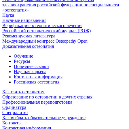
здравоохранения российской федерации по специальности
«остеопатия»
Наука
Научные направления
Верификация остеопатического лечения
Российский остеопатический журнал (РОЖ)
Рекомендуемая литература
Международный конгресс Osteopathy Open
Доказательная остеопатия
Обучение
Ресурсы
Полезные ссылки
Научная карьера
Контактная информация
Российская остеопатия
Как стать остеопатом
Образование по остеопатии в других странах
Профессиональная переподготовка
Ординатура
Специалитет
Как выбрать образовательное учреждение
Контакты
Контактная информация