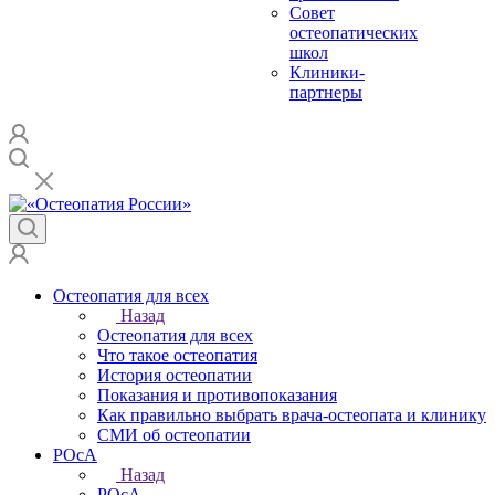
Совет
остеопатических
школ
Клиники-
партнеры
Остеопатия для всех
Назад
Остеопатия для всех
Что такое остеопатия
История остеопатии
Показания и противопоказания
Как правильно выбрать врача-остеопата и клинику
СМИ об остеопатии
РОсА
Назад
РОсА