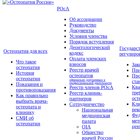
РОсА
Об ассоциации
Руководство
Документы
Условия членства
Порядок вступления
Деонтологический
Государс
Остеопатия для всех
кодекс
регулиро
Оплата членских
Что такое
взносов
Зак
остеопатия
Реестр врачей
Пр
История
остеопатов
Про
остеопатии
официально допущенных к
ста
профессиональной деятельности
Показания и
Кв
Реестр членов РОсА
противопоказания
тре
Реестр клиник-
Как правильно
ост
партнеров
выбрать врача-
Кли
Сотрудничество
остеопата и
рек
Национальная
клинику
Фед
медицинская
СМИ об
мет
палата
остеопатии
цен
OIA
Общество
врачей России