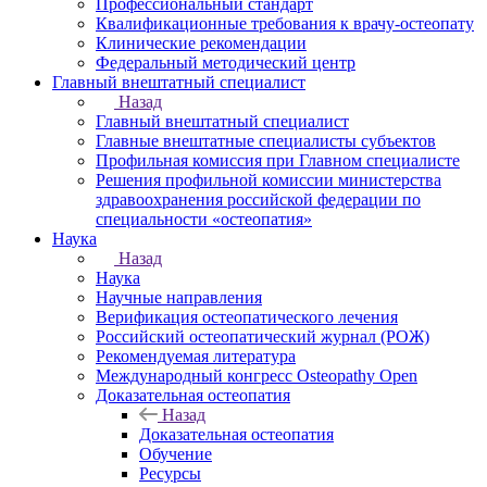
Профессиональный стандарт
Квалификационные требования к врачу-остеопату
Клинические рекомендации
Федеральный методический центр
Главный внештатный специалист
Назад
Главный внештатный специалист
Главные внештатные специалисты субъектов
Профильная комиссия при Главном специалисте
Решения профильной комиссии министерства
здравоохранения российской федерации по
специальности «остеопатия»
Наука
Назад
Наука
Научные направления
Верификация остеопатического лечения
Российский остеопатический журнал (РОЖ)
Рекомендуемая литература
Международный конгресс Osteopathy Open
Доказательная остеопатия
Назад
Доказательная остеопатия
Обучение
Ресурсы