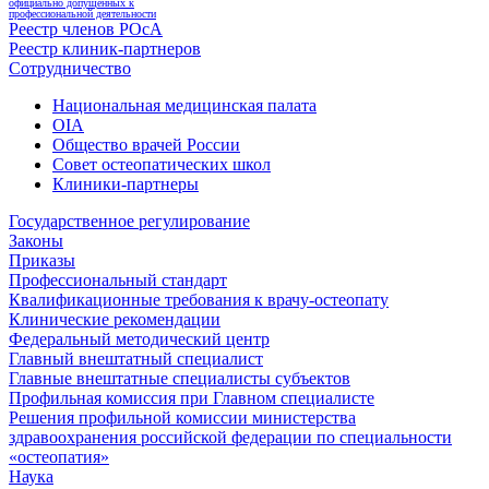
официально допущенных к
профессиональной деятельности
Реестр членов РОсА
Реестр клиник-партнеров
Сотрудничество
Национальная медицинская палата
OIA
Общество врачей России
Совет остеопатических школ
Клиники-партнеры
Государственное регулирование
Законы
Приказы
Профессиональный стандарт
Квалификационные требования к врачу-остеопату
Клинические рекомендации
Федеральный методический центр
Главный внештатный специалист
Главные внештатные специалисты субъектов
Профильная комиссия при Главном специалисте
Решения профильной комиссии министерства
здравоохранения российской федерации по специальности
«остеопатия»
Наука