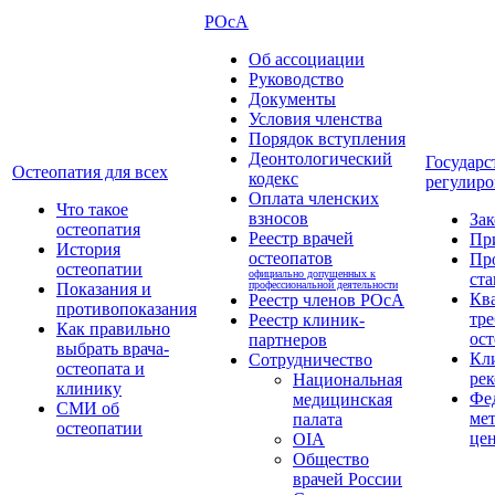
РОсА
Об ассоциации
Руководство
Документы
Условия членства
Порядок вступления
Деонтологический
Государс
Остеопатия для всех
кодекс
регулиро
Оплата членских
Что такое
взносов
За
остеопатия
Реестр врачей
Пр
История
остеопатов
Пр
остеопатии
официально допущенных к
ста
профессиональной деятельности
Показания и
Кв
Реестр членов РОсА
противопоказания
тре
Реестр клиник-
Как правильно
ост
партнеров
выбрать врача-
Кл
Сотрудничество
остеопата и
ре
Национальная
клинику
Фе
медицинская
СМИ об
ме
палата
остеопатии
це
OIA
Общество
врачей России