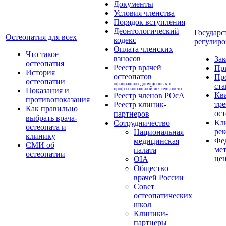
Документы
Условия членства
Порядок вступления
Деонтологический
Государс
Остеопатия для всех
кодекс
регулиро
Оплата членских
Что такое
взносов
За
остеопатия
Реестр врачей
Пр
История
остеопатов
Пр
остеопатии
официально допущенных к
ста
профессиональной деятельности
Показания и
Кв
Реестр членов РОсА
противопоказания
тре
Реестр клиник-
Как правильно
ост
партнеров
выбрать врача-
Кл
Сотрудничество
остеопата и
ре
Национальная
клинику
Фе
медицинская
СМИ об
ме
палата
остеопатии
це
OIA
Общество
врачей России
Совет
остеопатических
школ
Клиники-
партнеры