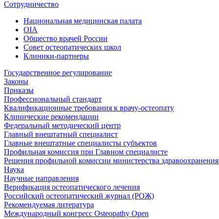
Сотрудничество
Национальная медицинская палата
OIA
Общество врачей России
Совет остеопатических школ
Клиники-партнеры
Государственное регулирование
Законы
Приказы
Профессиональный стандарт
Квалификационные требования к врачу-остеопату
Клинические рекомендации
Федеральный методический центр
Главный внештатный специалист
Главные внештатные специалисты субъектов
Профильная комиссия при Главном специалисте
Решения профильной комиссии министерства здравоохранения 
Наука
Научные направления
Верификация остеопатического лечения
Российский остеопатический журнал (РОЖ)
Рекомендуемая литература
Международный конгресс Osteopathy Open