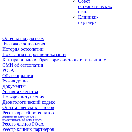
Совет
остеопатических
школ
Клиники-
партнеры
Остеопатия для всех
Что такое остеопатия
История остеопатии
Показания и противопоказания
Как правильно выбрать врача-остеопата и клинику
СМИ об остеопатии
РОсА
Об ассоциации
Руководство
Документы
Условия членства
Порядок вступления
Деонтологический кодекс
Оплата членских взносов
Реестр врачей остеопатов
официально допущенных к
профессиональной деятельности
Реестр членов РОсА
Реестр клиник-партнеров