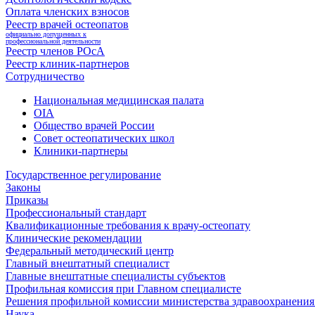
Оплата членских взносов
Реестр врачей остеопатов
официально допущенных к
профессиональной деятельности
Реестр членов РОсА
Реестр клиник-партнеров
Сотрудничество
Национальная медицинская палата
OIA
Общество врачей России
Совет остеопатических школ
Клиники-партнеры
Государственное регулирование
Законы
Приказы
Профессиональный стандарт
Квалификационные требования к врачу-остеопату
Клинические рекомендации
Федеральный методический центр
Главный внештатный специалист
Главные внештатные специалисты субъектов
Профильная комиссия при Главном специалисте
Решения профильной комиссии министерства здравоохранения 
Наука