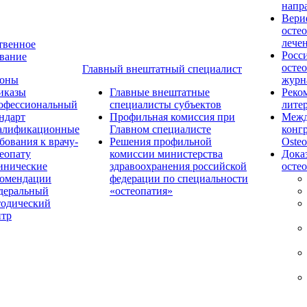
напр
Вери
осте
лече
твенное
Росс
вание
осте
Главный внештатный специалист
коны
журн
иказы
Главные внештатные
Реко
офессиональный
специалисты субъектов
лите
ндарт
Профильная комиссия при
Межд
алификационные
Главном специалисте
конг
бования к врачу-
Решения профильной
Osteo
еопату
комиссии министерства
Дока
инические
здравоохранения российской
осте
комендации
федерации по специальности
деральный
«остеопатия»
тодический
нтр