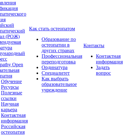
авления
фикация
опатического
ния
ийский
Как стать остеопатом
опатический
ал (РОЖ)
Образование по
мендуемая
остеопатии в
Контакты
ратура
других странах
ународный
Профессиональная
Контактная
ресс
переподготовка
информация
pathy Open
Ординатура
Задать
зательная
Специалитет
вопрос
опатия
Как выбрать
Обучение
образовательное
Ресурсы
учреждение
Полезные
ссылки
Научная
карьера
Контактная
информация
Российская
остеопатия