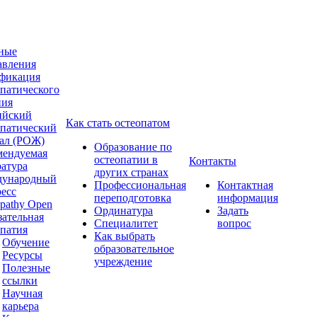
ные
авления
фикация
опатического
ния
ийский
Как стать остеопатом
опатический
ал (РОЖ)
Образование по
мендуемая
остеопатии в
Контакты
ратура
других странах
ународный
Профессиональная
Контактная
ресс
переподготовка
информация
pathy Open
Ординатура
Задать
зательная
Специалитет
вопрос
опатия
Как выбрать
Обучение
образовательное
Ресурсы
учреждение
Полезные
ссылки
Научная
карьера