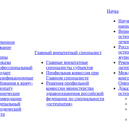
Наука
Науч
напр
Вери
осте
лече
твенное
Росс
вание
осте
Главный внештатный специалист
коны
журн
иказы
Главные внештатные
Реко
офессиональный
специалисты субъектов
лите
ндарт
Профильная комиссия при
Межд
алификационные
Главном специалисте
конг
бования к врачу-
Решения профильной
Osteo
еопату
комиссии министерства
Дока
инические
здравоохранения российской
осте
комендации
федерации по специальности
деральный
«остеопатия»
тодический
нтр