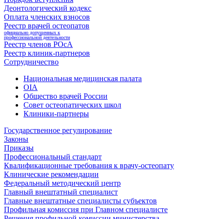
Деонтологический кодекс
Оплата членских взносов
Реестр врачей остеопатов
официально допущенных к
профессиональной деятельности
Реестр членов РОсА
Реестр клиник-партнеров
Сотрудничество
Национальная медицинская палата
OIA
Общество врачей России
Совет остеопатических школ
Клиники-партнеры
Государственное регулирование
Законы
Приказы
Профессиональный стандарт
Квалификационные требования к врачу-остеопату
Клинические рекомендации
Федеральный методический центр
Главный внештатный специалист
Главные внештатные специалисты субъектов
Профильная комиссия при Главном специалисте
Решения профильной комиссии министерства