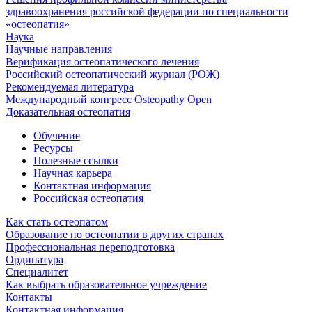
здравоохранения российской федерации по специальности
«остеопатия»
Наука
Научные направления
Верификация остеопатического лечения
Российский остеопатический журнал (РОЖ)
Рекомендуемая литература
Международный конгресс Osteopathy Open
Доказательная остеопатия
Обучение
Ресурсы
Полезные ссылки
Научная карьера
Контактная информация
Российская остеопатия
Как стать остеопатом
Образование по остеопатии в других странах
Профессиональная переподготовка
Ординатура
Специалитет
Как выбрать образовательное учреждение
Контакты
Контактная информация