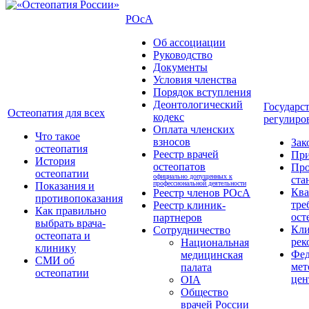
РОсА
Об ассоциации
Руководство
Документы
Условия членства
Порядок вступления
Деонтологический
Государс
Остеопатия для всех
кодекс
регулиро
Оплата членских
Что такое
взносов
Зак
остеопатия
Реестр врачей
Пр
История
остеопатов
Про
остеопатии
официально допущенных к
ста
профессиональной деятельности
Показания и
Кв
Реестр членов РОсА
противопоказания
тре
Реестр клиник-
Как правильно
ост
партнеров
выбрать врача-
Кли
Сотрудничество
остеопата и
рек
Национальная
клинику
Фед
медицинская
СМИ об
мет
палата
остеопатии
цен
OIA
Общество
врачей России