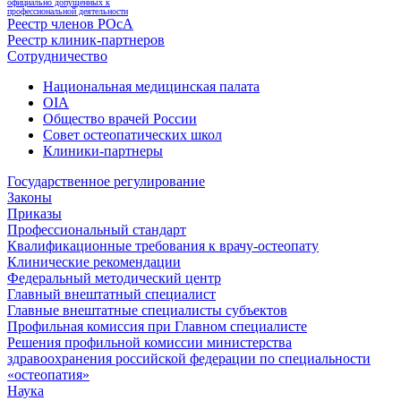
официально допущенных к
профессиональной деятельности
Реестр членов РОсА
Реестр клиник-партнеров
Сотрудничество
Национальная медицинская палата
OIA
Общество врачей России
Совет остеопатических школ
Клиники-партнеры
Государственное регулирование
Законы
Приказы
Профессиональный стандарт
Квалификационные требования к врачу-остеопату
Клинические рекомендации
Федеральный методический центр
Главный внештатный специалист
Главные внештатные специалисты субъектов
Профильная комиссия при Главном специалисте
Решения профильной комиссии министерства
здравоохранения российской федерации по специальности
«остеопатия»
Наука