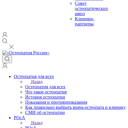
Совет
остеопатических
школ
Клиники-
партнеры
Остеопатия для всех
Назад
Остеопатия для всех
Что такое остеопатия
История остеопатии
Показания и противопоказания
Как правильно выбрать врача-остеопата и клинику
СМИ об остеопатии
РОсА
Назад
РОсА