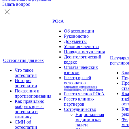
Задать вопрос
РОсА
Об ассоциации
Руководство
Документы
Условия членства
Порядок вступления
Деонтологический
Государс
Остеопатия для всех
кодекс
регулиро
Оплата членских
Что такое
взносов
Зак
остеопатия
Реестр врачей
Пр
История
остеопатов
Про
остеопатии
официально допущенных к
ста
профессиональной деятельности
Показания и
Кв
Реестр членов РОсА
противопоказания
тре
Реестр клиник-
Как правильно
ост
партнеров
выбрать врача-
Кли
Сотрудничество
остеопата и
рек
Национальная
клинику
Фед
медицинская
СМИ об
мет
палата
остеопатии