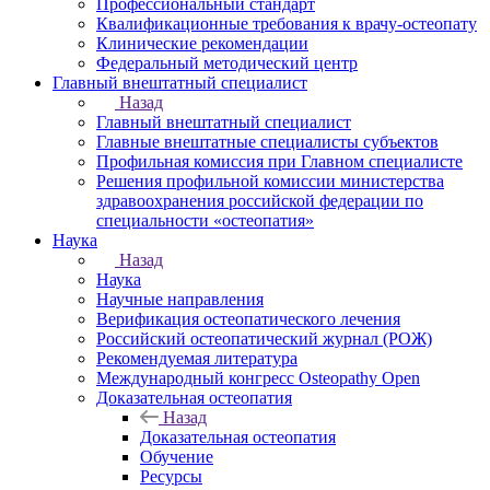
Профессиональный стандарт
Квалификационные требования к врачу-остеопату
Клинические рекомендации
Федеральный методический центр
Главный внештатный специалист
Назад
Главный внештатный специалист
Главные внештатные специалисты субъектов
Профильная комиссия при Главном специалисте
Решения профильной комиссии министерства
здравоохранения российской федерации по
специальности «остеопатия»
Наука
Назад
Наука
Научные направления
Верификация остеопатического лечения
Российский остеопатический журнал (РОЖ)
Рекомендуемая литература
Международный конгресс Osteopathy Open
Доказательная остеопатия
Назад
Доказательная остеопатия
Обучение
Ресурсы