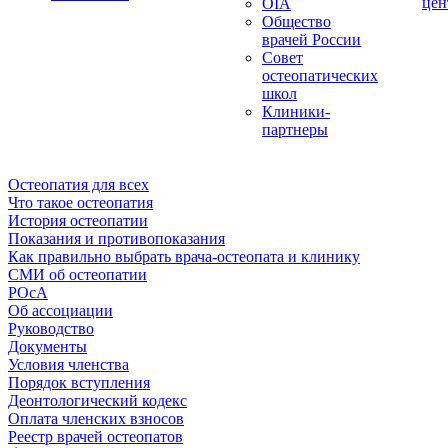
цен
OIA
Общество
врачей России
Совет
остеопатических
школ
Клиники-
партнеры
Остеопатия для всех
Что такое остеопатия
История остеопатии
Показания и противопоказания
Как правильно выбрать врача-остеопата и клинику
СМИ об остеопатии
РОсА
Об ассоциации
Руководство
Документы
Условия членства
Порядок вступления
Деонтологический кодекс
Оплата членских взносов
Реестр врачей остеопатов