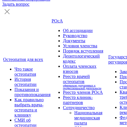
Задать вопрос
РОсА
Об ассоциации
Руководство
Документы
Условия членства
Порядок вступления
Деонтологический
Государс
Остеопатия для всех
кодекс
регулиро
Оплата членских
Что такое
взносов
Зак
остеопатия
Реестр врачей
Пр
История
остеопатов
Про
остеопатии
официально допущенных к
ста
профессиональной деятельности
Показания и
Кв
Реестр членов РОсА
противопоказания
тре
Реестр клиник-
Как правильно
ост
партнеров
выбрать врача-
Кли
Сотрудничество
остеопата и
рек
Национальная
клинику
Фед
медицинская
СМИ об
мет
палата
остеопатии