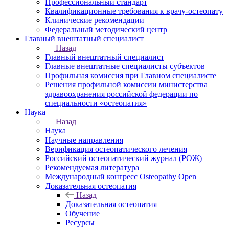
Профессиональный стандарт
Квалификационные требования к врачу-остеопату
Клинические рекомендации
Федеральный методический центр
Главный внештатный специалист
Назад
Главный внештатный специалист
Главные внештатные специалисты субъектов
Профильная комиссия при Главном специалисте
Решения профильной комиссии министерства
здравоохранения российской федерации по
специальности «остеопатия»
Наука
Назад
Наука
Научные направления
Верификация остеопатического лечения
Российский остеопатический журнал (РОЖ)
Рекомендуемая литература
Международный конгресс Osteopathy Open
Доказательная остеопатия
Назад
Доказательная остеопатия
Обучение
Ресурсы