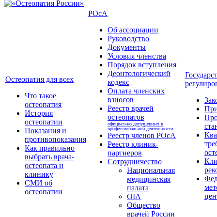
РОсА
Об ассоциации
Руководство
Документы
Условия членства
Порядок вступления
Деонтологический
Государс
Остеопатия для всех
кодекс
регулиро
Оплата членских
Что такое
взносов
Зак
остеопатия
Реестр врачей
Пр
История
остеопатов
Про
остеопатии
официально допущенных к
ста
профессиональной деятельности
Показания и
Кв
Реестр членов РОсА
противопоказания
тре
Реестр клиник-
Как правильно
ост
партнеров
выбрать врача-
Кли
Сотрудничество
остеопата и
рек
Национальная
клинику
Фед
медицинская
СМИ об
мет
палата
остеопатии
цен
OIA
Общество
врачей России