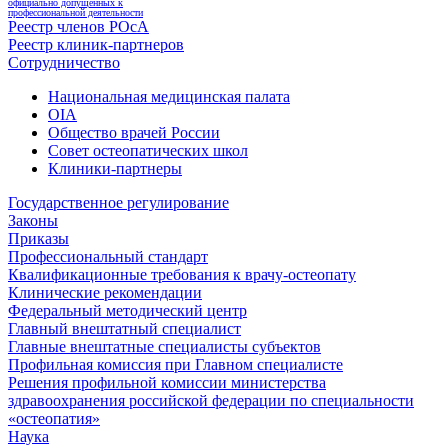
официально допущенных к
профессиональной деятельности
Реестр членов РОсА
Реестр клиник-партнеров
Сотрудничество
Национальная медицинская палата
OIA
Общество врачей России
Совет остеопатических школ
Клиники-партнеры
Государственное регулирование
Законы
Приказы
Профессиональный стандарт
Квалификационные требования к врачу-остеопату
Клинические рекомендации
Федеральный методический центр
Главный внештатный специалист
Главные внештатные специалисты субъектов
Профильная комиссия при Главном специалисте
Решения профильной комиссии министерства
здравоохранения российской федерации по специальности
«остеопатия»
Наука