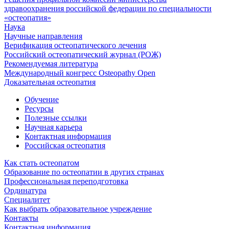
здравоохранения российской федерации по специальности
«остеопатия»
Наука
Научные направления
Верификация остеопатического лечения
Российский остеопатический журнал (РОЖ)
Рекомендуемая литература
Международный конгресс Osteopathy Open
Доказательная остеопатия
Обучение
Ресурсы
Полезные ссылки
Научная карьера
Контактная информация
Российская остеопатия
Как стать остеопатом
Образование по остеопатии в других странах
Профессиональная переподготовка
Ординатура
Специалитет
Как выбрать образовательное учреждение
Контакты
Контактная информация