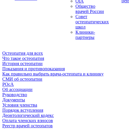
цен
OIA
Общество
врачей России
Совет
остеопатических
школ
Клиники-
партнеры
Остеопатия для всех
Что такое остеопатия
История остеопатии
Показания и противопоказания
Как правильно выбрать врача-остеопата и клинику
СМИ об остеопатии
РОсА
Об ассоциации
Руководство
Документы
Условия членства
Порядок вступления
Деонтологический кодекс
Оплата членских взносов
Реестр врачей остеопатов