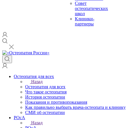
Совет
остеопатических
школ
Клиники-
партнеры
Остеопатия для всех
Назад
Остеопатия для всех
Что такое остеопатия
История остеопатии
Показания и противопоказания
Как правильно выбрать врача-остеопата и клинику
СМИ об остеопатии
РОсА
Назад
РОсА