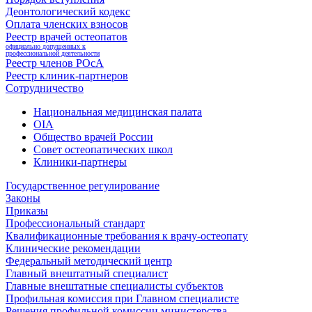
Деонтологический кодекс
Оплата членских взносов
Реестр врачей остеопатов
официально допущенных к
профессиональной деятельности
Реестр членов РОсА
Реестр клиник-партнеров
Сотрудничество
Национальная медицинская палата
OIA
Общество врачей России
Совет остеопатических школ
Клиники-партнеры
Государственное регулирование
Законы
Приказы
Профессиональный стандарт
Квалификационные требования к врачу-остеопату
Клинические рекомендации
Федеральный методический центр
Главный внештатный специалист
Главные внештатные специалисты субъектов
Профильная комиссия при Главном специалисте
Решения профильной комиссии министерства