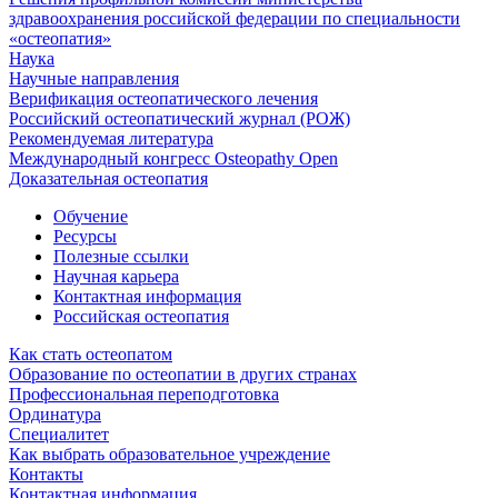
здравоохранения российской федерации по специальности
«остеопатия»
Наука
Научные направления
Верификация остеопатического лечения
Российский остеопатический журнал (РОЖ)
Рекомендуемая литература
Международный конгресс Osteopathy Open
Доказательная остеопатия
Обучение
Ресурсы
Полезные ссылки
Научная карьера
Контактная информация
Российская остеопатия
Как стать остеопатом
Образование по остеопатии в других странах
Профессиональная переподготовка
Ординатура
Специалитет
Как выбрать образовательное учреждение
Контакты
Контактная информация