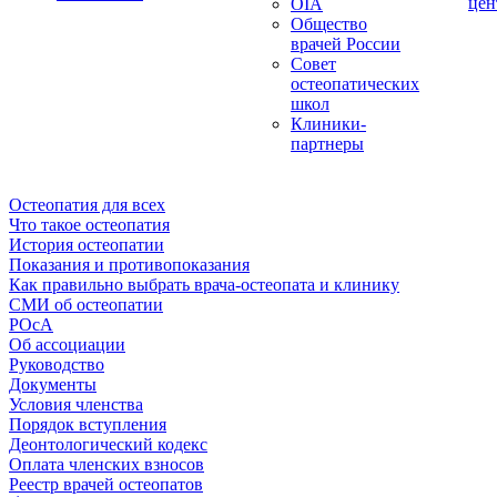
цен
OIA
Общество
врачей России
Совет
остеопатических
школ
Клиники-
партнеры
Остеопатия для всех
Что такое остеопатия
История остеопатии
Показания и противопоказания
Как правильно выбрать врача-остеопата и клинику
СМИ об остеопатии
РОсА
Об ассоциации
Руководство
Документы
Условия членства
Порядок вступления
Деонтологический кодекс
Оплата членских взносов
Реестр врачей остеопатов