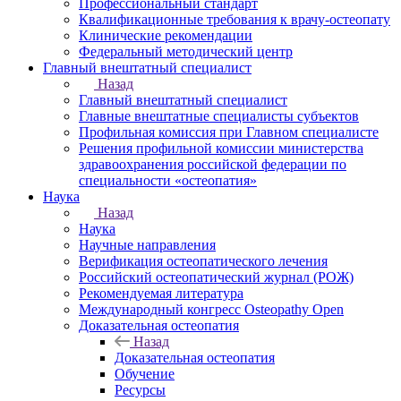
Профессиональный стандарт
Квалификационные требования к врачу-остеопату
Клинические рекомендации
Федеральный методический центр
Главный внештатный специалист
Назад
Главный внештатный специалист
Главные внештатные специалисты субъектов
Профильная комиссия при Главном специалисте
Решения профильной комиссии министерства
здравоохранения российской федерации по
специальности «остеопатия»
Наука
Назад
Наука
Научные направления
Верификация остеопатического лечения
Российский остеопатический журнал (РОЖ)
Рекомендуемая литература
Международный конгресс Osteopathy Open
Доказательная остеопатия
Назад
Доказательная остеопатия
Обучение
Ресурсы