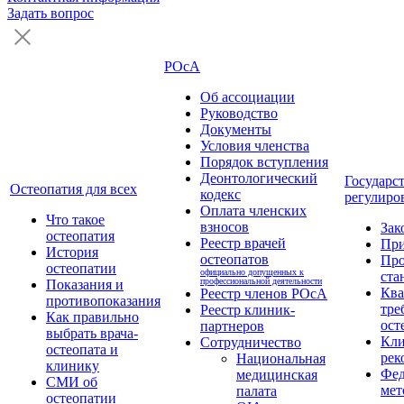
Задать вопрос
РОсА
Об ассоциации
Руководство
Документы
Условия членства
Порядок вступления
Деонтологический
Государс
Остеопатия для всех
кодекс
регулиро
Оплата членских
Что такое
взносов
Зак
остеопатия
Реестр врачей
Пр
История
остеопатов
Про
остеопатии
официально допущенных к
ста
профессиональной деятельности
Показания и
Кв
Реестр членов РОсА
противопоказания
тре
Реестр клиник-
Как правильно
ост
партнеров
выбрать врача-
Кли
Сотрудничество
остеопата и
рек
Национальная
клинику
Фед
медицинская
СМИ об
мет
палата
остеопатии