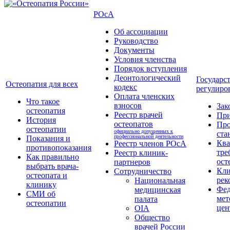
РОсА
Об ассоциации
Руководство
Документы
Условия членства
Порядок вступления
Деонтологический
Государс
Остеопатия для всех
кодекс
регулиро
Оплата членских
Что такое
взносов
Зак
остеопатия
Реестр врачей
Пр
История
остеопатов
Про
остеопатии
официально допущенных к
ста
профессиональной деятельности
Показания и
Кв
Реестр членов РОсА
противопоказания
тре
Реестр клиник-
Как правильно
ост
партнеров
выбрать врача-
Кли
Сотрудничество
остеопата и
рек
Национальная
клинику
Фед
медицинская
СМИ об
мет
палата
остеопатии
цен
OIA
Общество
врачей России