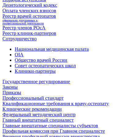
Деонтологический кодекс
Оплата членских взносов
Реестр врачей остеопатов
официально допущенных к
профессиональной деятельности
Реестр членов РОсА
Реестр клиник-партнеров
Сотрудничество
Национальная медицинская палата
OIA
Общество врачей России
Совет остеопатических школ
Клиники-партнеры
Государственное регулирование
Законы
Приказы
Профессиональный стандарт
Квалификационные требования к врачу-остеопату
Клинические рекомендации
Федеральный методический центр
Главный внештатный специалист
Главные внештатные специалисты субъектов
Профильная комиссия при Главном специалисте
Решения профильной комиссии министерства