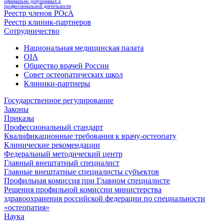
официально допущенных к
профессиональной деятельности
Реестр членов РОсА
Реестр клиник-партнеров
Сотрудничество
Национальная медицинская палата
OIA
Общество врачей России
Совет остеопатических школ
Клиники-партнеры
Государственное регулирование
Законы
Приказы
Профессиональный стандарт
Квалификационные требования к врачу-остеопату
Клинические рекомендации
Федеральный методический центр
Главный внештатный специалист
Главные внештатные специалисты субъектов
Профильная комиссия при Главном специалисте
Решения профильной комиссии министерства
здравоохранения российской федерации по специальности
«остеопатия»
Наука