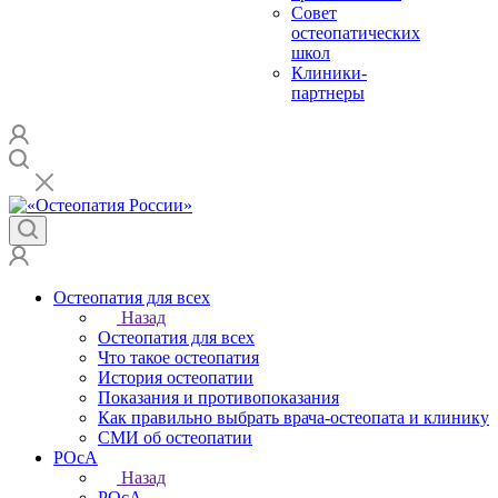
Совет
остеопатических
школ
Клиники-
партнеры
Остеопатия для всех
Назад
Остеопатия для всех
Что такое остеопатия
История остеопатии
Показания и противопоказания
Как правильно выбрать врача-остеопата и клинику
СМИ об остеопатии
РОсА
Назад
РОсА