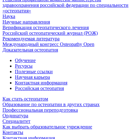
здравоохранения российской федерации по специальности
«остеопатия»
Наука
Научные направления
Верификация остеопатического лечения
Российский остеопатический журнал (РОЖ)
Рекомендуемая литература
Международный конгресс Osteopathy Open
Доказательная остеопатия
Обучение
Ресурсы
Полезные ссылки
Научная карьера
Контактная информация
Российская остеопатия
Как стать остеопатом
Образование по остеопатии в других странах
Профессиональная переподготовка
Ординатура
Специалитет
Как выбрать образовательное учреждение
Контакты
Контактная информация