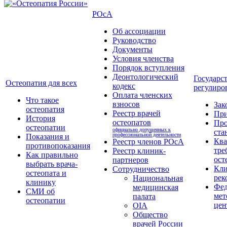
РОсА
Об ассоциации
Руководство
Документы
Условия членства
Порядок вступления
Деонтологический
Государс
Остеопатия для всех
кодекс
регулиро
Оплата членских
Что такое
взносов
Зак
остеопатия
Реестр врачей
Пр
История
остеопатов
Про
остеопатии
официально допущенных к
ста
профессиональной деятельности
Показания и
Кв
Реестр членов РОсА
противопоказания
тре
Реестр клиник-
Как правильно
ост
партнеров
выбрать врача-
Кли
Сотрудничество
остеопата и
рек
Национальная
клинику
Фед
медицинская
СМИ об
мет
палата
остеопатии
цен
OIA
Общество
врачей России