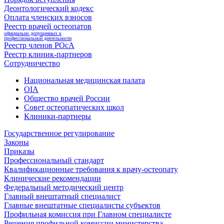
Деонтологический кодекс
Оплата членских взносов
Реестр врачей остеопатов
официально допущенных к
профессиональной деятельности
Реестр членов РОсА
Реестр клиник-партнеров
Сотрудничество
Национальная медицинская палата
OIA
Общество врачей России
Совет остеопатических школ
Клиники-партнеры
Государственное регулирование
Законы
Приказы
Профессиональный стандарт
Квалификационные требования к врачу-остеопату
Клинические рекомендации
Федеральный методический центр
Главный внештатный специалист
Главные внештатные специалисты субъектов
Профильная комиссия при Главном специалисте
Решения профильной комиссии министерства