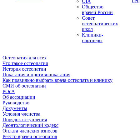
цен
OIA
Общество
врачей России
Совет
остеопатических
школ
Клиники-
партнеры
Остеопатия для всех
Что такое остеопатия
История остеопатии
Показания и противопоказания
Как правильно выбрать врача-остеопата и клинику
СМИ об остеопатии
РОсА
Об ассоциации
Руководство
Документы
Условия членства
Порядок вступления
Деонтологический кодекс
Оплата членских взносов
Реестр врачей остеопатов