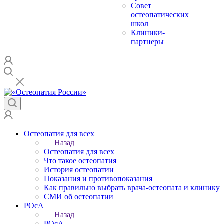
Совет
остеопатических
школ
Клиники-
партнеры
Остеопатия для всех
Назад
Остеопатия для всех
Что такое остеопатия
История остеопатии
Показания и противопоказания
Как правильно выбрать врача-остеопата и клинику
СМИ об остеопатии
РОсА
Назад
РОсА