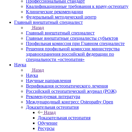
Профессиональный стандарт
Квалификационные требования к врачу-остеопату
Клинические рекомендации
Федеральный методический центр
Главный внештатный специалист
Назад
Главный внештатный специалист
Главные внештатные специалисты субъектов
Профильная комиссия при Главном специалисте
Решения профильной комиссии министерства
здравоохранения российской федерации по
специальности «остеопатия»
Наука
Назад
Наука
Научные направления
Верификация остеопатического лечения
Российский остеопатический журнал (РОЖ)
Рекомендуемая литература
Международный конгресс Osteopathy Open
Доказательная остеопатия
Назад
Доказательная остеопатия
Обучение
Ресурсы