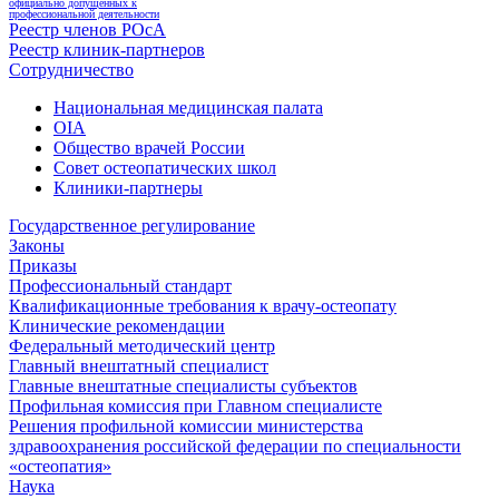
официально допущенных к
профессиональной деятельности
Реестр членов РОсА
Реестр клиник-партнеров
Сотрудничество
Национальная медицинская палата
OIA
Общество врачей России
Совет остеопатических школ
Клиники-партнеры
Государственное регулирование
Законы
Приказы
Профессиональный стандарт
Квалификационные требования к врачу-остеопату
Клинические рекомендации
Федеральный методический центр
Главный внештатный специалист
Главные внештатные специалисты субъектов
Профильная комиссия при Главном специалисте
Решения профильной комиссии министерства
здравоохранения российской федерации по специальности
«остеопатия»
Наука