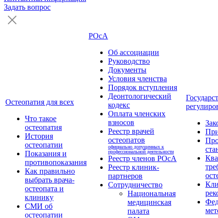
Задать вопрос
РОсА
Об ассоциации
Руководство
Документы
Условия членства
Порядок вступления
Деонтологический
Государс
Остеопатия для всех
кодекс
регулиро
Оплата членских
Что такое
взносов
Зак
остеопатия
Реестр врачей
Пр
История
остеопатов
Про
остеопатии
официально допущенных к
ста
профессиональной деятельности
Показания и
Кв
Реестр членов РОсА
противопоказания
тре
Реестр клиник-
Как правильно
ост
партнеров
выбрать врача-
Кли
Сотрудничество
остеопата и
рек
Национальная
клинику
Фед
медицинская
СМИ об
мет
палата
остеопатии