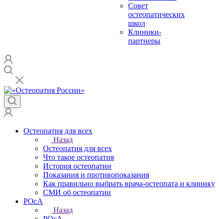
Совет
остеопатических
школ
Клиники-
партнеры
Остеопатия для всех
Назад
Остеопатия для всех
Что такое остеопатия
История остеопатии
Показания и противопоказания
Как правильно выбрать врача-остеопата и клинику
СМИ об остеопатии
РОсА
Назад
РОсА