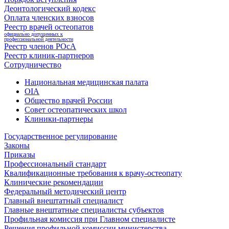
Деонтологический кодекс
Оплата членских взносов
Реестр врачей остеопатов
официально допущенных к
профессиональной деятельности
Реестр членов РОсА
Реестр клиник-партнеров
Сотрудничество
Национальная медицинская палата
OIA
Общество врачей России
Совет остеопатических школ
Клиники-партнеры
Государственное регулирование
Законы
Приказы
Профессиональный стандарт
Квалификационные требования к врачу-остеопату
Клинические рекомендации
Федеральный методический центр
Главный внештатный специалист
Главные внештатные специалисты субъектов
Профильная комиссия при Главном специалисте
Решения профильной комиссии министерства