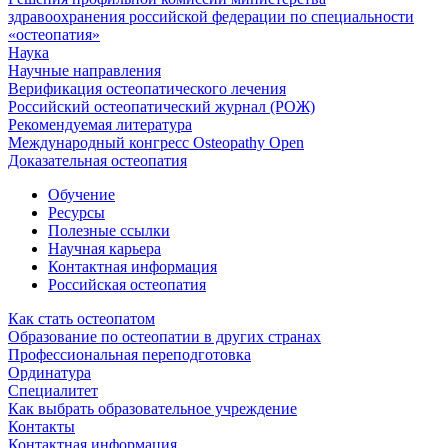
здравоохранения российской федерации по специальности
«остеопатия»
Наука
Научные направления
Верификация остеопатического лечения
Российский остеопатический журнал (РОЖ)
Рекомендуемая литература
Международный конгресс Osteopathy Open
Доказательная остеопатия
Обучение
Ресурсы
Полезные ссылки
Научная карьера
Контактная информация
Российская остеопатия
Как стать остеопатом
Образование по остеопатии в других странах
Профессиональная переподготовка
Ординатура
Специалитет
Как выбрать образовательное учреждение
Контакты
Контактная информация