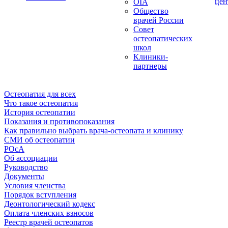
цен
OIA
Общество
врачей России
Совет
остеопатических
школ
Клиники-
партнеры
Остеопатия для всех
Что такое остеопатия
История остеопатии
Показания и противопоказания
Как правильно выбрать врача-остеопата и клинику
СМИ об остеопатии
РОсА
Об ассоциации
Руководство
Документы
Условия членства
Порядок вступления
Деонтологический кодекс
Оплата членских взносов
Реестр врачей остеопатов