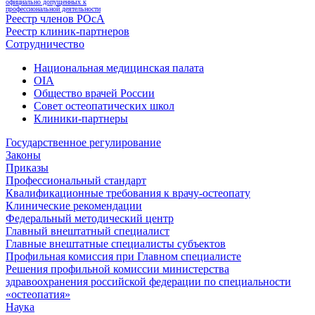
официально допущенных к
профессиональной деятельности
Реестр членов РОсА
Реестр клиник-партнеров
Сотрудничество
Национальная медицинская палата
OIA
Общество врачей России
Совет остеопатических школ
Клиники-партнеры
Государственное регулирование
Законы
Приказы
Профессиональный стандарт
Квалификационные требования к врачу-остеопату
Клинические рекомендации
Федеральный методический центр
Главный внештатный специалист
Главные внештатные специалисты субъектов
Профильная комиссия при Главном специалисте
Решения профильной комиссии министерства
здравоохранения российской федерации по специальности
«остеопатия»
Наука