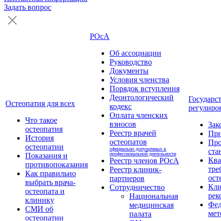
Задать вопрос
РОсА
Об ассоциации
Руководство
Документы
Условия членства
Порядок вступления
Деонтологический
Государс
Остеопатия для всех
кодекс
регулиро
Оплата членских
Что такое
взносов
Зак
остеопатия
Реестр врачей
Пр
История
остеопатов
Про
остеопатии
официально допущенных к
ста
профессиональной деятельности
Показания и
Кв
Реестр членов РОсА
противопоказания
тре
Реестр клиник-
Как правильно
ост
партнеров
выбрать врача-
Кли
Сотрудничество
остеопата и
рек
Национальная
клинику
Фед
медицинская
СМИ об
мет
палата
остеопатии