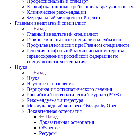
Профессиональный стандарт
Квалификационные требования к врачу-остеопату
Клинические рекомендации
Федеральный методический центр
Главный внештатный специалист
Назад
Главный внештатный специалист
Главные внештатные специалисты субъектов
Профильная комиссия при Главном специалисте
Решения профильной комиссии министерства
здравоохранения российской федерации по
специальности «остеопатия»
Наука
Назад
Наука
Научные направления
Верификация остеопатического лечения
Российский остеопатический журнал (РОЖ)
Рекомендуемая литература
Международный конгресс Osteopathy Open
Доказательная остеопатия
Назад
Доказательная остеопатия
Обучение
Ресурсы