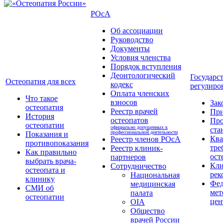
РОсА
Об ассоциации
Руководство
Документы
Условия членства
Порядок вступления
Деонтологический
Государс
Остеопатия для всех
кодекс
регулиро
Оплата членских
Что такое
взносов
Зак
остеопатия
Реестр врачей
Пр
История
остеопатов
Про
остеопатии
официально допущенных к
ста
профессиональной деятельности
Показания и
Кв
Реестр членов РОсА
противопоказания
тре
Реестр клиник-
Как правильно
ост
партнеров
выбрать врача-
Кли
Сотрудничество
остеопата и
рек
Национальная
клинику
Фед
медицинская
СМИ об
мет
палата
остеопатии
цен
OIA
Общество
врачей России