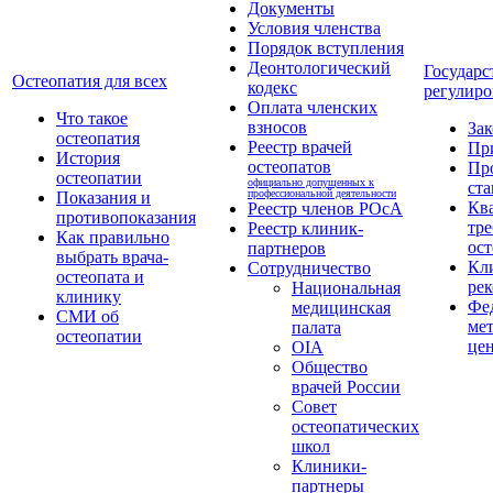
Документы
Условия членства
Порядок вступления
Деонтологический
Государс
Остеопатия для всех
кодекс
регулиро
Оплата членских
Что такое
взносов
За
остеопатия
Реестр врачей
Пр
История
остеопатов
Пр
остеопатии
официально допущенных к
ста
профессиональной деятельности
Показания и
Кв
Реестр членов РОсА
противопоказания
тре
Реестр клиник-
Как правильно
ост
партнеров
выбрать врача-
Кл
Сотрудничество
остеопата и
ре
Национальная
клинику
Фе
медицинская
СМИ об
ме
палата
остеопатии
це
OIA
Общество
врачей России
Совет
остеопатических
школ
Клиники-
партнеры