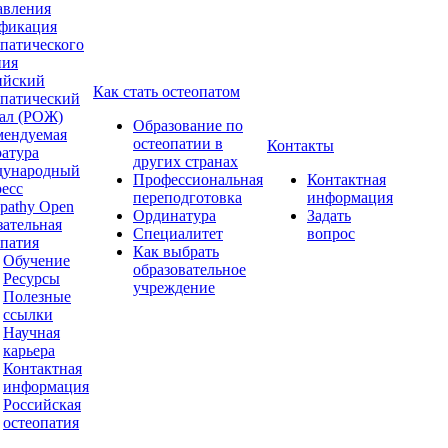
авления
фикация
опатического
ния
ийский
Как стать остеопатом
опатический
ал (РОЖ)
Образование по
мендуемая
остеопатии в
Контакты
ратура
других странах
ународный
Профессиональная
Контактная
ресс
переподготовка
информация
pathy Open
Ординатура
Задать
зательная
Специалитет
вопрос
опатия
Как выбрать
Обучение
образовательное
Ресурсы
учреждение
Полезные
ссылки
Научная
карьера
Контактная
информация
Российская
остеопатия