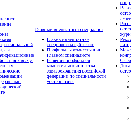
напр
Вери
осте
лече
твенное
Росс
вание
осте
Главный внештатный специалист
коны
журн
иказы
Главные внештатные
Реко
офессиональный
специалисты субъектов
лите
ндарт
Профильная комиссия при
Межд
алификационные
Главном специалисте
конг
бования к врачу-
Решения профильной
Osteo
еопату
комиссии министерства
Дока
инические
здравоохранения российской
осте
комендации
федерации по специальности
деральный
«остеопатия»
тодический
нтр