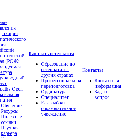
ные
авления
фикация
опатического
ния
ийский
Как стать остеопатом
опатический
ал (РОЖ)
Образование по
мендуемая
остеопатии в
Контакты
ратура
других странах
ународный
Профессиональная
Контактная
ресс
переподготовка
информация
pathy Open
Ординатура
Задать
зательная
Специалитет
вопрос
опатия
Как выбрать
Обучение
образовательное
Ресурсы
учреждение
Полезные
ссылки
Научная
карьера