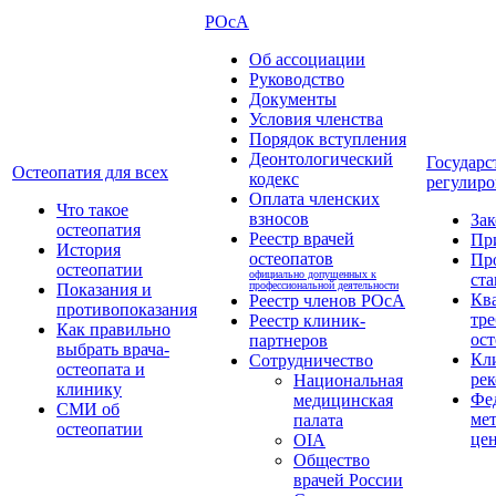
РОсА
Об ассоциации
Руководство
Документы
Условия членства
Порядок вступления
Деонтологический
Государс
Остеопатия для всех
кодекс
регулиро
Оплата членских
Что такое
взносов
За
остеопатия
Реестр врачей
Пр
История
остеопатов
Пр
остеопатии
официально допущенных к
ста
профессиональной деятельности
Показания и
Кв
Реестр членов РОсА
противопоказания
тре
Реестр клиник-
Как правильно
ост
партнеров
выбрать врача-
Кл
Сотрудничество
остеопата и
ре
Национальная
клинику
Фе
медицинская
СМИ об
ме
палата
остеопатии
це
OIA
Общество
врачей России