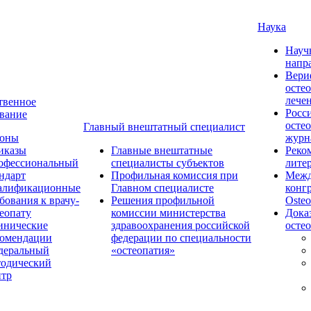
Наука
Науч
напр
Вери
осте
лече
твенное
Росс
вание
осте
Главный внештатный специалист
коны
журн
иказы
Главные внештатные
Реко
офессиональный
специалисты субъектов
лите
ндарт
Профильная комиссия при
Межд
алификационные
Главном специалисте
конг
бования к врачу-
Решения профильной
Osteo
еопату
комиссии министерства
Дока
инические
здравоохранения российской
осте
комендации
федерации по специальности
деральный
«остеопатия»
тодический
нтр