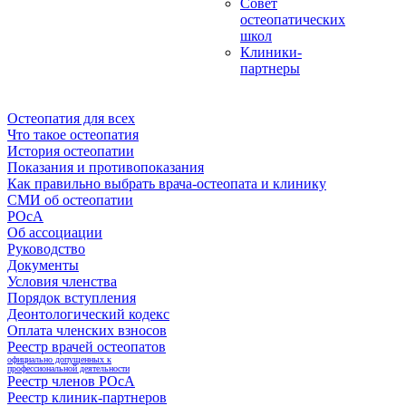
Совет
остеопатических
школ
Клиники-
партнеры
Остеопатия для всех
Что такое остеопатия
История остеопатии
Показания и противопоказания
Как правильно выбрать врача-остеопата и клинику
СМИ об остеопатии
РОсА
Об ассоциации
Руководство
Документы
Условия членства
Порядок вступления
Деонтологический кодекс
Оплата членских взносов
Реестр врачей остеопатов
официально допущенных к
профессиональной деятельности
Реестр членов РОсА
Реестр клиник-партнеров