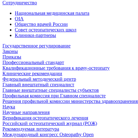
Сотрудничество
Национальная медицинская палата
OIA
Общество врачей России
Совет остеопатических школ
Клиники-партнеры
Государственное регулирование
Законы
Приказы
Профессиональный стандарт
Квалификационные требования к врачу-остеопату
Клинические рекомендации
Федеральный методический центр
Главный внештатный специалист
Главные внештатные специалисты субъектов
Профильная комиссия при Главном специалисте
Решения профильной комиссии министерства здравоохранения 
Наука
Научные направления
Верификация остеопатического лечения
Российский остеопатический журнал (РОЖ)
Рекомендуемая литература
Международный конгресс Osteopathy Open