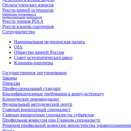
Оплата членских взносов
Реестр врачей остеопатов
официально допущенных к
профессиональной деятельности
Реестр членов РОсА
Реестр клиник-партнеров
Сотрудничество
Национальная медицинская палата
OIA
Общество врачей России
Совет остеопатических школ
Клиники-партнеры
Государственное регулирование
Законы
Приказы
Профессиональный стандарт
Квалификационные требования к врачу-остеопату
Клинические рекомендации
Федеральный методический центр
Главный внештатный специалист
Главные внештатные специалисты субъектов
Профильная комиссия при Главном специалисте
Решения профильной комиссии министерства здравоохранения 
Наука