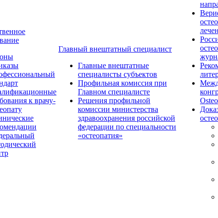
напр
Вери
осте
лече
твенное
Росс
вание
осте
Главный внештатный специалист
коны
журн
иказы
Главные внештатные
Реко
офессиональный
специалисты субъектов
лите
ндарт
Профильная комиссия при
Межд
алификационные
Главном специалисте
конг
бования к врачу-
Решения профильной
Osteo
еопату
комиссии министерства
Дока
инические
здравоохранения российской
осте
комендации
федерации по специальности
деральный
«остеопатия»
тодический
нтр