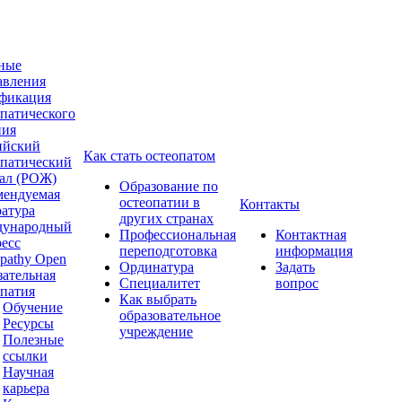
ные
авления
фикация
опатического
ния
ийский
Как стать остеопатом
опатический
ал (РОЖ)
Образование по
мендуемая
остеопатии в
Контакты
ратура
других странах
ународный
Профессиональная
Контактная
ресс
переподготовка
информация
pathy Open
Ординатура
Задать
зательная
Специалитет
вопрос
опатия
Как выбрать
Обучение
образовательное
Ресурсы
учреждение
Полезные
ссылки
Научная
карьера