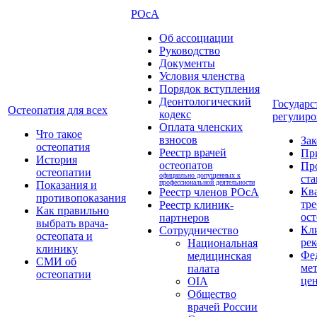
РОсА
Об ассоциации
Руководство
Документы
Условия членства
Порядок вступления
Деонтологический
Государс
Остеопатия для всех
кодекс
регулиро
Оплата членских
Что такое
взносов
За
остеопатия
Реестр врачей
Пр
История
остеопатов
Пр
остеопатии
официально допущенных к
ста
профессиональной деятельности
Показания и
Кв
Реестр членов РОсА
противопоказания
тре
Реестр клиник-
Как правильно
ост
партнеров
выбрать врача-
Кл
Сотрудничество
остеопата и
ре
Национальная
клинику
Фе
медицинская
СМИ об
ме
палата
остеопатии
це
OIA
Общество
врачей России