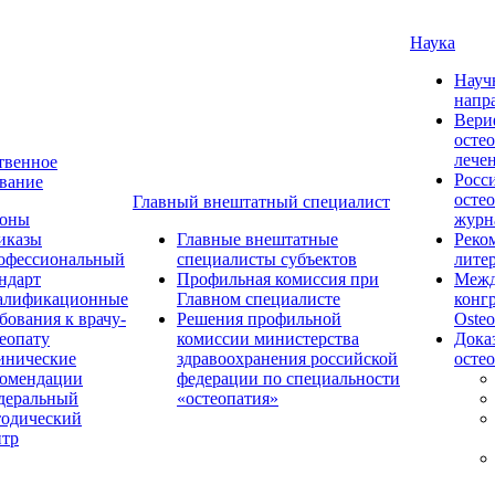
Наука
Науч
напр
Вери
осте
лече
твенное
Росс
вание
осте
Главный внештатный специалист
коны
журн
иказы
Главные внештатные
Реко
офессиональный
специалисты субъектов
лите
ндарт
Профильная комиссия при
Межд
алификационные
Главном специалисте
конг
бования к врачу-
Решения профильной
Osteo
еопату
комиссии министерства
Дока
инические
здравоохранения российской
осте
комендации
федерации по специальности
деральный
«остеопатия»
тодический
нтр