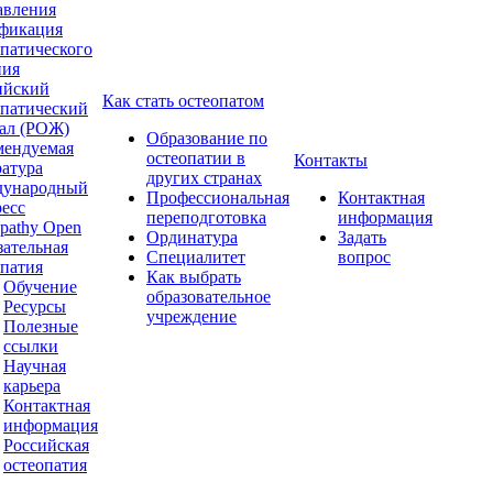
авления
фикация
опатического
ния
ийский
Как стать остеопатом
опатический
ал (РОЖ)
Образование по
мендуемая
остеопатии в
Контакты
ратура
других странах
ународный
Профессиональная
Контактная
ресс
переподготовка
информация
pathy Open
Ординатура
Задать
зательная
Специалитет
вопрос
опатия
Как выбрать
Обучение
образовательное
Ресурсы
учреждение
Полезные
ссылки
Научная
карьера
Контактная
информация
Российская
остеопатия