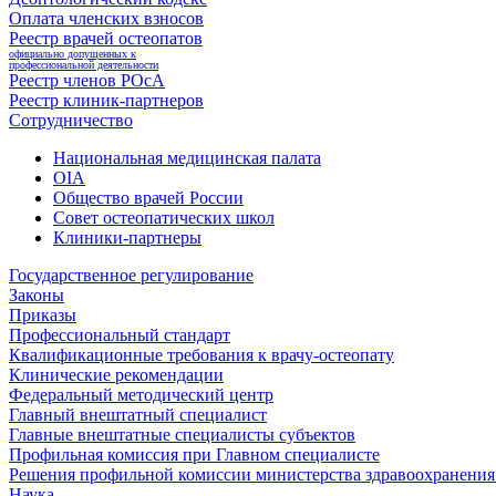
Оплата членских взносов
Реестр врачей остеопатов
официально допущенных к
профессиональной деятельности
Реестр членов РОсА
Реестр клиник-партнеров
Сотрудничество
Национальная медицинская палата
OIA
Общество врачей России
Совет остеопатических школ
Клиники-партнеры
Государственное регулирование
Законы
Приказы
Профессиональный стандарт
Квалификационные требования к врачу-остеопату
Клинические рекомендации
Федеральный методический центр
Главный внештатный специалист
Главные внештатные специалисты субъектов
Профильная комиссия при Главном специалисте
Решения профильной комиссии министерства здравоохранения 
Наука