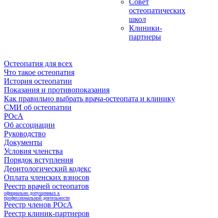
Совет
остеопатических
школ
Клиники-
партнеры
Остеопатия для всех
Что такое остеопатия
История остеопатии
Показания и противопоказания
Как правильно выбрать врача-остеопата и клинику
СМИ об остеопатии
РОсА
Об ассоциации
Руководство
Документы
Условия членства
Порядок вступления
Деонтологический кодекс
Оплата членских взносов
Реестр врачей остеопатов
официально допущенных к
профессиональной деятельности
Реестр членов РОсА
Реестр клиник-партнеров