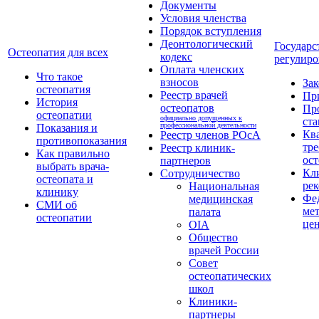
Документы
Условия членства
Порядок вступления
Деонтологический
Государс
Остеопатия для всех
кодекс
регулиро
Оплата членских
Что такое
взносов
За
остеопатия
Реестр врачей
Пр
История
остеопатов
Пр
остеопатии
официально допущенных к
ста
профессиональной деятельности
Показания и
Кв
Реестр членов РОсА
противопоказания
тре
Реестр клиник-
Как правильно
ост
партнеров
выбрать врача-
Кл
Сотрудничество
остеопата и
ре
Национальная
клинику
Фе
медицинская
СМИ об
ме
палата
остеопатии
це
OIA
Общество
врачей России
Совет
остеопатических
школ
Клиники-
партнеры