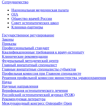
Сотрудничество
Национальная медицинская палата
OIA
Общество врачей России
Совет остеопатических школ
Клиники-партнеры
Государственное регулирование
Законы
Приказы
Профессиональный стандарт
Квалификационные требования к врачу-остеопату
Клинические рекомендации
Федеральный методический центр
Главный внештатный специалист
Главные внештатные специалисты субъектов
Профильная комиссия при Главном специалисте
Решения профильной комиссии министерства здравоохранения 
Наука
Научные направления
Верификация остеопатического лечения
Российский остеопатический журнал (РОЖ)
Рекомендуемая литература
Международный конгресс Osteopathy Open