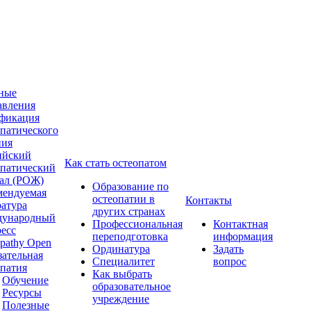
ные
авления
фикация
опатического
ния
ийский
Как стать остеопатом
опатический
ал (РОЖ)
Образование по
мендуемая
остеопатии в
Контакты
ратура
других странах
ународный
Профессиональная
Контактная
ресс
переподготовка
информация
pathy Open
Ординатура
Задать
зательная
Специалитет
вопрос
опатия
Как выбрать
Обучение
образовательное
Ресурсы
учреждение
Полезные