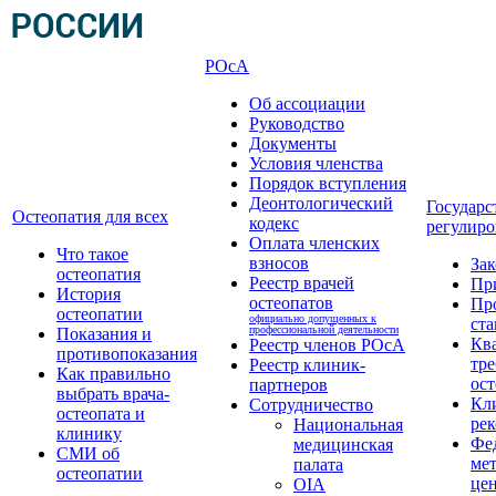
РОсА
Об ассоциации
Руководство
Документы
Условия членства
Порядок вступления
Деонтологический
Государс
Остеопатия для всех
кодекс
регулиро
Оплата членских
Что такое
взносов
За
остеопатия
Реестр врачей
Пр
История
остеопатов
Пр
остеопатии
официально допущенных к
ста
профессиональной деятельности
Показания и
Кв
Реестр членов РОсА
противопоказания
тре
Реестр клиник-
Как правильно
ост
партнеров
выбрать врача-
Кл
Сотрудничество
остеопата и
ре
Национальная
клинику
Фе
медицинская
СМИ об
ме
палата
остеопатии
це
OIA