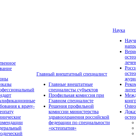
Наука
Науч
напр
Вери
осте
лече
твенное
Росс
вание
осте
Главный внештатный специалист
коны
журн
иказы
Главные внештатные
Реко
офессиональный
специалисты субъектов
лите
ндарт
Профильная комиссия при
Межд
алификационные
Главном специалисте
конг
бования к врачу-
Решения профильной
Osteo
еопату
комиссии министерства
Дока
инические
здравоохранения российской
осте
комендации
федерации по специальности
деральный
«остеопатия»
тодический