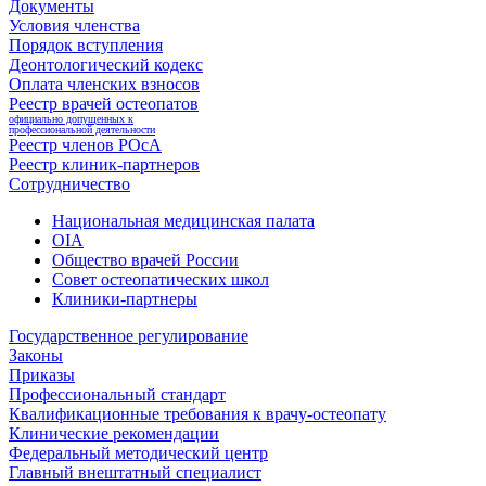
Документы
Условия членства
Порядок вступления
Деонтологический кодекс
Оплата членских взносов
Реестр врачей остеопатов
официально допущенных к
профессиональной деятельности
Реестр членов РОсА
Реестр клиник-партнеров
Сотрудничество
Национальная медицинская палата
OIA
Общество врачей России
Совет остеопатических школ
Клиники-партнеры
Государственное регулирование
Законы
Приказы
Профессиональный стандарт
Квалификационные требования к врачу-остеопату
Клинические рекомендации
Федеральный методический центр
Главный внештатный специалист