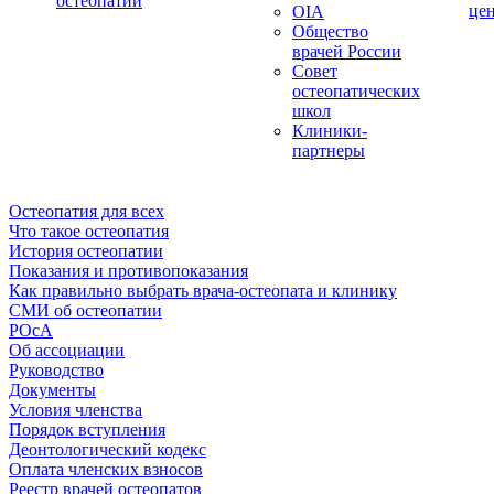
остеопатии
це
OIA
Общество
врачей России
Совет
остеопатических
школ
Клиники-
партнеры
Остеопатия для всех
Что такое остеопатия
История остеопатии
Показания и противопоказания
Как правильно выбрать врача-остеопата и клинику
СМИ об остеопатии
РОсА
Об ассоциации
Руководство
Документы
Условия членства
Порядок вступления
Деонтологический кодекс
Оплата членских взносов
Реестр врачей остеопатов