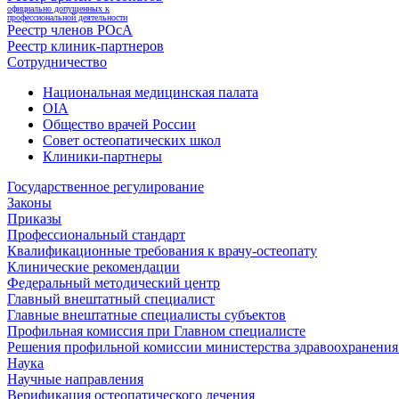
официально допущенных к
профессиональной деятельности
Реестр членов РОсА
Реестр клиник-партнеров
Сотрудничество
Национальная медицинская палата
OIA
Общество врачей России
Совет остеопатических школ
Клиники-партнеры
Государственное регулирование
Законы
Приказы
Профессиональный стандарт
Квалификационные требования к врачу-остеопату
Клинические рекомендации
Федеральный методический центр
Главный внештатный специалист
Главные внештатные специалисты субъектов
Профильная комиссия при Главном специалисте
Решения профильной комиссии министерства здравоохранения 
Наука
Научные направления
Верификация остеопатического лечения