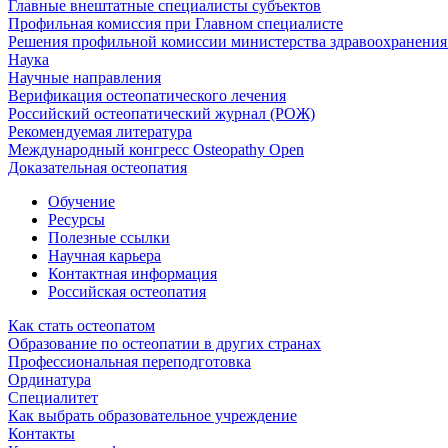
Главные внештатные специалисты субъектов
Профильная комиссия при Главном специалисте
Решения профильной комиссии министерства здравоохранения 
Наука
Научные направления
Верификация остеопатического лечения
Российский остеопатический журнал (РОЖ)
Рекомендуемая литература
Международный конгресс Osteopathy Open
Доказательная остеопатия
Обучение
Ресурсы
Полезные ссылки
Научная карьера
Контактная информация
Российская остеопатия
Как стать остеопатом
Образование по остеопатии в других странах
Профессиональная переподготовка
Ординатура
Специалитет
Как выбрать образовательное учреждение
Контакты