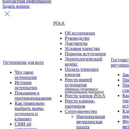
Контактная информация
Задать вопрос
РОсА
Об ассоциации
Руководство
Документы
Условия членства
Порядок вступления
Деонтологический
Государс
Остеопатия для всех
кодекс
регулиро
Оплата членских
Что такое
взносов
За
остеопатия
Реестр врачей
Пр
История
остеопатов
Пр
остеопатии
официально допущенных к
ста
профессиональной деятельности
Показания и
Кв
Реестр членов РОсА
противопоказания
тре
Реестр клиник-
Как правильно
ост
партнеров
выбрать врача-
Кл
Сотрудничество
остеопата и
ре
Национальная
клинику
Фе
медицинская
СМИ об
ме
палата