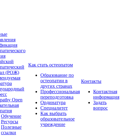
ные
авления
фикация
опатического
ния
ийский
Как стать остеопатом
опатический
ал (РОЖ)
Образование по
мендуемая
остеопатии в
Контакты
ратура
других странах
ународный
Профессиональная
Контактная
ресс
переподготовка
информация
pathy Open
Ординатура
Задать
зательная
Специалитет
вопрос
опатия
Как выбрать
Обучение
образовательное
Ресурсы
учреждение
Полезные
ссылки