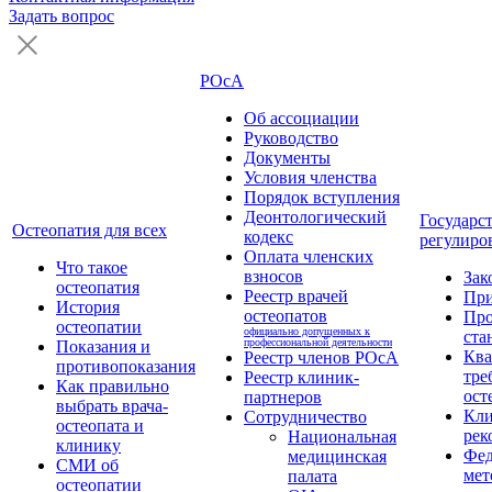
Задать вопрос
РОсА
Об ассоциации
Руководство
Документы
Условия членства
Порядок вступления
Деонтологический
Государс
Остеопатия для всех
кодекс
регулиро
Оплата членских
Что такое
взносов
Зак
остеопатия
Реестр врачей
Пр
История
остеопатов
Про
остеопатии
официально допущенных к
ста
профессиональной деятельности
Показания и
Кв
Реестр членов РОсА
противопоказания
тре
Реестр клиник-
Как правильно
ост
партнеров
выбрать врача-
Кли
Сотрудничество
остеопата и
рек
Национальная
клинику
Фед
медицинская
СМИ об
мет
палата
остеопатии