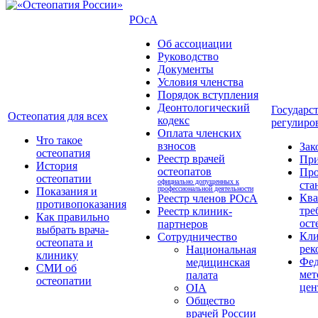
РОсА
Об ассоциации
Руководство
Документы
Условия членства
Порядок вступления
Деонтологический
Государс
Остеопатия для всех
кодекс
регулиро
Оплата членских
Что такое
взносов
Зак
остеопатия
Реестр врачей
Пр
История
остеопатов
Про
остеопатии
официально допущенных к
ста
профессиональной деятельности
Показания и
Кв
Реестр членов РОсА
противопоказания
тре
Реестр клиник-
Как правильно
ост
партнеров
выбрать врача-
Кли
Сотрудничество
остеопата и
рек
Национальная
клинику
Фед
медицинская
СМИ об
мет
палата
остеопатии
цен
OIA
Общество
врачей России