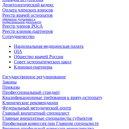
Деонтологический кодекс
Оплата членских взносов
Реестр врачей остеопатов
официально допущенных к
профессиональной деятельности
Реестр членов РОсА
Реестр клиник-партнеров
Сотрудничество
Национальная медицинская палата
OIA
Общество врачей России
Совет остеопатических школ
Клиники-партнеры
Государственное регулирование
Законы
Приказы
Профессиональный стандарт
Квалификационные требования к врачу-остеопату
Клинические рекомендации
Федеральный методический центр
Главный внештатный специалист
Главные внештатные специалисты субъектов
Профильная комиссия при Главном специалисте
Решения профильной комиссии министерства