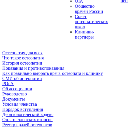
цен
OIA
Общество
врачей России
Совет
остеопатических
школ
Клиники-
партнеры
Остеопатия для всех
Что такое остеопатия
История остеопатии
Показания и противопоказания
Как правильно выбрать врача-остеопата и клинику
СМИ об остеопатии
РОсА
Об ассоциации
Руководство
Документы
Условия членства
Порядок вступления
Деонтологический кодекс
Оплата членских взносов
Реестр врачей остеопатов