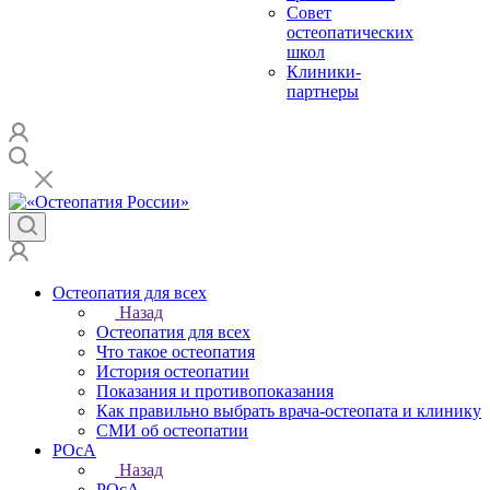
Совет
остеопатических
школ
Клиники-
партнеры
Остеопатия для всех
Назад
Остеопатия для всех
Что такое остеопатия
История остеопатии
Показания и противопоказания
Как правильно выбрать врача-остеопата и клинику
СМИ об остеопатии
РОсА
Назад
РОсА