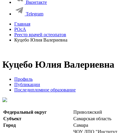
Вконтакте
Telegram
Главная
РОсА
Реестр врачей остеопатов
Куцебо Юлия Валериевна
Куцебо Юлия Валериевна
Профиль
Публикации
Последипломное образование
Федеральный округ
Приволжский
Субъект
Самарская область
Город
Самара
ЧОУ ДПО "Институт