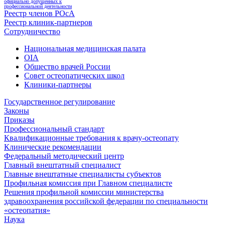
официально допущенных к
профессиональной деятельности
Реестр членов РОсА
Реестр клиник-партнеров
Сотрудничество
Национальная медицинская палата
OIA
Общество врачей России
Совет остеопатических школ
Клиники-партнеры
Государственное регулирование
Законы
Приказы
Профессиональный стандарт
Квалификационные требования к врачу-остеопату
Клинические рекомендации
Федеральный методический центр
Главный внештатный специалист
Главные внештатные специалисты субъектов
Профильная комиссия при Главном специалисте
Решения профильной комиссии министерства
здравоохранения российской федерации по специальности
«остеопатия»
Наука