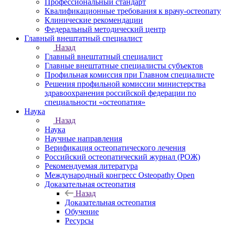
Профессиональный стандарт
Квалификационные требования к врачу-остеопату
Клинические рекомендации
Федеральный методический центр
Главный внештатный специалист
Назад
Главный внештатный специалист
Главные внештатные специалисты субъектов
Профильная комиссия при Главном специалисте
Решения профильной комиссии министерства
здравоохранения российской федерации по
специальности «остеопатия»
Наука
Назад
Наука
Научные направления
Верификация остеопатического лечения
Российский остеопатический журнал (РОЖ)
Рекомендуемая литература
Международный конгресс Osteopathy Open
Доказательная остеопатия
Назад
Доказательная остеопатия
Обучение
Ресурсы