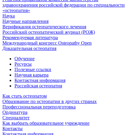
здравоохранения российской федерации по специальности
«остеопатия»
Наука
Научные направления
Верификация остеопатического лечения
Российский остеопатический журнал (РОЖ)
Рекомендуемая литература
Международный конгресс Osteopathy Open
Доказательная остеопатия
Обучение
Ресурсы
Полезные ссылки
Научная карьера
Контактная информация
Российская остеопатия
Как стать остеопатом
Образование по остеопатии в других странах
Профессиональная переподготовка
Ординатура
Специалитет
Как выбрать образовательное учреждение
Контакты
Контактная информация