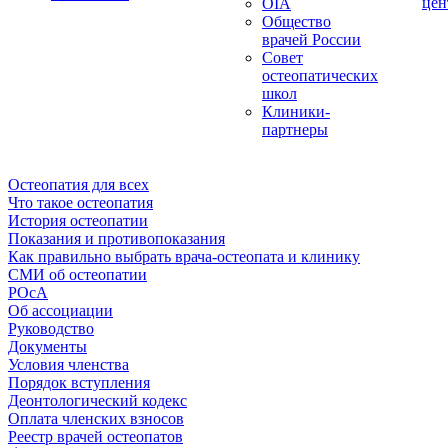
цен
OIA
Общество
врачей России
Совет
остеопатических
школ
Клиники-
партнеры
Остеопатия для всех
Что такое остеопатия
История остеопатии
Показания и противопоказания
Как правильно выбрать врача-остеопата и клинику
СМИ об остеопатии
РОсА
Об ассоциации
Руководство
Документы
Условия членства
Порядок вступления
Деонтологический кодекс
Оплата членских взносов
Реестр врачей остеопатов