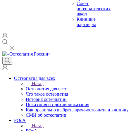
Совет
остеопатических
школ
Клиники-
партнеры
Остеопатия для всех
Назад
Остеопатия для всех
Что такое остеопатия
История остеопатии
Показания и противопоказания
Как правильно выбрать врача-остеопата и клинику
СМИ об остеопатии
РОсА
Назад
РОсА