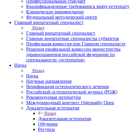
Профессиональный стандарт
Квалификационные требования к врачу-остеопату
Клинические рекомендации
Федеральный методический центр
Главный внештатный специалист
Назад
Главный внештатный специалист
Главные внештатные специалисты субъектов
Профильная комиссия при Главном специалисте
Решения профильной комиссии министерства
здравоохранения российской федерации по
специальности «остеопатия»
Наука
Назад
Наука
Научные направления
Верификация остеопатического лечения
Российский остеопатический журнал (РОЖ)
Рекомендуемая литература
Международный конгресс Osteopathy Open
Доказательная остеопатия
Назад
Доказательная остеопатия
Обучение
Ресурсы