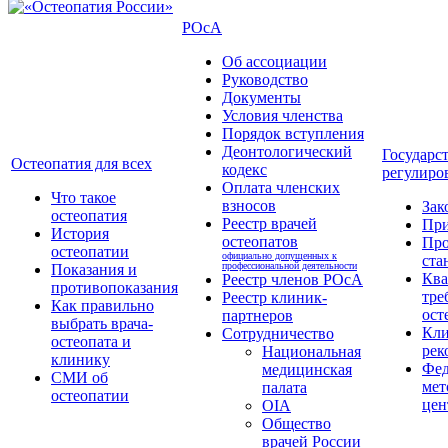
РОсА
Об ассоциации
Руководство
Документы
Условия членства
Порядок вступления
Деонтологический
Государс
Остеопатия для всех
кодекс
регулиро
Оплата членских
Что такое
взносов
Зак
остеопатия
Реестр врачей
Пр
История
остеопатов
Про
остеопатии
официально допущенных к
ста
профессиональной деятельности
Показания и
Кв
Реестр членов РОсА
противопоказания
тре
Реестр клиник-
Как правильно
ост
партнеров
выбрать врача-
Кли
Сотрудничество
остеопата и
рек
Национальная
клинику
Фед
медицинская
СМИ об
мет
палата
остеопатии
цен
OIA
Общество
врачей России