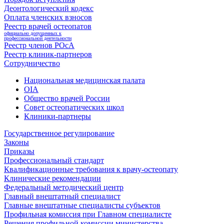
Деонтологический кодекс
Оплата членских взносов
Реестр врачей остеопатов
официально допущенных к
профессиональной деятельности
Реестр членов РОсА
Реестр клиник-партнеров
Сотрудничество
Национальная медицинская палата
OIA
Общество врачей России
Совет остеопатических школ
Клиники-партнеры
Государственное регулирование
Законы
Приказы
Профессиональный стандарт
Квалификационные требования к врачу-остеопату
Клинические рекомендации
Федеральный методический центр
Главный внештатный специалист
Главные внештатные специалисты субъектов
Профильная комиссия при Главном специалисте
Решения профильной комиссии министерства