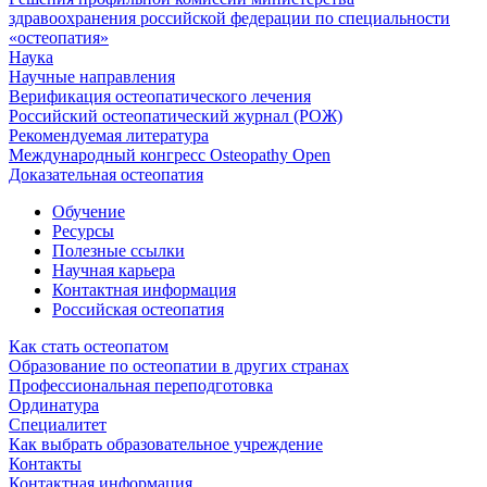
здравоохранения российской федерации по специальности
«остеопатия»
Наука
Научные направления
Верификация остеопатического лечения
Российский остеопатический журнал (РОЖ)
Рекомендуемая литература
Международный конгресс Osteopathy Open
Доказательная остеопатия
Обучение
Ресурсы
Полезные ссылки
Научная карьера
Контактная информация
Российская остеопатия
Как стать остеопатом
Образование по остеопатии в других странах
Профессиональная переподготовка
Ординатура
Специалитет
Как выбрать образовательное учреждение
Контакты
Контактная информация