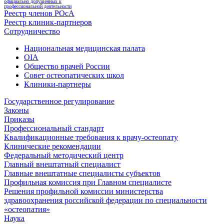
официально допущенных к
профессиональной деятельности
Реестр членов РОсА
Реестр клиник-партнеров
Сотрудничество
Национальная медицинская палата
OIA
Общество врачей России
Совет остеопатических школ
Клиники-партнеры
Государственное регулирование
Законы
Приказы
Профессиональный стандарт
Квалификационные требования к врачу-остеопату
Клинические рекомендации
Федеральный методический центр
Главный внештатный специалист
Главные внештатные специалисты субъектов
Профильная комиссия при Главном специалисте
Решения профильной комиссии министерства
здравоохранения российской федерации по специальности
«остеопатия»
Наука