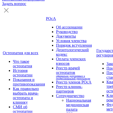
Задать вопрос
РОсА
Об ассоциации
Руководство
Документы
Условия членства
Порядок вступления
Деонтологический
Государс
Остеопатия для всех
кодекс
регулиро
Оплата членских
Что такое
взносов
Зак
остеопатия
Реестр врачей
Пр
История
остеопатов
Про
остеопатии
официально допущенных к
ста
профессиональной деятельности
Показания и
Кв
Реестр членов РОсА
противопоказания
тре
Реестр клиник-
Как правильно
ост
партнеров
выбрать врача-
Кли
Сотрудничество
остеопата и
рек
Национальная
клинику
Фед
медицинская
СМИ об
мет
палата
остеопатии