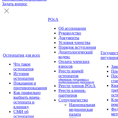
Задать вопрос
РОсА
Об ассоциации
Руководство
Документы
Условия членства
Порядок вступления
Деонтологический
Государс
Остеопатия для всех
кодекс
регулиро
Оплата членских
Что такое
взносов
Зак
остеопатия
Реестр врачей
Пр
История
остеопатов
Про
остеопатии
официально допущенных к
ста
профессиональной деятельности
Показания и
Кв
Реестр членов РОсА
противопоказания
тре
Реестр клиник-
Как правильно
ост
партнеров
выбрать врача-
Кли
Сотрудничество
остеопата и
рек
Национальная
клинику
Фед
медицинская
СМИ об
мет
палата
остеопатии