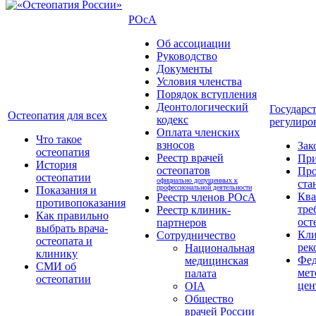
РОсА
Об ассоциации
Руководство
Документы
Условия членства
Порядок вступления
Деонтологический
Государс
Остеопатия для всех
кодекс
регулиро
Оплата членских
Что такое
взносов
Зак
остеопатия
Реестр врачей
Пр
История
остеопатов
Про
остеопатии
официально допущенных к
ста
профессиональной деятельности
Показания и
Кв
Реестр членов РОсА
противопоказания
тре
Реестр клиник-
Как правильно
ост
партнеров
выбрать врача-
Кли
Сотрудничество
остеопата и
рек
Национальная
клинику
Фед
медицинская
СМИ об
мет
палата
остеопатии
цен
OIA
Общество
врачей России