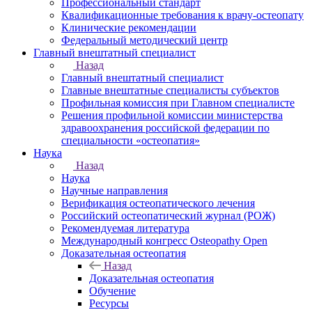
Профессиональный стандарт
Квалификационные требования к врачу-остеопату
Клинические рекомендации
Федеральный методический центр
Главный внештатный специалист
Назад
Главный внештатный специалист
Главные внештатные специалисты субъектов
Профильная комиссия при Главном специалисте
Решения профильной комиссии министерства
здравоохранения российской федерации по
специальности «остеопатия»
Наука
Назад
Наука
Научные направления
Верификация остеопатического лечения
Российский остеопатический журнал (РОЖ)
Рекомендуемая литература
Международный конгресс Osteopathy Open
Доказательная остеопатия
Назад
Доказательная остеопатия
Обучение
Ресурсы