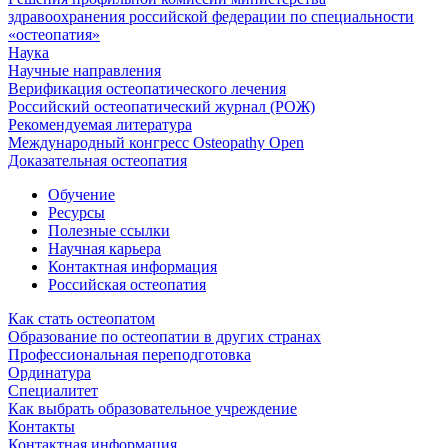
здравоохранения российской федерации по специальности
«остеопатия»
Наука
Научные направления
Верификация остеопатического лечения
Российский остеопатический журнал (РОЖ)
Рекомендуемая литература
Международный конгресс Osteopathy Open
Доказательная остеопатия
Обучение
Ресурсы
Полезные ссылки
Научная карьера
Контактная информация
Российская остеопатия
Как стать остеопатом
Образование по остеопатии в других странах
Профессиональная переподготовка
Ординатура
Специалитет
Как выбрать образовательное учреждение
Контакты
Контактная информация