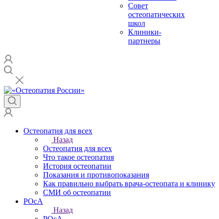
Совет
остеопатических
школ
Клиники-
партнеры
Остеопатия для всех
Назад
Остеопатия для всех
Что такое остеопатия
История остеопатии
Показания и противопоказания
Как правильно выбрать врача-остеопата и клинику
СМИ об остеопатии
РОсА
Назад
РОсА