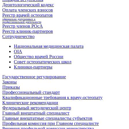
Деонтологический кодекс
Оплата членских взносов
Реестр врачей остеопатов
официально допущенных к
профессиональной деятельности
Реестр членов РОсА
Реестр клиник-партнеров
Сотрудничество
Национальная медицинская палата
OIA
Общество врачей России
Совет остеопатических школ
Клиники-партнеры
Государственное регулирование
Законы
Приказы
Профессиональный стандарт
Квалификационные требования к врачу-остеопату
Клинические рекомендации
Федеральный методический центр
Главный внештатный специалист
Главные внештатные специалисты субъектов
Профильная комиссия при Главном специалисте
Решения профильной комиссии министерства