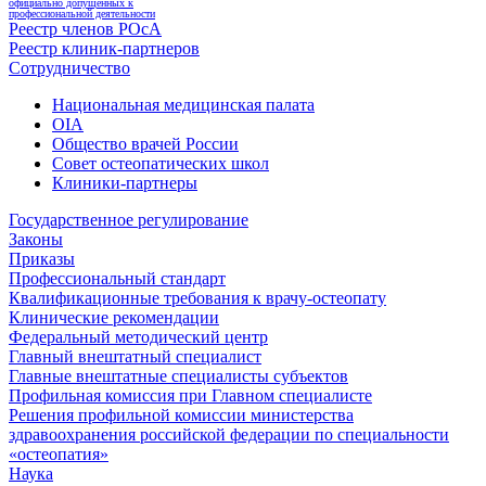
официально допущенных к
профессиональной деятельности
Реестр членов РОсА
Реестр клиник-партнеров
Сотрудничество
Национальная медицинская палата
OIA
Общество врачей России
Совет остеопатических школ
Клиники-партнеры
Государственное регулирование
Законы
Приказы
Профессиональный стандарт
Квалификационные требования к врачу-остеопату
Клинические рекомендации
Федеральный методический центр
Главный внештатный специалист
Главные внештатные специалисты субъектов
Профильная комиссия при Главном специалисте
Решения профильной комиссии министерства
здравоохранения российской федерации по специальности
«остеопатия»
Наука