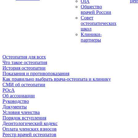
цен
OIA
Общество
врачей России
Совет
остеопатических
школ
Клиники-
партнеры
Остеопатия для всех
Что такое остеопатия
История остеопатии
Показания и противопоказания
Как правильно выбрать врача-остеопата и клинику
СМИ об остеопатии
РОсА
Об ассоциации
Руководство
Документы
Условия членства
Порядок вступления
Деонтологический кодекс
Оплата членских взносов
Реестр врачей остеопатов