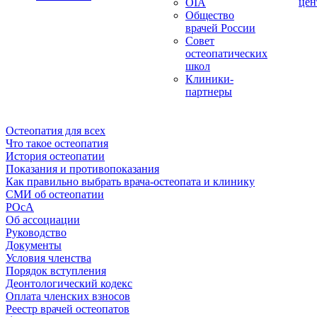
цен
OIA
Общество
врачей России
Совет
остеопатических
школ
Клиники-
партнеры
Остеопатия для всех
Что такое остеопатия
История остеопатии
Показания и противопоказания
Как правильно выбрать врача-остеопата и клинику
СМИ об остеопатии
РОсА
Об ассоциации
Руководство
Документы
Условия членства
Порядок вступления
Деонтологический кодекс
Оплата членских взносов
Реестр врачей остеопатов