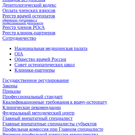
Деонтологический кодекс
Оплата членских взносов
Реестр врачей остеопатов
официально допущенных к
профессиональной деятельности
Реестр членов РОсА
Реестр клиник-партнеров
Сотрудничество
Национальная медицинская палата
OIA
Общество врачей России
Совет остеопатических школ
Клиники-партнеры
Государственное регулирование
Законы
Приказы
Профессиональный стандарт
Квалификационные требования к врачу-остеопату
Клинические рекомендации
Федеральный методический центр
Главный внештатный специалист
Главные внештатные специалисты субъектов
Профильная комиссия при Главном специалисте
Решения профильной комиссии министерства