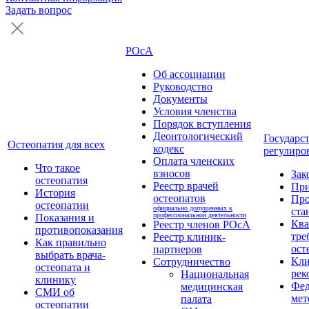
Задать вопрос
РОсА
Об ассоциации
Руководство
Документы
Условия членства
Порядок вступления
Деонтологический
Государс
Остеопатия для всех
кодекс
регулиро
Оплата членских
Что такое
взносов
Зак
остеопатия
Реестр врачей
Пр
История
остеопатов
Про
остеопатии
официально допущенных к
ста
профессиональной деятельности
Показания и
Кв
Реестр членов РОсА
противопоказания
тре
Реестр клиник-
Как правильно
ост
партнеров
выбрать врача-
Кли
Сотрудничество
остеопата и
рек
Национальная
клинику
Фед
медицинская
СМИ об
мет
палата
остеопатии