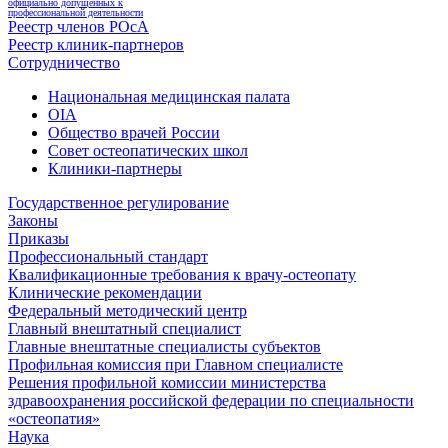
официально допущенных к
профессиональной деятельности
Реестр членов РОсА
Реестр клиник-партнеров
Сотрудничество
Национальная медицинская палата
OIA
Общество врачей России
Совет остеопатических школ
Клиники-партнеры
Государственное регулирование
Законы
Приказы
Профессиональный стандарт
Квалификационные требования к врачу-остеопату
Клинические рекомендации
Федеральный методический центр
Главный внештатный специалист
Главные внештатные специалисты субъектов
Профильная комиссия при Главном специалисте
Решения профильной комиссии министерства
здравоохранения российской федерации по специальности
«остеопатия»
Наука