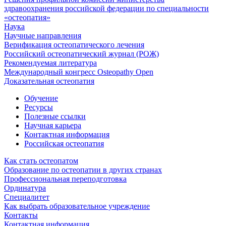
здравоохранения российской федерации по специальности
«остеопатия»
Наука
Научные направления
Верификация остеопатического лечения
Российский остеопатический журнал (РОЖ)
Рекомендуемая литература
Международный конгресс Osteopathy Open
Доказательная остеопатия
Обучение
Ресурсы
Полезные ссылки
Научная карьера
Контактная информация
Российская остеопатия
Как стать остеопатом
Образование по остеопатии в других странах
Профессиональная переподготовка
Ординатура
Специалитет
Как выбрать образовательное учреждение
Контакты
Контактная информация