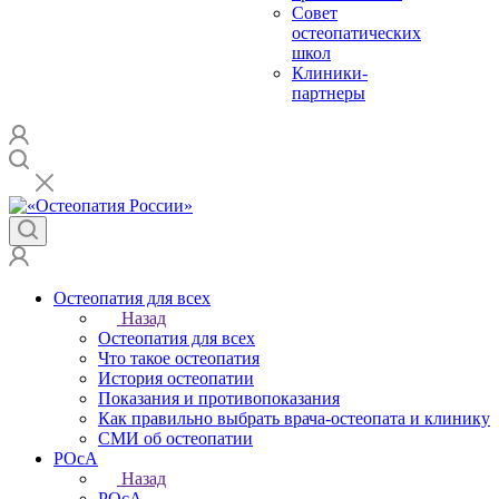
Совет
остеопатических
школ
Клиники-
партнеры
Остеопатия для всех
Назад
Остеопатия для всех
Что такое остеопатия
История остеопатии
Показания и противопоказания
Как правильно выбрать врача-остеопата и клинику
СМИ об остеопатии
РОсА
Назад
РОсА