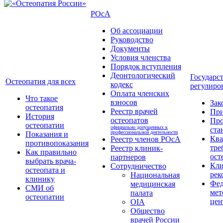
РОсА
Об ассоциации
Руководство
Документы
Условия членства
Порядок вступления
Деонтологический
Государс
Остеопатия для всех
кодекс
регулиро
Оплата членских
Что такое
взносов
Зак
остеопатия
Реестр врачей
Пр
История
остеопатов
Про
остеопатии
официально допущенных к
ста
профессиональной деятельности
Показания и
Кв
Реестр членов РОсА
противопоказания
тре
Реестр клиник-
Как правильно
ост
партнеров
выбрать врача-
Кли
Сотрудничество
остеопата и
рек
Национальная
клинику
Фед
медицинская
СМИ об
мет
палата
остеопатии
цен
OIA
Общество
врачей России