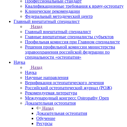
Профессиональный стандарт
Квалификационные требования к врачу-остеопату
Клинические рекомендации
Федеральный методический центр
Главный внештатный специалист
Назад
Главный внештатный специалист
Главные внештатные специалисты субъектов
Профильная комиссия при Главном специалисте
Решения профильной комиссии министерства
здравоохранения российской федерации по
специальности «остеопатия»
Наука
Назад
Наука
Научные направления
Верификация остеопатического лечения
Российский остеопатический журнал (РОЖ)
Рекомендуемая литература
Международный конгресс Osteopathy Open
Доказательная остеопатия
Назад
Доказательная остеопатия
Обучение
Ресурсы