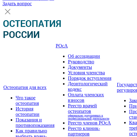
Задать вопрос
РОсА
Об ассоциации
Руководство
Документы
Условия членства
Порядок вступления
Деонтологический
Государс
Остеопатия для всех
кодекс
регулиро
Оплата членских
Что такое
взносов
Зак
остеопатия
Реестр врачей
Пр
История
остеопатов
Про
остеопатии
официально допущенных к
ста
профессиональной деятельности
Показания и
Кв
Реестр членов РОсА
противопоказания
тре
Реестр клиник-
Как правильно
ост
партнеров
выбрать врача-