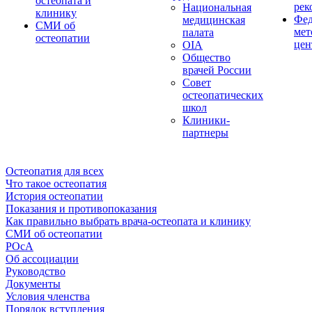
остеопата и
рек
Национальная
клинику
Фед
медицинская
СМИ об
мет
палата
остеопатии
цен
OIA
Общество
врачей России
Совет
остеопатических
школ
Клиники-
партнеры
Остеопатия для всех
Что такое остеопатия
История остеопатии
Показания и противопоказания
Как правильно выбрать врача-остеопата и клинику
СМИ об остеопатии
РОсА
Об ассоциации
Руководство
Документы
Условия членства
Порядок вступления