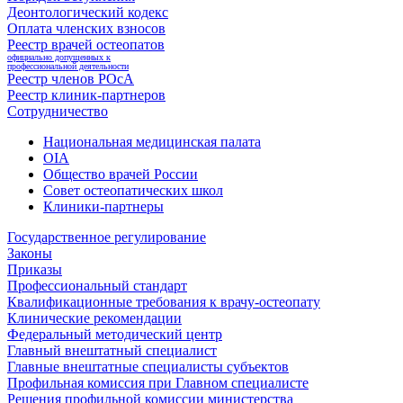
Деонтологический кодекс
Оплата членских взносов
Реестр врачей остеопатов
официально допущенных к
профессиональной деятельности
Реестр членов РОсА
Реестр клиник-партнеров
Сотрудничество
Национальная медицинская палата
OIA
Общество врачей России
Совет остеопатических школ
Клиники-партнеры
Государственное регулирование
Законы
Приказы
Профессиональный стандарт
Квалификационные требования к врачу-остеопату
Клинические рекомендации
Федеральный методический центр
Главный внештатный специалист
Главные внештатные специалисты субъектов
Профильная комиссия при Главном специалисте
Решения профильной комиссии министерства