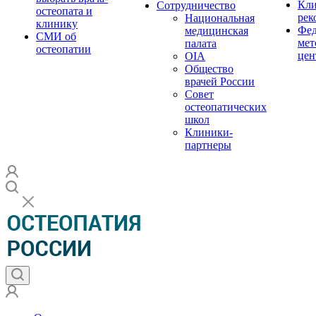
Кли
Сотрудничество
остеопата и
рек
Национальная
клинику
Фед
медицинская
СМИ об
мет
палата
остеопатии
цен
OIA
Общество
врачей России
Совет
остеопатических
школ
Клиники-
партнеры