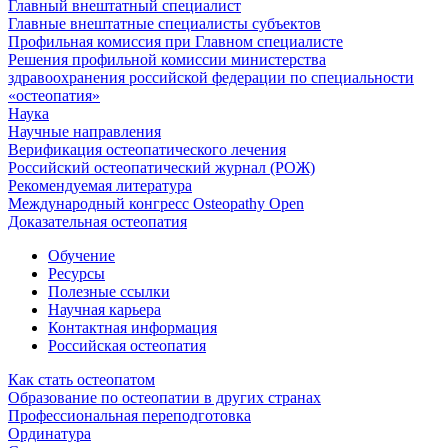
Главный внештатный специалист
Главные внештатные специалисты субъектов
Профильная комиссия при Главном специалисте
Решения профильной комиссии министерства
здравоохранения российской федерации по специальности
«остеопатия»
Наука
Научные направления
Верификация остеопатического лечения
Российский остеопатический журнал (РОЖ)
Рекомендуемая литература
Международный конгресс Osteopathy Open
Доказательная остеопатия
Обучение
Ресурсы
Полезные ссылки
Научная карьера
Контактная информация
Российская остеопатия
Как стать остеопатом
Образование по остеопатии в других странах
Профессиональная переподготовка
Ординатура