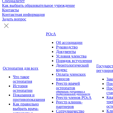
Специалитет
Как выбрать образовательное учреждение
Контакты
Контактная информация
Задать вопрос
РОсА
Об ассоциации
Руководство
Документы
Условия членства
Порядок вступления
Деонтологический
Государс
Остеопатия для всех
кодекс
регулиро
Оплата членских
Что такое
взносов
Зак
остеопатия
Реестр врачей
Пр
История
остеопатов
Про
остеопатии
официально допущенных к
ста
профессиональной деятельности
Показания и
Кв
Реестр членов РОсА
противопоказания
тре
Реестр клиник-
Как правильно
ост
партнеров
выбрать врача-
Кли
Сотрудничество