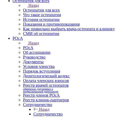
Остеопатия для всех
Назад
Остеопатия для всех
Что такое остеопатия
История остеопатии
Показания и противопоказания
Как правильно выбрать врача-остеопата и клинику
СМИ об остеопатии
РОсА
Назад
РОсА
Об ассоциации
Руководство
Документы
Условия членства
Порядок вступления
Деонтологический кодекс
Оплата членских взносов
Реестр врачей остеопатов
официально допущенных к
профессиональной деятельности
Реестр членов РОсА
Реестр клиник-партнеров
Сотрудничество
Назад
Сотрудничество