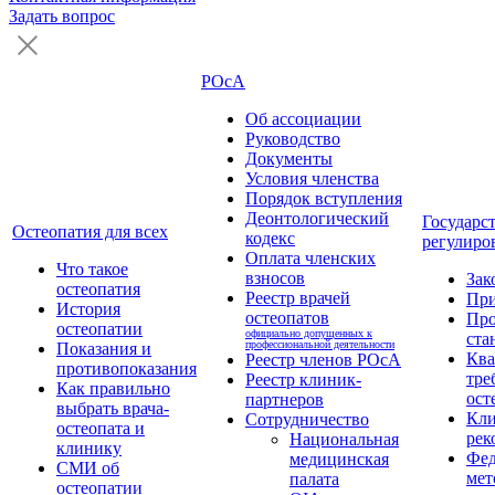
Задать вопрос
РОсА
Об ассоциации
Руководство
Документы
Условия членства
Порядок вступления
Деонтологический
Государс
Остеопатия для всех
кодекс
регулиро
Оплата членских
Что такое
взносов
Зак
остеопатия
Реестр врачей
Пр
История
остеопатов
Про
остеопатии
официально допущенных к
ста
профессиональной деятельности
Показания и
Кв
Реестр членов РОсА
противопоказания
тре
Реестр клиник-
Как правильно
ост
партнеров
выбрать врача-
Кли
Сотрудничество
остеопата и
рек
Национальная
клинику
Фед
медицинская
СМИ об
мет
палата
остеопатии