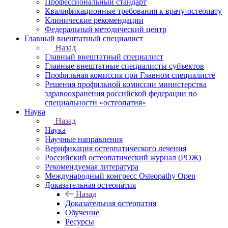
Профессиональный стандарт
Квалификационные требования к врачу-остеопату
Клинические рекомендации
Федеральный методический центр
Главный внештатный специалист
Назад
Главный внештатный специалист
Главные внештатные специалисты субъектов
Профильная комиссия при Главном специалисте
Решения профильной комиссии министерства
здравоохранения российской федерации по
специальности «остеопатия»
Наука
Назад
Наука
Научные направления
Верификация остеопатического лечения
Российский остеопатический журнал (РОЖ)
Рекомендуемая литература
Международный конгресс Osteopathy Open
Доказательная остеопатия
Назад
Доказательная остеопатия
Обучение
Ресурсы