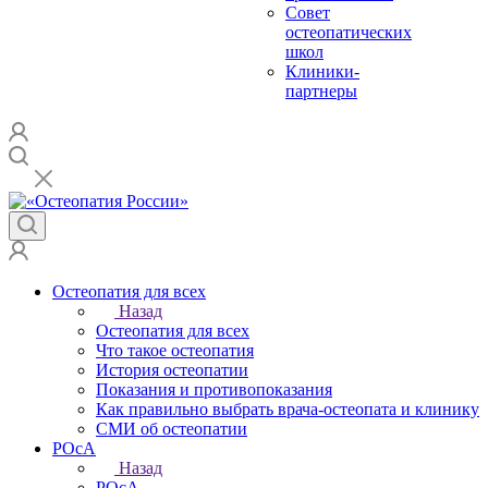
Совет
остеопатических
школ
Клиники-
партнеры
Остеопатия для всех
Назад
Остеопатия для всех
Что такое остеопатия
История остеопатии
Показания и противопоказания
Как правильно выбрать врача-остеопата и клинику
СМИ об остеопатии
РОсА
Назад
РОсА