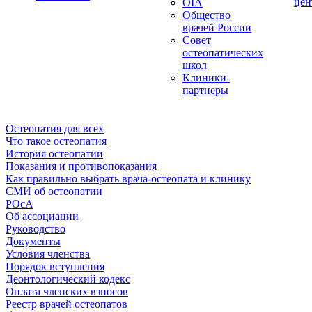
цен
OIA
Общество
врачей России
Совет
остеопатических
школ
Клиники-
партнеры
Остеопатия для всех
Что такое остеопатия
История остеопатии
Показания и противопоказания
Как правильно выбрать врача-остеопата и клинику
СМИ об остеопатии
РОсА
Об ассоциации
Руководство
Документы
Условия членства
Порядок вступления
Деонтологический кодекс
Оплата членских взносов
Реестр врачей остеопатов