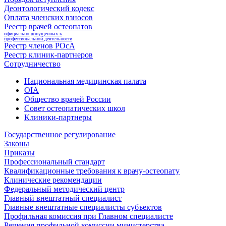
Деонтологический кодекс
Оплата членских взносов
Реестр врачей остеопатов
официально допущенных к
профессиональной деятельности
Реестр членов РОсА
Реестр клиник-партнеров
Сотрудничество
Национальная медицинская палата
OIA
Общество врачей России
Совет остеопатических школ
Клиники-партнеры
Государственное регулирование
Законы
Приказы
Профессиональный стандарт
Квалификационные требования к врачу-остеопату
Клинические рекомендации
Федеральный методический центр
Главный внештатный специалист
Главные внештатные специалисты субъектов
Профильная комиссия при Главном специалисте
Решения профильной комиссии министерства