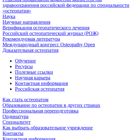
здравоохранения российской федерации по специальности
«остеопатия»
Наука
Научные направления
Верификация остеопатического лечения
Российский остеопатический журнал (РОЖ)
Рекомендуемая литература
Международный конгресс Osteopathy Open
Доказательная остеопатия
Обучение
Ресурсы
Полезные ссылки
Научная карьера
Контактная информация
Российская остеопатия
Как стать остеопатом
Образование по остеопатии в других странах
Профессиональная переподготовка
Ординатура
Специалитет
Как выбрать образовательное учреждение
Контакты
Контактная информация