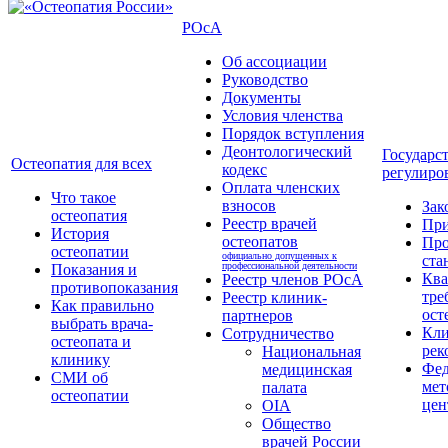
РОсА
Об ассоциации
Руководство
Документы
Условия членства
Порядок вступления
Деонтологический
Государс
Остеопатия для всех
кодекс
регулиро
Оплата членских
Что такое
взносов
Зак
остеопатия
Реестр врачей
Пр
История
остеопатов
Про
остеопатии
официально допущенных к
ста
профессиональной деятельности
Показания и
Кв
Реестр членов РОсА
противопоказания
тре
Реестр клиник-
Как правильно
ост
партнеров
выбрать врача-
Кли
Сотрудничество
остеопата и
рек
Национальная
клинику
Фед
медицинская
СМИ об
мет
палата
остеопатии
цен
OIA
Общество
врачей России