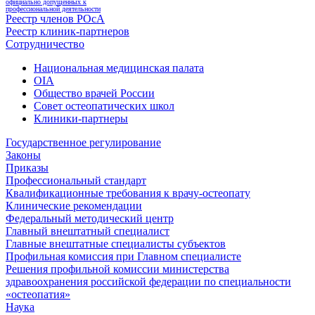
официально допущенных к
профессиональной деятельности
Реестр членов РОсА
Реестр клиник-партнеров
Сотрудничество
Национальная медицинская палата
OIA
Общество врачей России
Совет остеопатических школ
Клиники-партнеры
Государственное регулирование
Законы
Приказы
Профессиональный стандарт
Квалификационные требования к врачу-остеопату
Клинические рекомендации
Федеральный методический центр
Главный внештатный специалист
Главные внештатные специалисты субъектов
Профильная комиссия при Главном специалисте
Решения профильной комиссии министерства
здравоохранения российской федерации по специальности
«остеопатия»
Наука