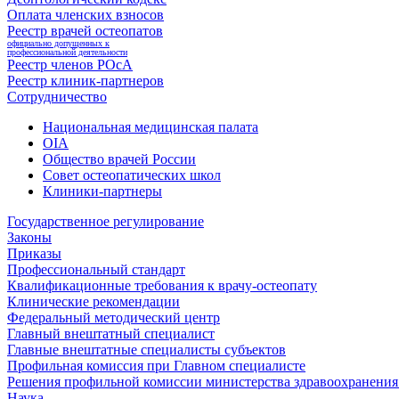
Оплата членских взносов
Реестр врачей остеопатов
официально допущенных к
профессиональной деятельности
Реестр членов РОсА
Реестр клиник-партнеров
Сотрудничество
Национальная медицинская палата
OIA
Общество врачей России
Совет остеопатических школ
Клиники-партнеры
Государственное регулирование
Законы
Приказы
Профессиональный стандарт
Квалификационные требования к врачу-остеопату
Клинические рекомендации
Федеральный методический центр
Главный внештатный специалист
Главные внештатные специалисты субъектов
Профильная комиссия при Главном специалисте
Решения профильной комиссии министерства здравоохранения 
Наука