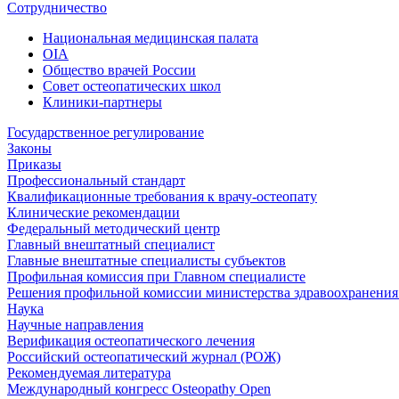
Сотрудничество
Национальная медицинская палата
OIA
Общество врачей России
Совет остеопатических школ
Клиники-партнеры
Государственное регулирование
Законы
Приказы
Профессиональный стандарт
Квалификационные требования к врачу-остеопату
Клинические рекомендации
Федеральный методический центр
Главный внештатный специалист
Главные внештатные специалисты субъектов
Профильная комиссия при Главном специалисте
Решения профильной комиссии министерства здравоохранения 
Наука
Научные направления
Верификация остеопатического лечения
Российский остеопатический журнал (РОЖ)
Рекомендуемая литература
Международный конгресс Osteopathy Open