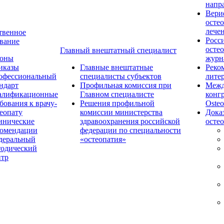
напр
Вери
осте
лече
твенное
Росс
вание
осте
Главный внештатный специалист
коны
журн
иказы
Главные внештатные
Реко
офессиональный
специалисты субъектов
лите
ндарт
Профильная комиссия при
Межд
алификационные
Главном специалисте
конг
бования к врачу-
Решения профильной
Osteo
еопату
комиссии министерства
Дока
инические
здравоохранения российской
осте
комендации
федерации по специальности
деральный
«остеопатия»
тодический
нтр