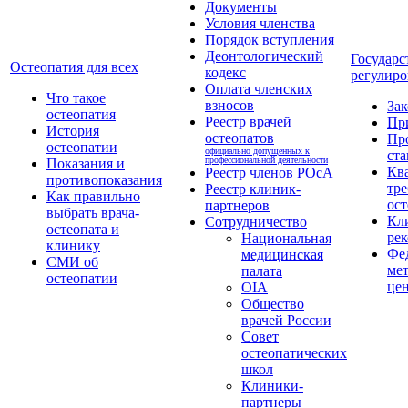
Документы
Условия членства
Порядок вступления
Деонтологический
Государс
Остеопатия для всех
кодекс
регулиро
Оплата членских
Что такое
взносов
За
остеопатия
Реестр врачей
Пр
История
остеопатов
Пр
остеопатии
официально допущенных к
ста
профессиональной деятельности
Показания и
Кв
Реестр членов РОсА
противопоказания
тре
Реестр клиник-
Как правильно
ост
партнеров
выбрать врача-
Кл
Сотрудничество
остеопата и
ре
Национальная
клинику
Фе
медицинская
СМИ об
ме
палата
остеопатии
це
OIA
Общество
врачей России
Совет
остеопатических
школ
Клиники-
партнеры