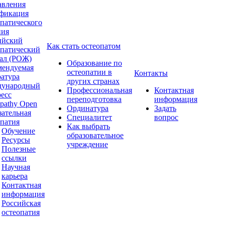
авления
фикация
опатического
ния
ийский
Как стать остеопатом
опатический
ал (РОЖ)
Образование по
мендуемая
остеопатии в
Контакты
ратура
других странах
ународный
Профессиональная
Контактная
ресс
переподготовка
информация
pathy Open
Ординатура
Задать
зательная
Специалитет
вопрос
опатия
Как выбрать
Обучение
образовательное
Ресурсы
учреждение
Полезные
ссылки
Научная
карьера
Контактная
информация
Российская
остеопатия