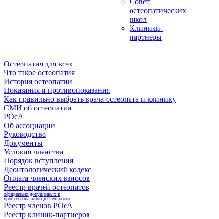
Совет
остеопатических
школ
Клиники-
партнеры
Остеопатия для всех
Что такое остеопатия
История остеопатии
Показания и противопоказания
Как правильно выбрать врача-остеопата и клинику
СМИ об остеопатии
РОсА
Об ассоциации
Руководство
Документы
Условия членства
Порядок вступления
Деонтологический кодекс
Оплата членских взносов
Реестр врачей остеопатов
официально допущенных к
профессиональной деятельности
Реестр членов РОсА
Реестр клиник-партнеров