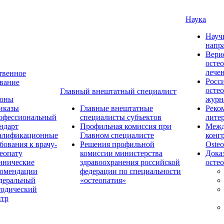
Наука
Науч
напр
Вери
осте
лече
твенное
Росс
вание
осте
Главный внештатный специалист
коны
журн
иказы
Главные внештатные
Реко
офессиональный
специалисты субъектов
лите
ндарт
Профильная комиссия при
Межд
алификационные
Главном специалисте
конг
бования к врачу-
Решения профильной
Osteo
еопату
комиссии министерства
Дока
инические
здравоохранения российской
осте
комендации
федерации по специальности
деральный
«остеопатия»
тодический
нтр