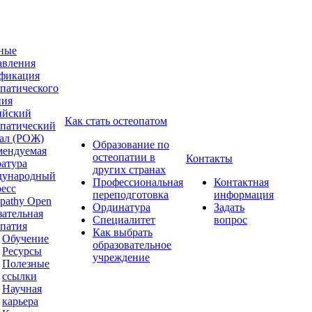
ные
авления
фикация
опатического
ния
ийский
Как стать остеопатом
опатический
ал (РОЖ)
Образование по
мендуемая
остеопатии в
Контакты
ратура
других странах
ународный
Профессиональная
Контактная
ресс
переподготовка
информация
pathy Open
Ординатура
Задать
зательная
Специалитет
вопрос
опатия
Как выбрать
Обучение
образовательное
Ресурсы
учреждение
Полезные
ссылки
Научная
карьера