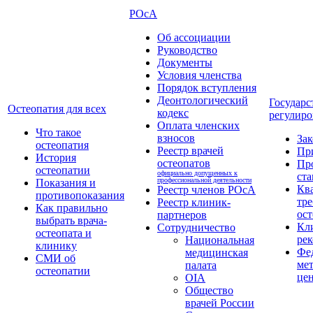
РОсА
Об ассоциации
Руководство
Документы
Условия членства
Порядок вступления
Деонтологический
Государс
Остеопатия для всех
кодекс
регулиро
Оплата членских
Что такое
взносов
За
остеопатия
Реестр врачей
Пр
История
остеопатов
Пр
остеопатии
официально допущенных к
ста
профессиональной деятельности
Показания и
Кв
Реестр членов РОсА
противопоказания
тре
Реестр клиник-
Как правильно
ост
партнеров
выбрать врача-
Кл
Сотрудничество
остеопата и
ре
Национальная
клинику
Фе
медицинская
СМИ об
ме
палата
остеопатии
це
OIA
Общество
врачей России