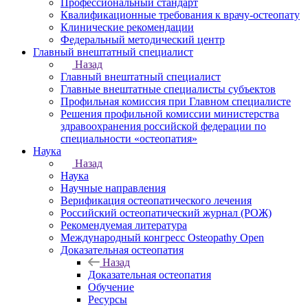
Профессиональный стандарт
Квалификационные требования к врачу-остеопату
Клинические рекомендации
Федеральный методический центр
Главный внештатный специалист
Назад
Главный внештатный специалист
Главные внештатные специалисты субъектов
Профильная комиссия при Главном специалисте
Решения профильной комиссии министерства
здравоохранения российской федерации по
специальности «остеопатия»
Наука
Назад
Наука
Научные направления
Верификация остеопатического лечения
Российский остеопатический журнал (РОЖ)
Рекомендуемая литература
Международный конгресс Osteopathy Open
Доказательная остеопатия
Назад
Доказательная остеопатия
Обучение
Ресурсы