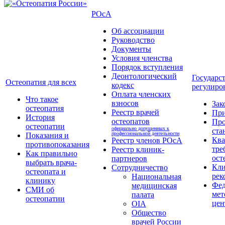
РОсА
Об ассоциации
Руководство
Документы
Условия членства
Порядок вступления
Деонтологический
Государс
Остеопатия для всех
кодекс
регулиро
Оплата членских
Что такое
взносов
Зак
остеопатия
Реестр врачей
Пр
История
остеопатов
Про
остеопатии
официально допущенных к
ста
профессиональной деятельности
Показания и
Кв
Реестр членов РОсА
противопоказания
тре
Реестр клиник-
Как правильно
ост
партнеров
выбрать врача-
Кли
Сотрудничество
остеопата и
рек
Национальная
клинику
Фед
медицинская
СМИ об
мет
палата
остеопатии
цен
OIA
Общество
врачей России