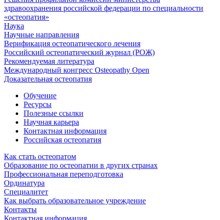
здравоохранения российской федерации по специальности
«остеопатия»
Наука
Научные направления
Верификация остеопатического лечения
Российский остеопатический журнал (РОЖ)
Рекомендуемая литература
Международный конгресс Osteopathy Open
Доказательная остеопатия
Обучение
Ресурсы
Полезные ссылки
Научная карьера
Контактная информация
Российская остеопатия
Как стать остеопатом
Образование по остеопатии в других странах
Профессиональная переподготовка
Ординатура
Специалитет
Как выбрать образовательное учреждение
Контакты
Контактная информация