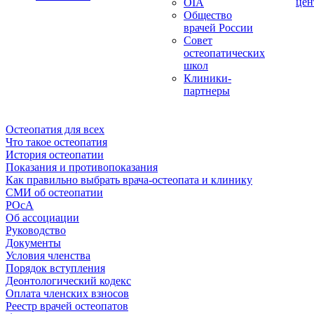
цен
OIA
Общество
врачей России
Совет
остеопатических
школ
Клиники-
партнеры
Остеопатия для всех
Что такое остеопатия
История остеопатии
Показания и противопоказания
Как правильно выбрать врача-остеопата и клинику
СМИ об остеопатии
РОсА
Об ассоциации
Руководство
Документы
Условия членства
Порядок вступления
Деонтологический кодекс
Оплата членских взносов
Реестр врачей остеопатов