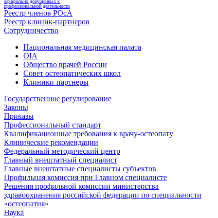
официально допущенных к
профессиональной деятельности
Реестр членов РОсА
Реестр клиник-партнеров
Сотрудничество
Национальная медицинская палата
OIA
Общество врачей России
Совет остеопатических школ
Клиники-партнеры
Государственное регулирование
Законы
Приказы
Профессиональный стандарт
Квалификационные требования к врачу-остеопату
Клинические рекомендации
Федеральный методический центр
Главный внештатный специалист
Главные внештатные специалисты субъектов
Профильная комиссия при Главном специалисте
Решения профильной комиссии министерства
здравоохранения российской федерации по специальности
«остеопатия»
Наука