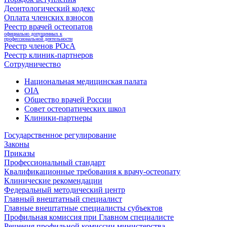
Деонтологический кодекс
Оплата членских взносов
Реестр врачей остеопатов
официально допущенных к
профессиональной деятельности
Реестр членов РОсА
Реестр клиник-партнеров
Сотрудничество
Национальная медицинская палата
OIA
Общество врачей России
Совет остеопатических школ
Клиники-партнеры
Государственное регулирование
Законы
Приказы
Профессиональный стандарт
Квалификационные требования к врачу-остеопату
Клинические рекомендации
Федеральный методический центр
Главный внештатный специалист
Главные внештатные специалисты субъектов
Профильная комиссия при Главном специалисте
Решения профильной комиссии министерства