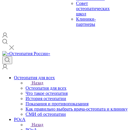
Совет
остеопатических
школ
Клиники-
партнеры
Остеопатия для всех
Назад
Остеопатия для всех
Что такое остеопатия
История остеопатии
Показания и противопоказания
Как правильно выбрать врача-остеопата и клинику
СМИ об остеопатии
РОсА
Назад
РОсА