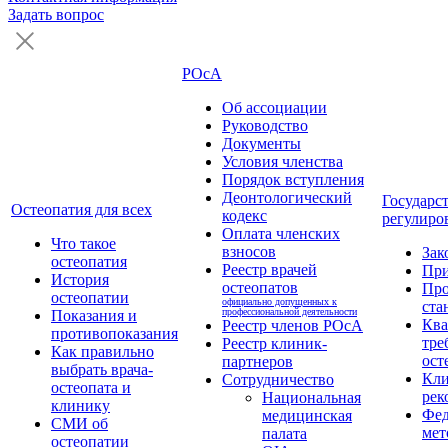
Задать вопрос
РОсА
Об ассоциации
Руководство
Документы
Условия членства
Порядок вступления
Деонтологический
Государс
Остеопатия для всех
кодекс
регулиро
Оплата членских
Что такое
взносов
Зак
остеопатия
Реестр врачей
Пр
История
остеопатов
Про
остеопатии
официально допущенных к
ста
профессиональной деятельности
Показания и
Кв
Реестр членов РОсА
противопоказания
тре
Реестр клиник-
Как правильно
ост
партнеров
выбрать врача-
Кли
Сотрудничество
остеопата и
рек
Национальная
клинику
Фед
медицинская
СМИ об
мет
палата
остеопатии