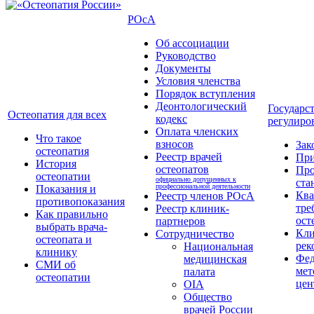
РОсА
Об ассоциации
Руководство
Документы
Условия членства
Порядок вступления
Деонтологический
Государс
Остеопатия для всех
кодекс
регулиро
Оплата членских
Что такое
взносов
Зак
остеопатия
Реестр врачей
Пр
История
остеопатов
Про
остеопатии
официально допущенных к
ста
профессиональной деятельности
Показания и
Кв
Реестр членов РОсА
противопоказания
тре
Реестр клиник-
Как правильно
ост
партнеров
выбрать врача-
Кли
Сотрудничество
остеопата и
рек
Национальная
клинику
Фед
медицинская
СМИ об
мет
палата
остеопатии
цен
OIA
Общество
врачей России