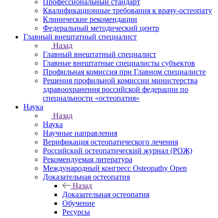
Профессиональный стандарт
Квалификационные требования к врачу-остеопату
Клинические рекомендации
Федеральный методический центр
Главный внештатный специалист
Назад
Главный внештатный специалист
Главные внештатные специалисты субъектов
Профильная комиссия при Главном специалисте
Решения профильной комиссии министерства
здравоохранения российской федерации по
специальности «остеопатия»
Наука
Назад
Наука
Научные направления
Верификация остеопатического лечения
Российский остеопатический журнал (РОЖ)
Рекомендуемая литература
Международный конгресс Osteopathy Open
Доказательная остеопатия
Назад
Доказательная остеопатия
Обучение
Ресурсы