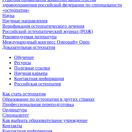
здравоохранения российской федерации по специальности
«остеопатия»
Наука
Научные направления
Верификация остеопатического лечения
Российский остеопатический журнал (РОЖ)
Рекомендуемая литература
Международный конгресс Osteopathy Open
Доказательная остеопатия
Обучение
Ресурсы
Полезные ссылки
Научная карьера
Контактная информация
Российская остеопатия
Как стать остеопатом
Образование по остеопатии в других странах
Профессиональная переподготовка
Ординатура
Специалитет
Как выбрать образовательное учреждение
Контакты
Контактная информация