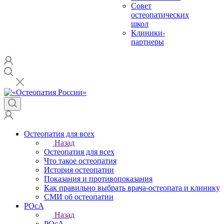
Совет
остеопатических
школ
Клиники-
партнеры
Остеопатия для всех
Назад
Остеопатия для всех
Что такое остеопатия
История остеопатии
Показания и противопоказания
Как правильно выбрать врача-остеопата и клинику
СМИ об остеопатии
РОсА
Назад
РОсА