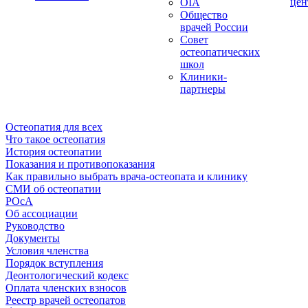
цен
OIA
Общество
врачей России
Совет
остеопатических
школ
Клиники-
партнеры
Остеопатия для всех
Что такое остеопатия
История остеопатии
Показания и противопоказания
Как правильно выбрать врача-остеопата и клинику
СМИ об остеопатии
РОсА
Об ассоциации
Руководство
Документы
Условия членства
Порядок вступления
Деонтологический кодекс
Оплата членских взносов
Реестр врачей остеопатов