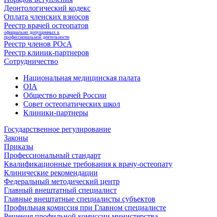
Деонтологический кодекс
Оплата членских взносов
Реестр врачей остеопатов
официально допущенных к
профессиональной деятельности
Реестр членов РОсА
Реестр клиник-партнеров
Сотрудничество
Национальная медицинская палата
OIA
Общество врачей России
Совет остеопатических школ
Клиники-партнеры
Государственное регулирование
Законы
Приказы
Профессиональный стандарт
Квалификационные требования к врачу-остеопату
Клинические рекомендации
Федеральный методический центр
Главный внештатный специалист
Главные внештатные специалисты субъектов
Профильная комиссия при Главном специалисте
Решения профильной комиссии министерства