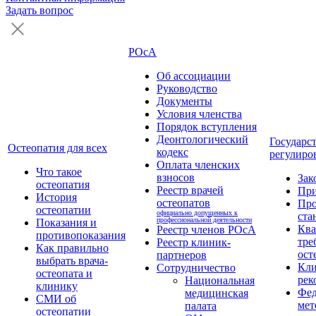
Задать вопрос
РОсА
Об ассоциации
Руководство
Документы
Условия членства
Порядок вступления
Деонтологический
Государс
Остеопатия для всех
кодекс
регулиро
Оплата членских
Что такое
взносов
Зак
остеопатия
Реестр врачей
Пр
История
остеопатов
Про
остеопатии
официально допущенных к
ста
профессиональной деятельности
Показания и
Кв
Реестр членов РОсА
противопоказания
тре
Реестр клиник-
Как правильно
ост
партнеров
выбрать врача-
Кли
Сотрудничество
остеопата и
рек
Национальная
клинику
Фед
медицинская
СМИ об
мет
палата
остеопатии