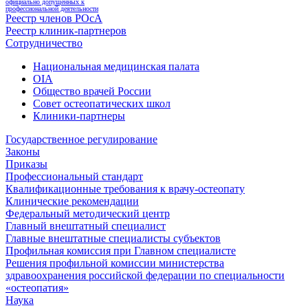
официально допущенных к
профессиональной деятельности
Реестр членов РОсА
Реестр клиник-партнеров
Сотрудничество
Национальная медицинская палата
OIA
Общество врачей России
Совет остеопатических школ
Клиники-партнеры
Государственное регулирование
Законы
Приказы
Профессиональный стандарт
Квалификационные требования к врачу-остеопату
Клинические рекомендации
Федеральный методический центр
Главный внештатный специалист
Главные внештатные специалисты субъектов
Профильная комиссия при Главном специалисте
Решения профильной комиссии министерства
здравоохранения российской федерации по специальности
«остеопатия»
Наука