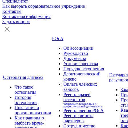
Специалитет
Как выбрать образовательное учреждение
Контакты
Контактная информация
Задать вопрос
РОсА
Об ассоциации
Руководство
Документы
Условия членства
Порядок вступления
Деонтологический
Государс
Остеопатия для всех
кодекс
регулиро
Оплата членских
Что такое
взносов
Зак
остеопатия
Реестр врачей
Пр
История
остеопатов
Про
остеопатии
официально допущенных к
ста
профессиональной деятельности
Показания и
Кв
Реестр членов РОсА
противопоказания
тре
Реестр клиник-
Как правильно
ост
партнеров
выбрать врача-
Кли
Сотрудничество