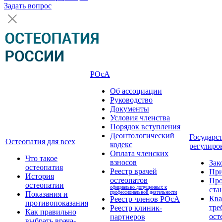
Задать вопрос
РОсА
Об ассоциации
Руководство
Документы
Условия членства
Порядок вступления
Деонтологический
Государс
Остеопатия для всех
кодекс
регулиро
Оплата членских
Что такое
взносов
Зак
остеопатия
Реестр врачей
Пр
История
остеопатов
Про
остеопатии
официально допущенных к
ста
профессиональной деятельности
Показания и
Кв
Реестр членов РОсА
противопоказания
тре
Реестр клиник-
Как правильно
ост
партнеров
выбрать врача-