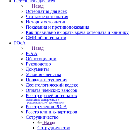
Остеопатия для всех
Назад
Остеопатия для всех
Что такое остеопатия
История остеопатии
Показания и противопоказания
Как правильно выбрать врача-остеопата и клинику
СМИ об остеопатии
РОсА
Назад
РОсА
Об ассоциации
Руководство
Документы
Условия членства
Порядок вступления
Деонтологический кодекс
Оплата членских взносов
Реестр врачей остеопатов
официально допущенных к
профессиональной деятельности
Реестр членов РОсА
Реестр клиник-партнеров
Сотрудничество
Назад
Сотрудничество