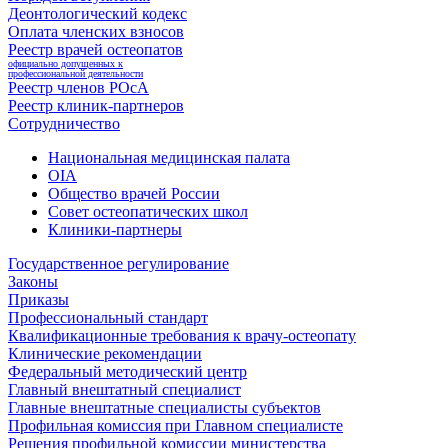
Деонтологический кодекс
Оплата членских взносов
Реестр врачей остеопатов
официально допущенных к
профессиональной деятельности
Реестр членов РОсА
Реестр клиник-партнеров
Сотрудничество
Национальная медицинская палата
OIA
Общество врачей России
Совет остеопатических школ
Клиники-партнеры
Государственное регулирование
Законы
Приказы
Профессиональный стандарт
Квалификационные требования к врачу-остеопату
Клинические рекомендации
Федеральный методический центр
Главный внештатный специалист
Главные внештатные специалисты субъектов
Профильная комиссия при Главном специалисте
Решения профильной комиссии министерства