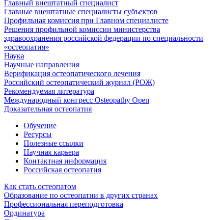
Главный внештатный специалист
Главные внештатные специалисты субъектов
Профильная комиссия при Главном специалисте
Решения профильной комиссии министерства
здравоохранения российской федерации по специальности
«остеопатия»
Наука
Научные направления
Верификация остеопатического лечения
Российский остеопатический журнал (РОЖ)
Рекомендуемая литература
Международный конгресс Osteopathy Open
Доказательная остеопатия
Обучение
Ресурсы
Полезные ссылки
Научная карьера
Контактная информация
Российская остеопатия
Как стать остеопатом
Образование по остеопатии в других странах
Профессиональная переподготовка
Ординатура