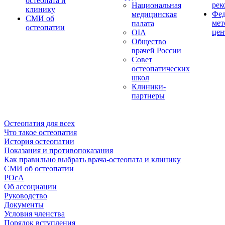
остеопата и
рек
Национальная
клинику
Фед
медицинская
СМИ об
мет
палата
остеопатии
цен
OIA
Общество
врачей России
Совет
остеопатических
школ
Клиники-
партнеры
Остеопатия для всех
Что такое остеопатия
История остеопатии
Показания и противопоказания
Как правильно выбрать врача-остеопата и клинику
СМИ об остеопатии
РОсА
Об ассоциации
Руководство
Документы
Условия членства
Порядок вступления