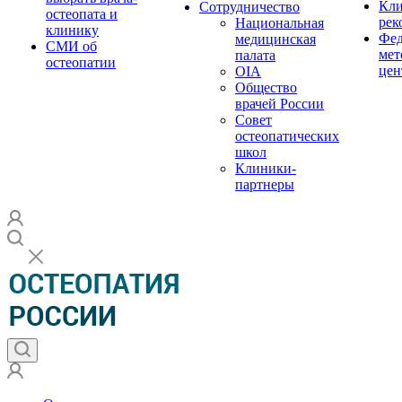
Кли
Сотрудничество
остеопата и
рек
Национальная
клинику
Фед
медицинская
СМИ об
мет
палата
остеопатии
цен
OIA
Общество
врачей России
Совет
остеопатических
школ
Клиники-
партнеры