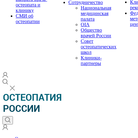
Кли
Сотрудничество
остеопата и
рек
Национальная
клинику
Фед
медицинская
СМИ об
мет
палата
остеопатии
цен
OIA
Общество
врачей России
Совет
остеопатических
школ
Клиники-
партнеры