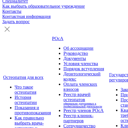
Специалитет
Как выбрать образовательное учреждение
Контакты
Контактная информация
Задать вопрос
РОсА
Об ассоциации
Руководство
Документы
Условия членства
Порядок вступления
Деонтологический
Государс
Остеопатия для всех
кодекс
регулиро
Оплата членских
Что такое
взносов
Зак
остеопатия
Реестр врачей
Пр
История
остеопатов
Про
остеопатии
официально допущенных к
ста
профессиональной деятельности
Показания и
Кв
Реестр членов РОсА
противопоказания
тре
Реестр клиник-
Как правильно
ост
партнеров
выбрать врача-
Кли
Сотрудничество