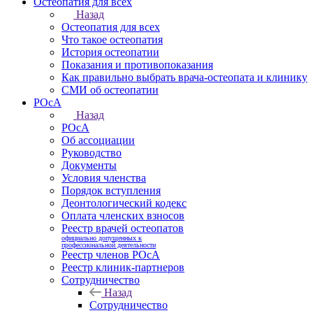
Остеопатия для всех
Назад
Остеопатия для всех
Что такое остеопатия
История остеопатии
Показания и противопоказания
Как правильно выбрать врача-остеопата и клинику
СМИ об остеопатии
РОсА
Назад
РОсА
Об ассоциации
Руководство
Документы
Условия членства
Порядок вступления
Деонтологический кодекс
Оплата членских взносов
Реестр врачей остеопатов
официально допущенных к
профессиональной деятельности
Реестр членов РОсА
Реестр клиник-партнеров
Сотрудничество
Назад
Сотрудничество