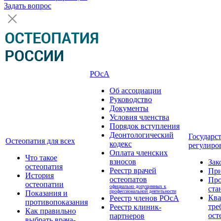
Задать вопрос
РОсА
Об ассоциации
Руководство
Документы
Условия членства
Порядок вступления
Деонтологический
Государс
Остеопатия для всех
кодекс
регулиро
Оплата членских
Что такое
взносов
Зак
остеопатия
Реестр врачей
Пр
История
остеопатов
Про
остеопатии
официально допущенных к
ста
профессиональной деятельности
Показания и
Кв
Реестр членов РОсА
противопоказания
тре
Реестр клиник-
Как правильно
ост
партнеров
выбрать врача-