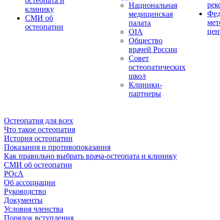
остеопата и
рек
Национальная
клинику
Фед
медицинская
СМИ об
мет
палата
остеопатии
цен
OIA
Общество
врачей России
Совет
остеопатических
школ
Клиники-
партнеры
Остеопатия для всех
Что такое остеопатия
История остеопатии
Показания и противопоказания
Как правильно выбрать врача-остеопата и клинику
СМИ об остеопатии
РОсА
Об ассоциации
Руководство
Документы
Условия членства
Порядок вступления