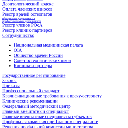
Деонтологический кодекс
Оплата членских взносов
Реестр врачей остеопатов
официально допущенных к
профессиональной деятельности
Реестр членов РОсА
Реестр клиник-партнеров
Сотрудничество
Национальная медицинская палата
OIA
Общество врачей России
Совет остеопатических школ
Клиники-партнеры
Государственное регулирование
Законы
Приказы
Профессиональный стандарт
Квалификационные требования к врачу-остеопату
Клинические рекомендации
Федеральный методический центр
Главный внештатный специалист
Главные внештатные специалисты субъектов
Профильная комиссия при Главном специалисте
Решения профильной комиссии министерства