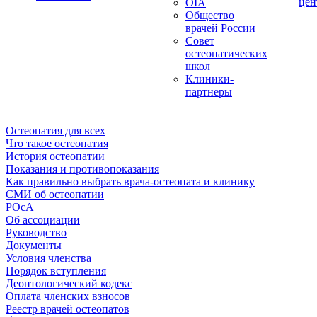
цен
OIA
Общество
врачей России
Совет
остеопатических
школ
Клиники-
партнеры
Остеопатия для всех
Что такое остеопатия
История остеопатии
Показания и противопоказания
Как правильно выбрать врача-остеопата и клинику
СМИ об остеопатии
РОсА
Об ассоциации
Руководство
Документы
Условия членства
Порядок вступления
Деонтологический кодекс
Оплата членских взносов
Реестр врачей остеопатов