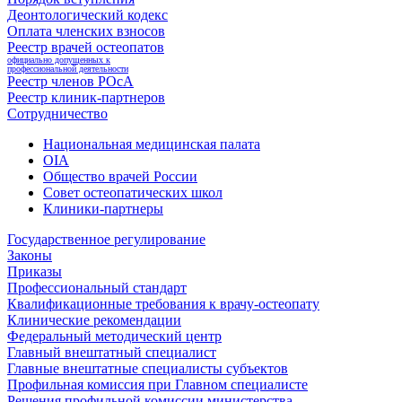
Деонтологический кодекс
Оплата членских взносов
Реестр врачей остеопатов
официально допущенных к
профессиональной деятельности
Реестр членов РОсА
Реестр клиник-партнеров
Сотрудничество
Национальная медицинская палата
OIA
Общество врачей России
Совет остеопатических школ
Клиники-партнеры
Государственное регулирование
Законы
Приказы
Профессиональный стандарт
Квалификационные требования к врачу-остеопату
Клинические рекомендации
Федеральный методический центр
Главный внештатный специалист
Главные внештатные специалисты субъектов
Профильная комиссия при Главном специалисте
Решения профильной комиссии министерства