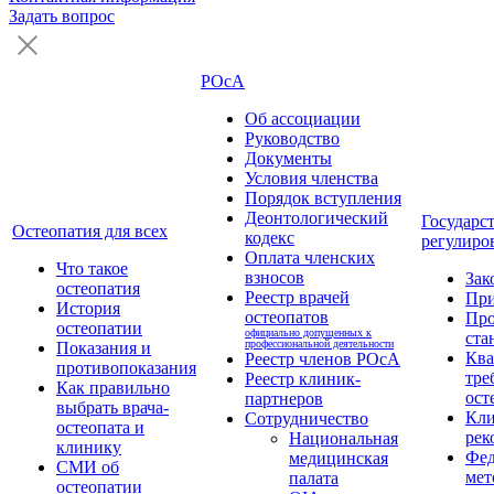
Задать вопрос
РОсА
Об ассоциации
Руководство
Документы
Условия членства
Порядок вступления
Деонтологический
Государс
Остеопатия для всех
кодекс
регулиро
Оплата членских
Что такое
взносов
Зак
остеопатия
Реестр врачей
Пр
История
остеопатов
Про
остеопатии
официально допущенных к
ста
профессиональной деятельности
Показания и
Кв
Реестр членов РОсА
противопоказания
тре
Реестр клиник-
Как правильно
ост
партнеров
выбрать врача-
Кли
Сотрудничество
остеопата и
рек
Национальная
клинику
Фед
медицинская
СМИ об
мет
палата
остеопатии