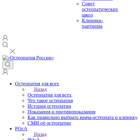
Совет
остеопатических
школ
Клиники-
партнеры
Остеопатия для всех
Назад
Остеопатия для всех
Что такое остеопатия
История остеопатии
Показания и противопоказания
Как правильно выбрать врача-остеопата и клинику
СМИ об остеопатии
РОсА
Назад
РОсА