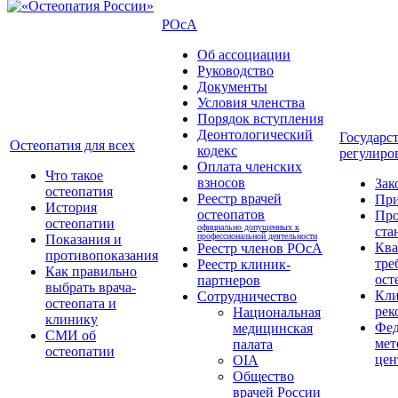
РОсА
Об ассоциации
Руководство
Документы
Условия членства
Порядок вступления
Деонтологический
Государс
Остеопатия для всех
кодекс
регулиро
Оплата членских
Что такое
взносов
Зак
остеопатия
Реестр врачей
Пр
История
остеопатов
Про
остеопатии
официально допущенных к
ста
профессиональной деятельности
Показания и
Кв
Реестр членов РОсА
противопоказания
тре
Реестр клиник-
Как правильно
ост
партнеров
выбрать врача-
Кли
Сотрудничество
остеопата и
рек
Национальная
клинику
Фед
медицинская
СМИ об
мет
палата
остеопатии
цен
OIA
Общество
врачей России