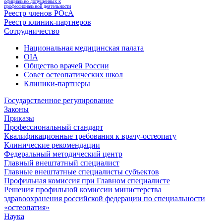
официально допущенных к
профессиональной деятельности
Реестр членов РОсА
Реестр клиник-партнеров
Сотрудничество
Национальная медицинская палата
OIA
Общество врачей России
Совет остеопатических школ
Клиники-партнеры
Государственное регулирование
Законы
Приказы
Профессиональный стандарт
Квалификационные требования к врачу-остеопату
Клинические рекомендации
Федеральный методический центр
Главный внештатный специалист
Главные внештатные специалисты субъектов
Профильная комиссия при Главном специалисте
Решения профильной комиссии министерства
здравоохранения российской федерации по специальности
«остеопатия»
Наука