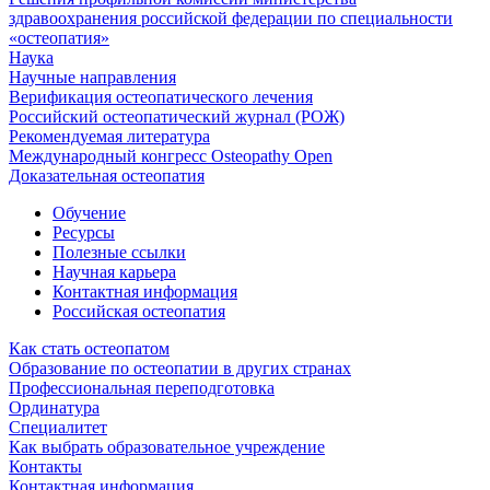
здравоохранения российской федерации по специальности
«остеопатия»
Наука
Научные направления
Верификация остеопатического лечения
Российский остеопатический журнал (РОЖ)
Рекомендуемая литература
Международный конгресс Osteopathy Open
Доказательная остеопатия
Обучение
Ресурсы
Полезные ссылки
Научная карьера
Контактная информация
Российская остеопатия
Как стать остеопатом
Образование по остеопатии в других странах
Профессиональная переподготовка
Ординатура
Специалитет
Как выбрать образовательное учреждение
Контакты
Контактная информация