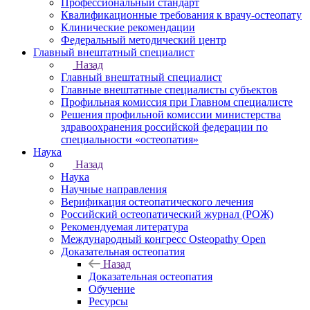
Профессиональный стандарт
Квалификационные требования к врачу-остеопату
Клинические рекомендации
Федеральный методический центр
Главный внештатный специалист
Назад
Главный внештатный специалист
Главные внештатные специалисты субъектов
Профильная комиссия при Главном специалисте
Решения профильной комиссии министерства
здравоохранения российской федерации по
специальности «остеопатия»
Наука
Назад
Наука
Научные направления
Верификация остеопатического лечения
Российский остеопатический журнал (РОЖ)
Рекомендуемая литература
Международный конгресс Osteopathy Open
Доказательная остеопатия
Назад
Доказательная остеопатия
Обучение
Ресурсы