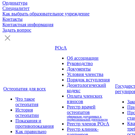
Ординатура
Специалитет
Как выбрать образовательное учреждение
Контакты
Контактная информация
Задать вопрос
РОсА
Об ассоциации
Руководство
Документы
Условия членства
Порядок вступления
Деонтологический
Государс
Остеопатия для всех
кодекс
регулиро
Оплата членских
Что такое
взносов
Зак
остеопатия
Реестр врачей
Пр
История
остеопатов
Про
остеопатии
официально допущенных к
ста
профессиональной деятельности
Показания и
Кв
Реестр членов РОсА
противопоказания
тре
Реестр клиник-
Как правильно
ост
партнеров