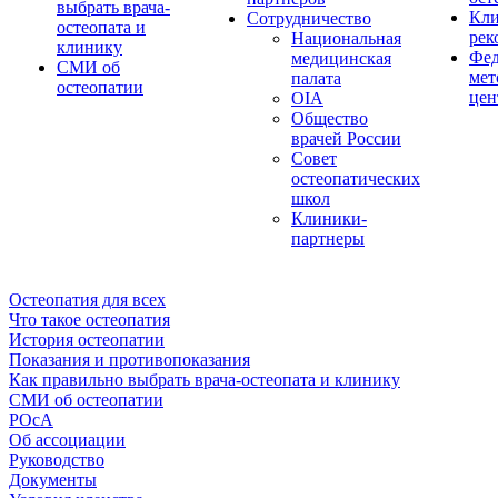
выбрать врача-
Кли
Сотрудничество
остеопата и
рек
Национальная
клинику
Фед
медицинская
СМИ об
мет
палата
остеопатии
цен
OIA
Общество
врачей России
Совет
остеопатических
школ
Клиники-
партнеры
Остеопатия для всех
Что такое остеопатия
История остеопатии
Показания и противопоказания
Как правильно выбрать врача-остеопата и клинику
СМИ об остеопатии
РОсА
Об ассоциации
Руководство
Документы