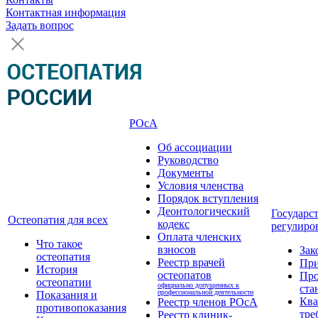
Контактная информация
Задать вопрос
РОсА
Об ассоциации
Руководство
Документы
Условия членства
Порядок вступления
Деонтологический
Государс
Остеопатия для всех
кодекс
регулиро
Оплата членских
Что такое
взносов
Зак
остеопатия
Реестр врачей
Пр
История
остеопатов
Про
остеопатии
официально допущенных к
ста
профессиональной деятельности
Показания и
Кв
Реестр членов РОсА
противопоказания
тре
Реестр клиник-