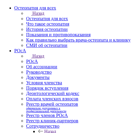
Остеопатия для всех
Назад
Остеопатия для всех
Что такое остеопатия
История остеопатии
Показания и противопоказания
Как правильно выбрать врача-остеопата и клинику
СМИ об остеопатии
РОсА
Назад
РОсА
Об ассоциации
Руководство
Документы
Условия членства
Порядок вступления
Деонтологический кодекс
Оплата членских взносов
Реестр врачей остеопатов
официально допущенных к
профессиональной деятельности
Реестр членов РОсА
Реестр клиник-партнеров
Сотрудничество
Назад