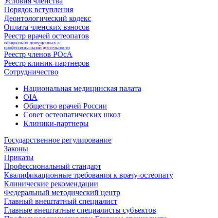
Условия членства
Порядок вступления
Деонтологический кодекс
Оплата членских взносов
Реестр врачей остеопатов
официально допущенных к
профессиональной деятельности
Реестр членов РОсА
Реестр клиник-партнеров
Сотрудничество
Национальная медицинская палата
OIA
Общество врачей России
Совет остеопатических школ
Клиники-партнеры
Государственное регулирование
Законы
Приказы
Профессиональный стандарт
Квалификационные требования к врачу-остеопату
Клинические рекомендации
Федеральный методический центр
Главный внештатный специалист
Главные внештатные специалисты субъектов