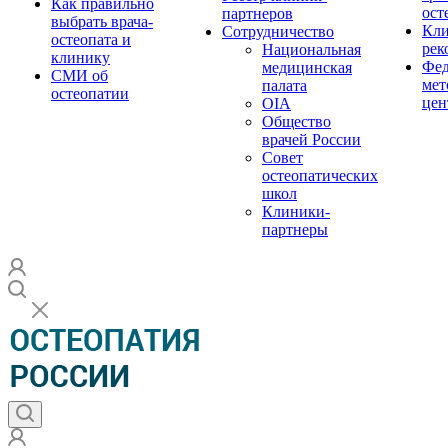
Как правильно
ост
партнеров
выбрать врача-
Кли
Сотрудничество
остеопата и
рек
Национальная
клинику
Фед
медицинская
СМИ об
мет
палата
остеопатии
цен
OIA
Общество
врачей России
Совет
остеопатических
школ
Клиники-
партнеры