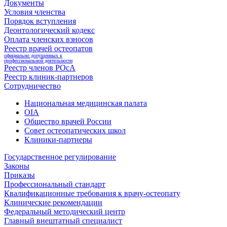
Документы
Условия членства
Порядок вступления
Деонтологический кодекс
Оплата членских взносов
Реестр врачей остеопатов
официально допущенных к
профессиональной деятельности
Реестр членов РОсА
Реестр клиник-партнеров
Сотрудничество
Национальная медицинская палата
OIA
Общество врачей России
Совет остеопатических школ
Клиники-партнеры
Государственное регулирование
Законы
Приказы
Профессиональный стандарт
Квалификационные требования к врачу-остеопату
Клинические рекомендации
Федеральный методический центр
Главный внештатный специалист