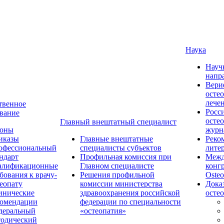
Наука
Науч
напр
Вери
осте
лече
твенное
Росс
вание
осте
Главный внештатный специалист
коны
журн
иказы
Главные внештатные
Реко
офессиональный
специалисты субъектов
лите
ндарт
Профильная комиссия при
Межд
алификационные
Главном специалисте
конг
бования к врачу-
Решения профильной
Osteo
еопату
комиссии министерства
Дока
инические
здравоохранения российской
осте
комендации
федерации по специальности
деральный
«остеопатия»
тодический