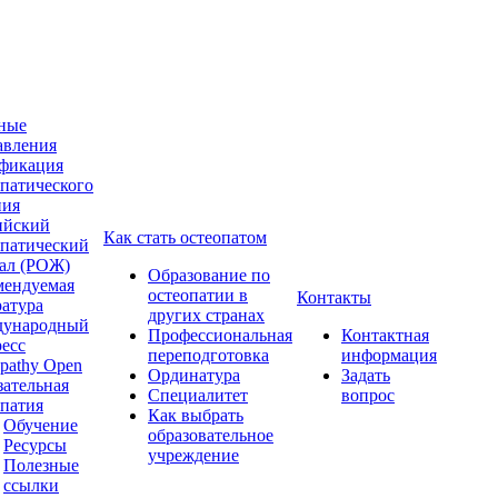
ные
авления
фикация
опатического
ния
ийский
Как стать остеопатом
опатический
ал (РОЖ)
Образование по
мендуемая
остеопатии в
Контакты
ратура
других странах
ународный
Профессиональная
Контактная
ресс
переподготовка
информация
pathy Open
Ординатура
Задать
зательная
Специалитет
вопрос
опатия
Как выбрать
Обучение
образовательное
Ресурсы
учреждение
Полезные
ссылки