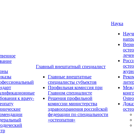
Наука
Науч
напр
Вери
осте
лече
твенное
Росс
вание
осте
Главный внештатный специалист
коны
журн
иказы
Главные внештатные
Реко
офессиональный
специалисты субъектов
лите
ндарт
Профильная комиссия при
Межд
алификационные
Главном специалисте
конг
бования к врачу-
Решения профильной
Osteo
еопату
комиссии министерства
Дока
инические
здравоохранения российской
осте
комендации
федерации по специальности
деральный
«остеопатия»
тодический
нтр