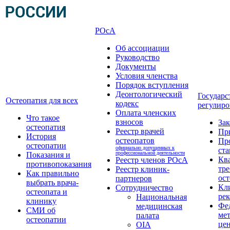
РОсА
Об ассоциации
Руководство
Документы
Условия членства
Порядок вступления
Деонтологический
Государс
Остеопатия для всех
кодекс
регулиро
Оплата членских
Что такое
взносов
За
остеопатия
Реестр врачей
Пр
История
остеопатов
Пр
остеопатии
официально допущенных к
ста
профессиональной деятельности
Показания и
Кв
Реестр членов РОсА
противопоказания
тре
Реестр клиник-
Как правильно
ост
партнеров
выбрать врача-
Кл
Сотрудничество
остеопата и
ре
Национальная
клинику
Фе
медицинская
СМИ об
ме
палата
остеопатии
це
OIA