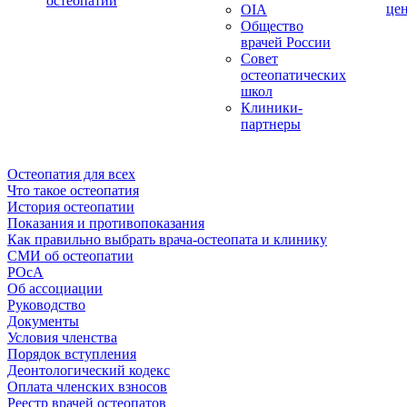
остеопатии
це
OIA
Общество
врачей России
Совет
остеопатических
школ
Клиники-
партнеры
Остеопатия для всех
Что такое остеопатия
История остеопатии
Показания и противопоказания
Как правильно выбрать врача-остеопата и клинику
СМИ об остеопатии
РОсА
Об ассоциации
Руководство
Документы
Условия членства
Порядок вступления
Деонтологический кодекс
Оплата членских взносов
Реестр врачей остеопатов