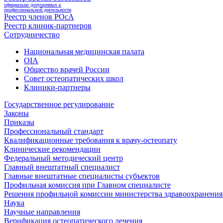
официально допущенных к
профессиональной деятельности
Реестр членов РОсА
Реестр клиник-партнеров
Сотрудничество
Национальная медицинская палата
OIA
Общество врачей России
Совет остеопатических школ
Клиники-партнеры
Государственное регулирование
Законы
Приказы
Профессиональный стандарт
Квалификационные требования к врачу-остеопату
Клинические рекомендации
Федеральный методический центр
Главный внештатный специалист
Главные внештатные специалисты субъектов
Профильная комиссия при Главном специалисте
Решения профильной комиссии министерства здравоохранения 
Наука
Научные направления
Верификация остеопатического лечения