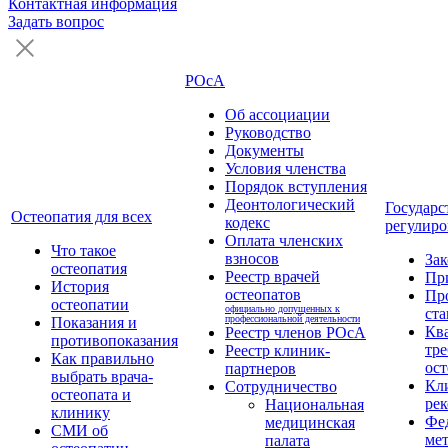
Контактная информация
Задать вопрос
РОсА
Об ассоциации
Руководство
Документы
Условия членства
Порядок вступления
Деонтологический
Государс
Остеопатия для всех
кодекс
регулиро
Оплата членских
Что такое
взносов
За
остеопатия
Реестр врачей
Пр
История
остеопатов
Пр
остеопатии
официально допущенных к
ста
профессиональной деятельности
Показания и
Кв
Реестр членов РОсА
противопоказания
тре
Реестр клиник-
Как правильно
ост
партнеров
выбрать врача-
Кл
Сотрудничество
остеопата и
ре
Национальная
клинику
Фе
медицинская
СМИ об
ме
палата