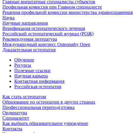
Главные внештатные специалисты субъектов
Профильная комиссия при Главном специалисте
Решения профильной комиссии министерства здравоохранения 
Наука
Научные направления
Верификация остеопатического лечения
Российский остеопатический журнал (РОЖ)
Рекомендуемая литература
Международный конгресс Osteopathy Open
Доказательная остеопатия
Обучение
Ресурсы
Полезные ссылки
Научная карьера
Контактная информация
Российская остеопатия
Как стать остеопатом
Образование по остеопатии в других странах
Профессиональная переподготовка
Ординатура
Специалитет
Как выбрать образовательное учреждение
Контакты