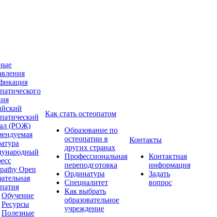
ные
авления
фикация
опатического
ния
ийский
Как стать остеопатом
опатический
ал (РОЖ)
Образование по
мендуемая
остеопатии в
Контакты
ратура
других странах
ународный
Профессиональная
Контактная
ресс
переподготовка
информация
pathy Open
Ординатура
Задать
зательная
Специалитет
вопрос
опатия
Как выбрать
Обучение
образовательное
Ресурсы
учреждение
Полезные