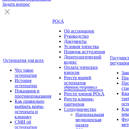
Задать вопрос
РОсА
Об ассоциации
Руководство
Документы
Условия членства
Порядок вступления
Деонтологический
Государс
Остеопатия для всех
кодекс
регулиро
Оплата членских
Что такое
взносов
Зак
остеопатия
Реестр врачей
Пр
История
остеопатов
Про
остеопатии
официально допущенных к
ста
профессиональной деятельности
Показания и
Кв
Реестр членов РОсА
противопоказания
тре
Реестр клиник-
Как правильно
ост
партнеров
выбрать врача-
Кли
Сотрудничество
остеопата и
рек
Национальная
клинику
Фед
медицинская
СМИ об
мет
палата
остеопатии