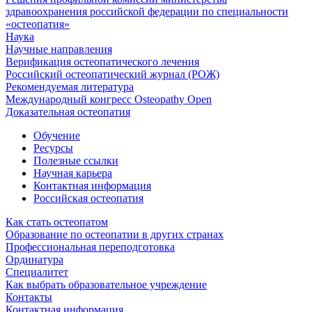
здравоохранения российской федерации по специальности
«остеопатия»
Наука
Научные направления
Верификация остеопатического лечения
Российский остеопатический журнал (РОЖ)
Рекомендуемая литература
Международный конгресс Osteopathy Open
Доказательная остеопатия
Обучение
Ресурсы
Полезные ссылки
Научная карьера
Контактная информация
Российская остеопатия
Как стать остеопатом
Образование по остеопатии в других странах
Профессиональная переподготовка
Ординатура
Специалитет
Как выбрать образовательное учреждение
Контакты
Контактная информация