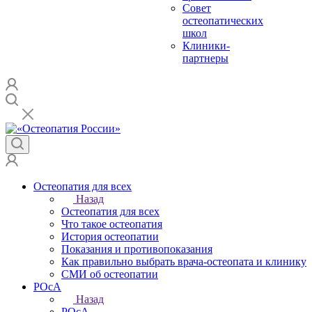
Совет
остеопатических
школ
Клиники-
партнеры
Остеопатия для всех
Назад
Остеопатия для всех
Что такое остеопатия
История остеопатии
Показания и противопоказания
Как правильно выбрать врача-остеопата и клинику
СМИ об остеопатии
РОсА
Назад
РОсА