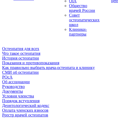
цен
OIA
Общество
врачей России
Совет
остеопатических
школ
Клиники-
партнеры
Остеопатия для всех
Что такое остеопатия
История остеопатии
Показания и противопоказания
Как правильно выбрать врача-остеопата и клинику
СМИ об остеопатии
РОсА
Об ассоциации
Руководство
Документы
Условия членства
Порядок вступления
Деонтологический кодекс
Оплата членских взносов
Реестр врачей остеопатов