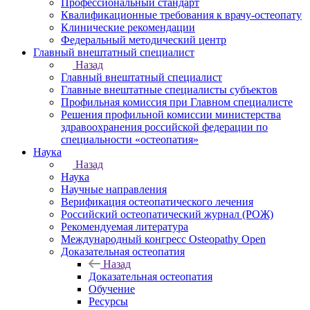
Профессиональный стандарт
Квалификационные требования к врачу-остеопату
Клинические рекомендации
Федеральный методический центр
Главный внештатный специалист
Назад
Главный внештатный специалист
Главные внештатные специалисты субъектов
Профильная комиссия при Главном специалисте
Решения профильной комиссии министерства
здравоохранения российской федерации по
специальности «остеопатия»
Наука
Назад
Наука
Научные направления
Верификация остеопатического лечения
Российский остеопатический журнал (РОЖ)
Рекомендуемая литература
Международный конгресс Osteopathy Open
Доказательная остеопатия
Назад
Доказательная остеопатия
Обучение
Ресурсы