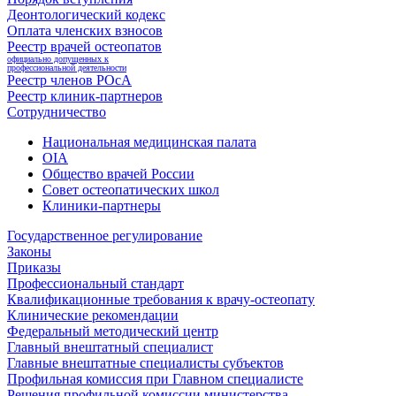
Деонтологический кодекс
Оплата членских взносов
Реестр врачей остеопатов
официально допущенных к
профессиональной деятельности
Реестр членов РОсА
Реестр клиник-партнеров
Сотрудничество
Национальная медицинская палата
OIA
Общество врачей России
Совет остеопатических школ
Клиники-партнеры
Государственное регулирование
Законы
Приказы
Профессиональный стандарт
Квалификационные требования к врачу-остеопату
Клинические рекомендации
Федеральный методический центр
Главный внештатный специалист
Главные внештатные специалисты субъектов
Профильная комиссия при Главном специалисте
Решения профильной комиссии министерства