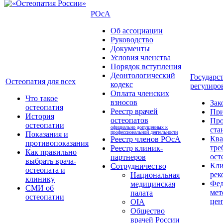
РОсА
Об ассоциации
Руководство
Документы
Условия членства
Порядок вступления
Деонтологический
Государс
Остеопатия для всех
кодекс
регулиро
Оплата членских
Что такое
взносов
Зак
остеопатия
Реестр врачей
Пр
История
остеопатов
Про
остеопатии
официально допущенных к
ста
профессиональной деятельности
Показания и
Кв
Реестр членов РОсА
противопоказания
тре
Реестр клиник-
Как правильно
ост
партнеров
выбрать врача-
Кли
Сотрудничество
остеопата и
рек
Национальная
клинику
Фед
медицинская
СМИ об
мет
палата
остеопатии
цен
OIA
Общество
врачей России