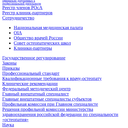
официально допущенных к
профессиональной деятельности
Реестр членов РОсА
Реестр клиник-партнеров
Сотрудничество
Национальная медицинская палата
OIA
Общество врачей России
Совет остеопатических школ
Клиники-партнеры
Государственное регулирование
Законы
Приказы
Профессиональный стандарт
Квалификационные требования к врачу-остеопату
Клинические рекомендации
Федеральный методический центр
Главный внештатный специалист
Главные внештатные специалисты субъектов
Профильная комиссия при Главном специалисте
Решения профильной комиссии министерства
здравоохранения российской федерации по специальности
«остеопатия»
Наука