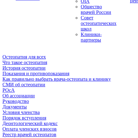
цен
OIA
Общество
врачей России
Совет
остеопатических
школ
Клиники-
партнеры
Остеопатия для всех
Что такое остеопатия
История остеопатии
Показания и противопоказания
Как правильно выбрать врача-остеопата и клинику
СМИ об остеопатии
РОсА
Об ассоциации
Руководство
Документы
Условия членства
Порядок вступления
Деонтологический кодекс
Оплата членских взносов
Реестр врачей остеопатов