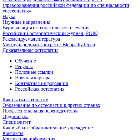
здравоохранения российской федерации по специальности
«остеопатия»
Наука
Научные направления
Верификация остеопатического лечения
Российский остеопатический журнал (РОЖ)
Рекомендуемая литература
Международный конгресс Osteopathy Open
Доказательная остеопатия
Обучение
Ресурсы
Полезные ссылки
Научная карьера
Контактная информация
Российская остеопатия
Как стать остеопатом
Образование по остеопатии в других странах
Профессиональная переподготовка
Ординатура
Специалитет
Как выбрать образовательное учреждение
Контакты
Контактная информация