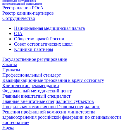
официально допущенных к
профессиональной деятельности
Реестр членов РОсА
Реестр клиник-партнеров
Сотрудничество
Национальная медицинская палата
OIA
Общество врачей России
Совет остеопатических школ
Клиники-партнеры
Государственное регулирование
Законы
Приказы
Профессиональный стандарт
Квалификационные требования к врачу-остеопату
Клинические рекомендации
Федеральный методический центр
Главный внештатный специалист
Главные внештатные специалисты субъектов
Профильная комиссия при Главном специалисте
Решения профильной комиссии министерства
здравоохранения российской федерации по специальности
«остеопатия»
Наука