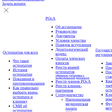
Задать вопрос
РОсА
Об ассоциации
Руководство
Документы
Условия членства
Порядок вступления
Деонтологический
Государс
Остеопатия для всех
кодекс
регулиро
Оплата членских
Что такое
взносов
Зак
остеопатия
Реестр врачей
Пр
История
остеопатов
Про
остеопатии
официально допущенных к
ста
профессиональной деятельности
Показания и
Кв
Реестр членов РОсА
противопоказания
тре
Реестр клиник-
Как правильно
ост
партнеров
выбрать врача-
Кли
Сотрудничество
остеопата и
рек
Национальная
клинику
Фед
медицинская
СМИ об
мет
палата
остеопатии