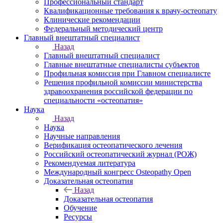
Профессиональный стандарт
Квалификационные требования к врачу-остеопату
Клинические рекомендации
Федеральный методический центр
Главный внештатный специалист
Назад
Главный внештатный специалист
Главные внештатные специалисты субъектов
Профильная комиссия при Главном специалисте
Решения профильной комиссии министерства
здравоохранения российской федерации по
специальности «остеопатия»
Наука
Назад
Наука
Научные направления
Верификация остеопатического лечения
Российский остеопатический журнал (РОЖ)
Рекомендуемая литература
Международный конгресс Osteopathy Open
Доказательная остеопатия
Назад
Доказательная остеопатия
Обучение
Ресурсы