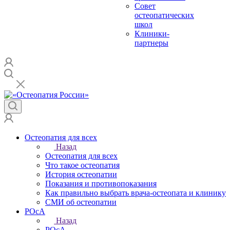
Совет
остеопатических
школ
Клиники-
партнеры
Остеопатия для всех
Назад
Остеопатия для всех
Что такое остеопатия
История остеопатии
Показания и противопоказания
Как правильно выбрать врача-остеопата и клинику
СМИ об остеопатии
РОсА
Назад
РОсА