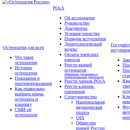
РОсА
Об ассоциации
Руководство
Документы
Условия членства
Порядок вступления
Деонтологический
Государс
Остеопатия для всех
кодекс
регулиро
Оплата членских
Что такое
взносов
Зак
остеопатия
Реестр врачей
Пр
История
остеопатов
Про
остеопатии
официально допущенных к
ста
профессиональной деятельности
Показания и
Кв
Реестр членов РОсА
противопоказания
тре
Реестр клиник-
Как правильно
ост
партнеров
выбрать врача-
Кли
Сотрудничество
остеопата и
рек
Национальная
клинику
Фед
медицинская
СМИ об
мет
палата
остеопатии
цен
OIA
Общество
врачей России