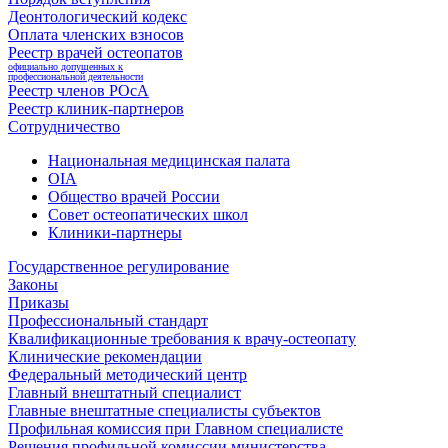
Деонтологический кодекс
Оплата членских взносов
Реестр врачей остеопатов
официально допущенных к
профессиональной деятельности
Реестр членов РОсА
Реестр клиник-партнеров
Сотрудничество
Национальная медицинская палата
OIA
Общество врачей России
Совет остеопатических школ
Клиники-партнеры
Государственное регулирование
Законы
Приказы
Профессиональный стандарт
Квалификационные требования к врачу-остеопату
Клинические рекомендации
Федеральный методический центр
Главный внештатный специалист
Главные внештатные специалисты субъектов
Профильная комиссия при Главном специалисте
Решения профильной комиссии министерства