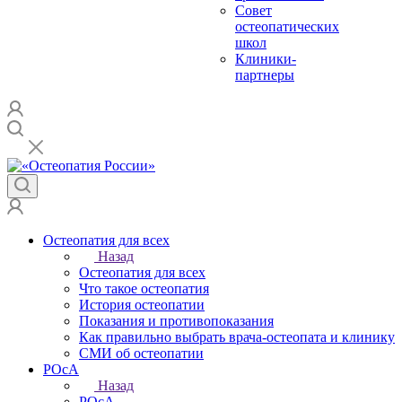
Совет
остеопатических
школ
Клиники-
партнеры
Остеопатия для всех
Назад
Остеопатия для всех
Что такое остеопатия
История остеопатии
Показания и противопоказания
Как правильно выбрать врача-остеопата и клинику
СМИ об остеопатии
РОсА
Назад
РОсА