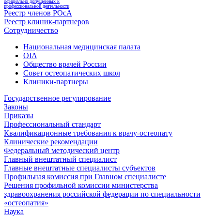
официально допущенных к
профессиональной деятельности
Реестр членов РОсА
Реестр клиник-партнеров
Сотрудничество
Национальная медицинская палата
OIA
Общество врачей России
Совет остеопатических школ
Клиники-партнеры
Государственное регулирование
Законы
Приказы
Профессиональный стандарт
Квалификационные требования к врачу-остеопату
Клинические рекомендации
Федеральный методический центр
Главный внештатный специалист
Главные внештатные специалисты субъектов
Профильная комиссия при Главном специалисте
Решения профильной комиссии министерства
здравоохранения российской федерации по специальности
«остеопатия»
Наука