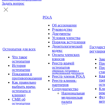
Задать вопрос
РОсА
Об ассоциации
Руководство
Документы
Условия членства
Порядок вступления
Деонтологический
Государс
Остеопатия для всех
кодекс
регулиро
Оплата членских
Что такое
взносов
Зак
остеопатия
Реестр врачей
Пр
История
остеопатов
Про
остеопатии
официально допущенных к
ста
профессиональной деятельности
Показания и
Кв
Реестр членов РОсА
противопоказания
тре
Реестр клиник-
Как правильно
ост
партнеров
выбрать врача-
Кли
Сотрудничество
остеопата и
рек
Национальная
клинику
Фед
медицинская
СМИ об
мет
палата
остеопатии