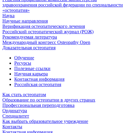
здравоохранения российской федерации по специальности
«остеопатия»
Наука
Научные направления
Верификация остеопатического лечения
Российский остеопатический журнал (РОЖ)
Рекомендуемая литература
Международный конгресс Osteopathy Open
Доказательная остеопатия
Обучение
Ресурсы
Полезные ссылки
Научная карьера
Контактная информация
Российская остеопатия
Как стать остеопатом
Образование по остеопатии в других странах
Профессиональная переподготовка
Ординатура
Специалитет
Как выбрать образовательное учреждение
Контакты
Контактная информация