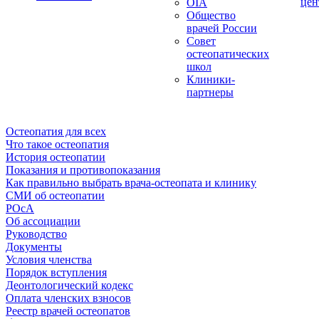
цен
OIA
Общество
врачей России
Совет
остеопатических
школ
Клиники-
партнеры
Остеопатия для всех
Что такое остеопатия
История остеопатии
Показания и противопоказания
Как правильно выбрать врача-остеопата и клинику
СМИ об остеопатии
РОсА
Об ассоциации
Руководство
Документы
Условия членства
Порядок вступления
Деонтологический кодекс
Оплата членских взносов
Реестр врачей остеопатов