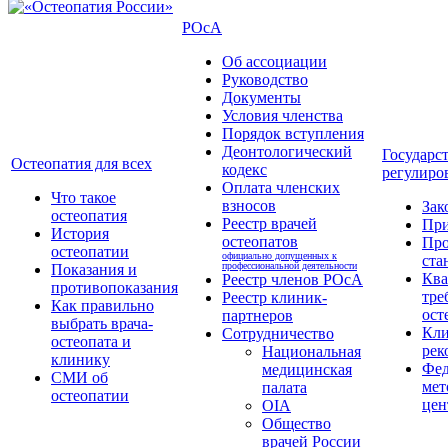
РОсА
Об ассоциации
Руководство
Документы
Условия членства
Порядок вступления
Деонтологический
Государс
Остеопатия для всех
кодекс
регулиро
Оплата членских
Что такое
взносов
Зак
остеопатия
Реестр врачей
Пр
История
остеопатов
Про
остеопатии
официально допущенных к
ста
профессиональной деятельности
Показания и
Кв
Реестр членов РОсА
противопоказания
тре
Реестр клиник-
Как правильно
ост
партнеров
выбрать врача-
Кли
Сотрудничество
остеопата и
рек
Национальная
клинику
Фед
медицинская
СМИ об
мет
палата
остеопатии
цен
OIA
Общество
врачей России