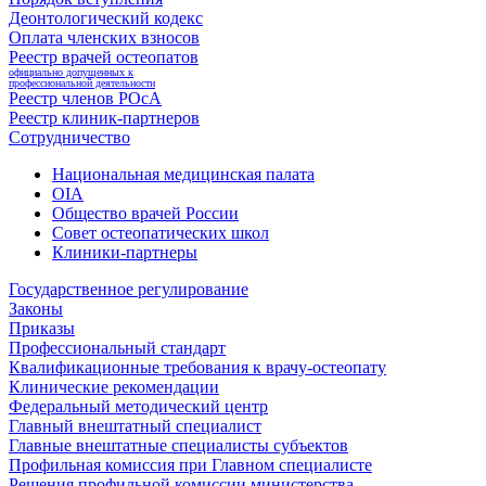
Деонтологический кодекс
Оплата членских взносов
Реестр врачей остеопатов
официально допущенных к
профессиональной деятельности
Реестр членов РОсА
Реестр клиник-партнеров
Сотрудничество
Национальная медицинская палата
OIA
Общество врачей России
Совет остеопатических школ
Клиники-партнеры
Государственное регулирование
Законы
Приказы
Профессиональный стандарт
Квалификационные требования к врачу-остеопату
Клинические рекомендации
Федеральный методический центр
Главный внештатный специалист
Главные внештатные специалисты субъектов
Профильная комиссия при Главном специалисте
Решения профильной комиссии министерства