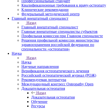
Профессиональный стандарт
Квалификационные требования к врачу-остеопату
Клинические рекомендации
Федеральный методический центр
Главный внештатный специалист
Назад
Главный внештатный специалист
Главные внештатные специалисты субъектов
Профильная комиссия при Главном специалисте
Решения профильной комиссии министерства
здравоохранения российской федерации по
специальности «остеопатия»
Наука
Назад
Наука
Научные направления
Верификация остеопатического лечения
Российский остеопатический журнал (РОЖ)
Рекомендуемая литература
Международный конгресс Osteopathy Open
Доказательная остеопатия
Назад
Доказательная остеопатия
Обучение
Ресурсы