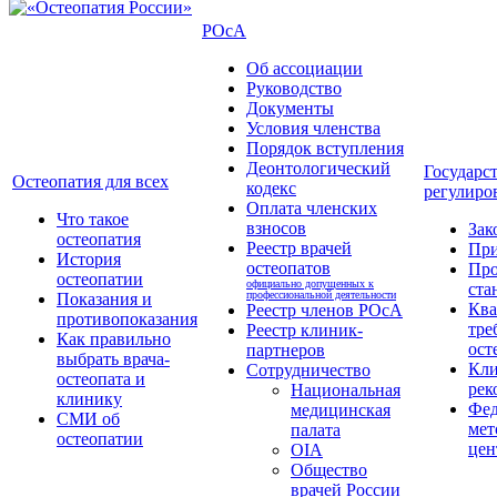
РОсА
Об ассоциации
Руководство
Документы
Условия членства
Порядок вступления
Деонтологический
Государс
Остеопатия для всех
кодекс
регулиро
Оплата членских
Что такое
взносов
Зак
остеопатия
Реестр врачей
Пр
История
остеопатов
Про
остеопатии
официально допущенных к
ста
профессиональной деятельности
Показания и
Кв
Реестр членов РОсА
противопоказания
тре
Реестр клиник-
Как правильно
ост
партнеров
выбрать врача-
Кли
Сотрудничество
остеопата и
рек
Национальная
клинику
Фед
медицинская
СМИ об
мет
палата
остеопатии
цен
OIA
Общество
врачей России