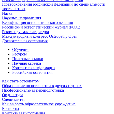
здравоохранения российской федерации по специальности
«остеопатия»
Наука
Научные направления
Верификация остеопатического лечения
Российский остеопатический журнал (РОЖ)
Рекомендуемая литература
Международный конгресс Osteopathy Open
Доказательная остеопатия
Обучение
Ресурсы
Полезные ссылки
Научная карьера
Контактная информация
Российская остеопатия
Как стать остеопатом
Образование по остеопатии в других странах
Профессиональная переподготовка
Ординатура
Специалитет
Как выбрать образовательное учреждение
Контакты
Контактная информация