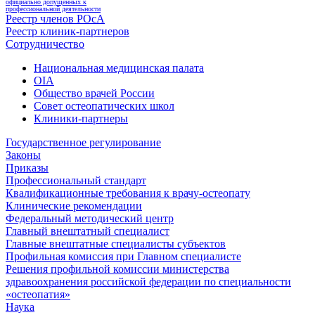
официально допущенных к
профессиональной деятельности
Реестр членов РОсА
Реестр клиник-партнеров
Сотрудничество
Национальная медицинская палата
OIA
Общество врачей России
Совет остеопатических школ
Клиники-партнеры
Государственное регулирование
Законы
Приказы
Профессиональный стандарт
Квалификационные требования к врачу-остеопату
Клинические рекомендации
Федеральный методический центр
Главный внештатный специалист
Главные внештатные специалисты субъектов
Профильная комиссия при Главном специалисте
Решения профильной комиссии министерства
здравоохранения российской федерации по специальности
«остеопатия»
Наука