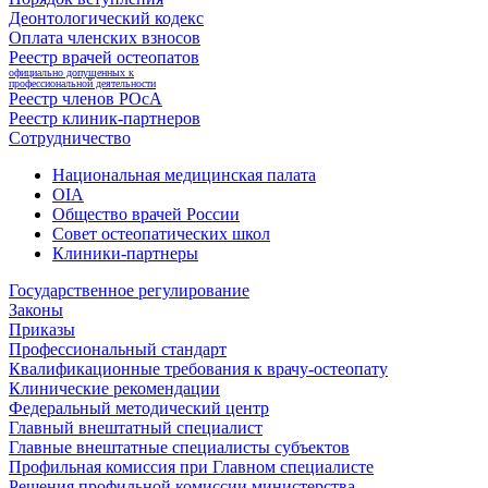
Деонтологический кодекс
Оплата членских взносов
Реестр врачей остеопатов
официально допущенных к
профессиональной деятельности
Реестр членов РОсА
Реестр клиник-партнеров
Сотрудничество
Национальная медицинская палата
OIA
Общество врачей России
Совет остеопатических школ
Клиники-партнеры
Государственное регулирование
Законы
Приказы
Профессиональный стандарт
Квалификационные требования к врачу-остеопату
Клинические рекомендации
Федеральный методический центр
Главный внештатный специалист
Главные внештатные специалисты субъектов
Профильная комиссия при Главном специалисте
Решения профильной комиссии министерства