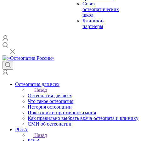
Совет
остеопатических
школ
Клиники-
партнеры
Остеопатия для всех
Назад
Остеопатия для всех
Что такое остеопатия
История остеопатии
Показания и противопоказания
Как правильно выбрать врача-остеопата и клинику
СМИ об остеопатии
РОсА
Назад
РОсА