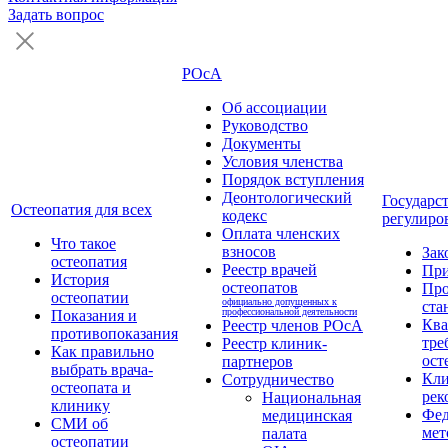
Задать вопрос
РОсА
Об ассоциации
Руководство
Документы
Условия членства
Порядок вступления
Деонтологический
Государс
Остеопатия для всех
кодекс
регулиро
Оплата членских
Что такое
взносов
Зак
остеопатия
Реестр врачей
Пр
История
остеопатов
Про
остеопатии
официально допущенных к
ста
профессиональной деятельности
Показания и
Кв
Реестр членов РОсА
противопоказания
тре
Реестр клиник-
Как правильно
ост
партнеров
выбрать врача-
Кли
Сотрудничество
остеопата и
рек
Национальная
клинику
Фед
медицинская
СМИ об
мет
палата
остеопатии