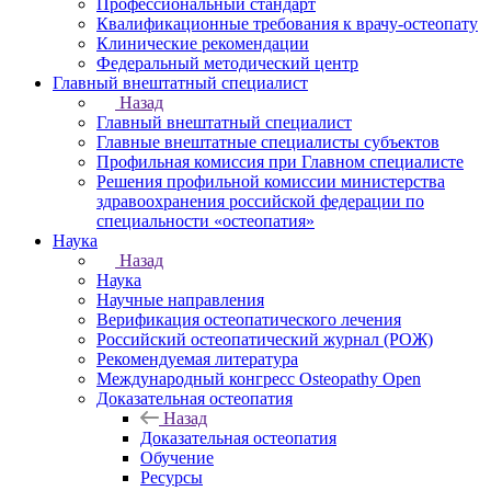
Профессиональный стандарт
Квалификационные требования к врачу-остеопату
Клинические рекомендации
Федеральный методический центр
Главный внештатный специалист
Назад
Главный внештатный специалист
Главные внештатные специалисты субъектов
Профильная комиссия при Главном специалисте
Решения профильной комиссии министерства
здравоохранения российской федерации по
специальности «остеопатия»
Наука
Назад
Наука
Научные направления
Верификация остеопатического лечения
Российский остеопатический журнал (РОЖ)
Рекомендуемая литература
Международный конгресс Osteopathy Open
Доказательная остеопатия
Назад
Доказательная остеопатия
Обучение
Ресурсы