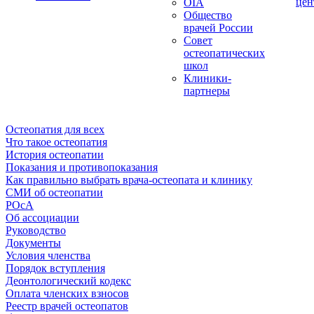
цен
OIA
Общество
врачей России
Совет
остеопатических
школ
Клиники-
партнеры
Остеопатия для всех
Что такое остеопатия
История остеопатии
Показания и противопоказания
Как правильно выбрать врача-остеопата и клинику
СМИ об остеопатии
РОсА
Об ассоциации
Руководство
Документы
Условия членства
Порядок вступления
Деонтологический кодекс
Оплата членских взносов
Реестр врачей остеопатов