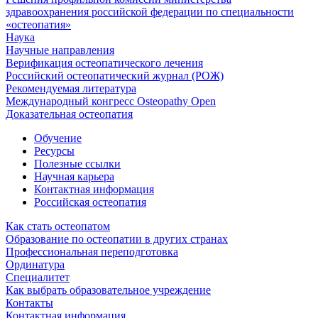
здравоохранения российской федерации по специальности
«остеопатия»
Наука
Научные направления
Верификация остеопатического лечения
Российский остеопатический журнал (РОЖ)
Рекомендуемая литература
Международный конгресс Osteopathy Open
Доказательная остеопатия
Обучение
Ресурсы
Полезные ссылки
Научная карьера
Контактная информация
Российская остеопатия
Как стать остеопатом
Образование по остеопатии в других странах
Профессиональная переподготовка
Ординатура
Специалитет
Как выбрать образовательное учреждение
Контакты
Контактная информация