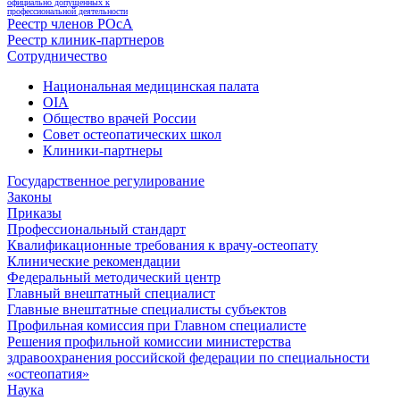
официально допущенных к
профессиональной деятельности
Реестр членов РОсА
Реестр клиник-партнеров
Сотрудничество
Национальная медицинская палата
OIA
Общество врачей России
Совет остеопатических школ
Клиники-партнеры
Государственное регулирование
Законы
Приказы
Профессиональный стандарт
Квалификационные требования к врачу-остеопату
Клинические рекомендации
Федеральный методический центр
Главный внештатный специалист
Главные внештатные специалисты субъектов
Профильная комиссия при Главном специалисте
Решения профильной комиссии министерства
здравоохранения российской федерации по специальности
«остеопатия»
Наука