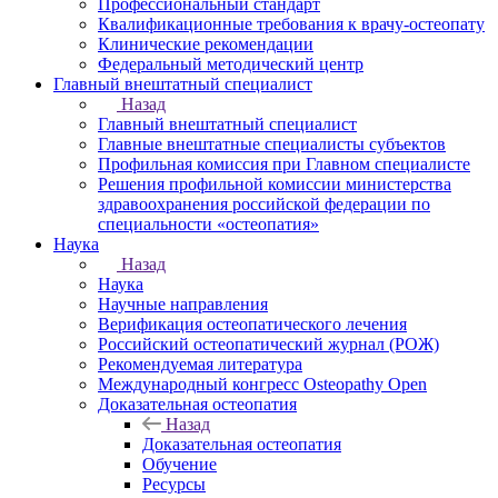
Профессиональный стандарт
Квалификационные требования к врачу-остеопату
Клинические рекомендации
Федеральный методический центр
Главный внештатный специалист
Назад
Главный внештатный специалист
Главные внештатные специалисты субъектов
Профильная комиссия при Главном специалисте
Решения профильной комиссии министерства
здравоохранения российской федерации по
специальности «остеопатия»
Наука
Назад
Наука
Научные направления
Верификация остеопатического лечения
Российский остеопатический журнал (РОЖ)
Рекомендуемая литература
Международный конгресс Osteopathy Open
Доказательная остеопатия
Назад
Доказательная остеопатия
Обучение
Ресурсы