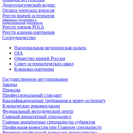
Деонтологический кодекс
Оплата членских взносов
Реестр врачей остеопатов
официально допущенных к
профессиональной деятельности
Реестр членов РОсА
Реестр клиник-партнеров
Сотрудничество
Национальная медицинская палата
OIA
Общество врачей России
Совет остеопатических школ
Клиники-партнеры
Государственное регулирование
Законы
Приказы
Профессиональный стандарт
Квалификационные требования к врачу-остеопату
Клинические рекомендации
Федеральный методический центр
Главный внештатный специалист
Главные внештатные специалисты субъектов
Профильная комиссия при Главном специалисте
Решения профильной комиссии министерства