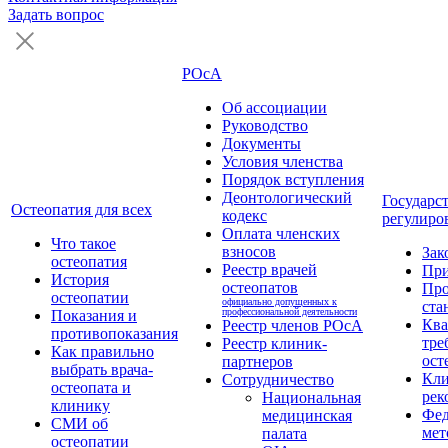
Задать вопрос
РОсА
Об ассоциации
Руководство
Документы
Условия членства
Порядок вступления
Деонтологический
Государс
Остеопатия для всех
кодекс
регулиро
Оплата членских
Что такое
взносов
Зак
остеопатия
Реестр врачей
Пр
История
остеопатов
Про
остеопатии
официально допущенных к
ста
профессиональной деятельности
Показания и
Кв
Реестр членов РОсА
противопоказания
тре
Реестр клиник-
Как правильно
ост
партнеров
выбрать врача-
Кли
Сотрудничество
остеопата и
рек
Национальная
клинику
Фед
медицинская
СМИ об
мет
палата
остеопатии