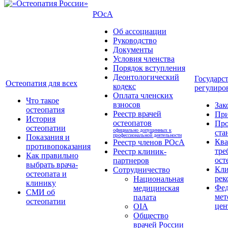
РОсА
Об ассоциации
Руководство
Документы
Условия членства
Порядок вступления
Деонтологический
Государс
Остеопатия для всех
кодекс
регулиро
Оплата членских
Что такое
взносов
Зак
остеопатия
Реестр врачей
Пр
История
остеопатов
Про
остеопатии
официально допущенных к
ста
профессиональной деятельности
Показания и
Кв
Реестр членов РОсА
противопоказания
тре
Реестр клиник-
Как правильно
ост
партнеров
выбрать врача-
Кли
Сотрудничество
остеопата и
рек
Национальная
клинику
Фед
медицинская
СМИ об
мет
палата
остеопатии
цен
OIA
Общество
врачей России