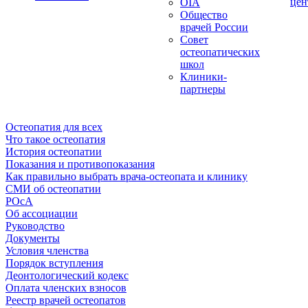
цен
OIA
Общество
врачей России
Совет
остеопатических
школ
Клиники-
партнеры
Остеопатия для всех
Что такое остеопатия
История остеопатии
Показания и противопоказания
Как правильно выбрать врача-остеопата и клинику
СМИ об остеопатии
РОсА
Об ассоциации
Руководство
Документы
Условия членства
Порядок вступления
Деонтологический кодекс
Оплата членских взносов
Реестр врачей остеопатов