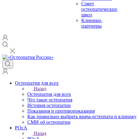
Совет
остеопатических
школ
Клиники-
партнеры
Остеопатия для всех
Назад
Остеопатия для всех
Что такое остеопатия
История остеопатии
Показания и противопоказания
Как правильно выбрать врача-остеопата и клинику
СМИ об остеопатии
РОсА
Назад
РОсА