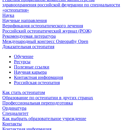
здравоохранения российской федерации по специальности
«остеопатия»
Наука
Научные направления
Верификация остеопатического лечения
Российский остеопатический журнал (РОЖ)
Рекомендуемая литература
Международный конгресс Osteopathy Open
Доказательная остеопатия
Обучение
Ресурсы
Полезные ссылки
Научная карьера
Контактная информация
Российская остеопатия
Как стать остеопатом
Образование по остеопатии в других странах
Профессиональная переподготовка
Ординатура
Специалитет
Как выбрать образовательное учреждение
Контакты
Контактная информация