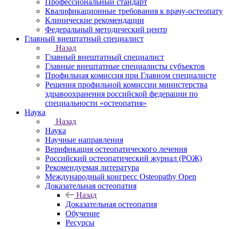
Профессиональный стандарт
Квалификационные требования к врачу-остеопату
Клинические рекомендации
Федеральный методический центр
Главный внештатный специалист
Назад
Главный внештатный специалист
Главные внештатные специалисты субъектов
Профильная комиссия при Главном специалисте
Решения профильной комиссии министерства
здравоохранения российской федерации по
специальности «остеопатия»
Наука
Назад
Наука
Научные направления
Верификация остеопатического лечения
Российский остеопатический журнал (РОЖ)
Рекомендуемая литература
Международный конгресс Osteopathy Open
Доказательная остеопатия
Назад
Доказательная остеопатия
Обучение
Ресурсы