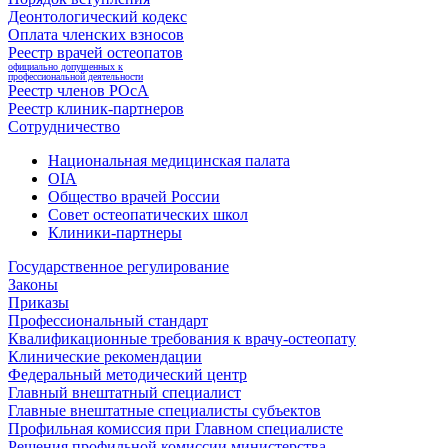
Деонтологический кодекс
Оплата членских взносов
Реестр врачей остеопатов
официально допущенных к
профессиональной деятельности
Реестр членов РОсА
Реестр клиник-партнеров
Сотрудничество
Национальная медицинская палата
OIA
Общество врачей России
Совет остеопатических школ
Клиники-партнеры
Государственное регулирование
Законы
Приказы
Профессиональный стандарт
Квалификационные требования к врачу-остеопату
Клинические рекомендации
Федеральный методический центр
Главный внештатный специалист
Главные внештатные специалисты субъектов
Профильная комиссия при Главном специалисте
Решения профильной комиссии министерства