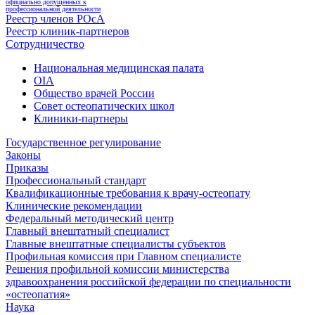
официально допущенных к
профессиональной деятельности
Реестр членов РОсА
Реестр клиник-партнеров
Сотрудничество
Национальная медицинская палата
OIA
Общество врачей России
Совет остеопатических школ
Клиники-партнеры
Государственное регулирование
Законы
Приказы
Профессиональный стандарт
Квалификационные требования к врачу-остеопату
Клинические рекомендации
Федеральный методический центр
Главный внештатный специалист
Главные внештатные специалисты субъектов
Профильная комиссия при Главном специалисте
Решения профильной комиссии министерства
здравоохранения российской федерации по специальности
«остеопатия»
Наука