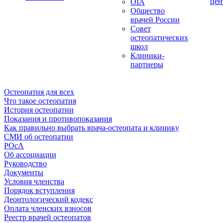
цен
OIA
Общество
врачей России
Совет
остеопатических
школ
Клиники-
партнеры
Остеопатия для всех
Что такое остеопатия
История остеопатии
Показания и противопоказания
Как правильно выбрать врача-остеопата и клинику
СМИ об остеопатии
РОсА
Об ассоциации
Руководство
Документы
Условия членства
Порядок вступления
Деонтологический кодекс
Оплата членских взносов
Реестр врачей остеопатов