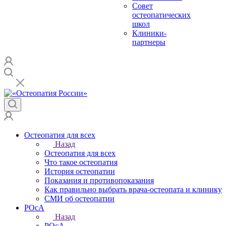
Совет
остеопатических
школ
Клиники-
партнеры
Остеопатия для всех
Назад
Остеопатия для всех
Что такое остеопатия
История остеопатии
Показания и противопоказания
Как правильно выбрать врача-остеопата и клинику
СМИ об остеопатии
РОсА
Назад
РОсА