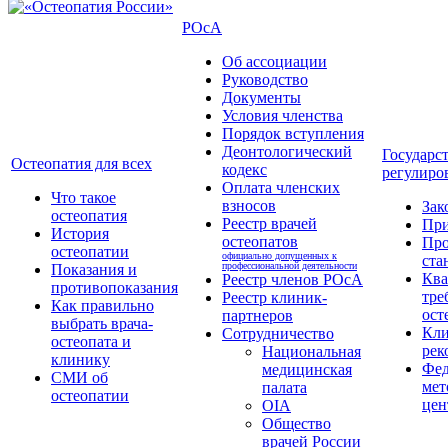
РОсА
Об ассоциации
Руководство
Документы
Условия членства
Порядок вступления
Деонтологический
Государс
Остеопатия для всех
кодекс
регулиро
Оплата членских
Что такое
взносов
Зак
остеопатия
Реестр врачей
Пр
История
остеопатов
Про
остеопатии
официально допущенных к
ста
профессиональной деятельности
Показания и
Кв
Реестр членов РОсА
противопоказания
тре
Реестр клиник-
Как правильно
ост
партнеров
выбрать врача-
Кли
Сотрудничество
остеопата и
рек
Национальная
клинику
Фед
медицинская
СМИ об
мет
палата
остеопатии
цен
OIA
Общество
врачей России