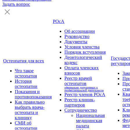
Задать вопрос
РОсА
Об ассоциации
Руководство
Документы
Условия членства
Порядок вступления
Деонтологический
Государс
Остеопатия для всех
кодекс
регулиро
Оплата членских
Что такое
взносов
Зак
остеопатия
Реестр врачей
Пр
История
остеопатов
Про
остеопатии
официально допущенных к
ста
профессиональной деятельности
Показания и
Кв
Реестр членов РОсА
противопоказания
тре
Реестр клиник-
Как правильно
ост
партнеров
выбрать врача-
Кли
Сотрудничество
остеопата и
рек
Национальная
клинику
Фед
медицинская
СМИ об
мет
палата
остеопатии