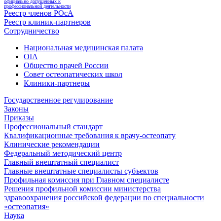
официально допущенных к
профессиональной деятельности
Реестр членов РОсА
Реестр клиник-партнеров
Сотрудничество
Национальная медицинская палата
OIA
Общество врачей России
Совет остеопатических школ
Клиники-партнеры
Государственное регулирование
Законы
Приказы
Профессиональный стандарт
Квалификационные требования к врачу-остеопату
Клинические рекомендации
Федеральный методический центр
Главный внештатный специалист
Главные внештатные специалисты субъектов
Профильная комиссия при Главном специалисте
Решения профильной комиссии министерства
здравоохранения российской федерации по специальности
«остеопатия»
Наука