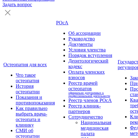
Задать вопрос
РОсА
Об ассоциации
Руководство
Документы
Условия членства
Порядок вступления
Деонтологический
Государс
Остеопатия для всех
кодекс
регулиро
Оплата членских
Что такое
взносов
Зак
остеопатия
Реестр врачей
Пр
История
остеопатов
Про
остеопатии
официально допущенных к
ста
профессиональной деятельности
Показания и
Кв
Реестр членов РОсА
противопоказания
тре
Реестр клиник-
Как правильно
ост
партнеров
выбрать врача-
Кли
Сотрудничество
остеопата и
рек
Национальная
клинику
Фед
медицинская
СМИ об
мет
палата
остеопатии