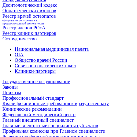
Деонтологический кодекс
Оплата членских взносов
Реестр врачей остеопатов
официально допущенных к
профессиональной деятельности
Реестр членов РОсА
Реестр клиник-партнеров
Сотрудничество
Национальная медицинская палата
OIA
Общество врачей России
Совет остеопатических школ
Клиники-партнеры
Государственное регулирование
Законы
Приказы
Профессиональный стандарт
Квалификационные требования к врачу-остеопату
Клинические рекомендации
Федеральный методический центр
Главный внештатный специалист
Главные внештатные специалисты субъектов
Профильная комиссия при Главном специалисте
Решения профильной комиссии министерства