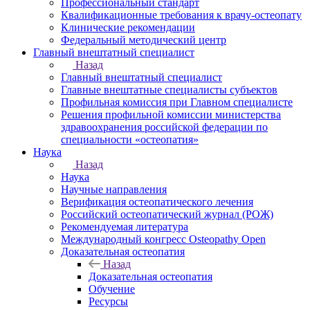
Профессиональный стандарт
Квалификационные требования к врачу-остеопату
Клинические рекомендации
Федеральный методический центр
Главный внештатный специалист
Назад
Главный внештатный специалист
Главные внештатные специалисты субъектов
Профильная комиссия при Главном специалисте
Решения профильной комиссии министерства
здравоохранения российской федерации по
специальности «остеопатия»
Наука
Назад
Наука
Научные направления
Верификация остеопатического лечения
Российский остеопатический журнал (РОЖ)
Рекомендуемая литература
Международный конгресс Osteopathy Open
Доказательная остеопатия
Назад
Доказательная остеопатия
Обучение
Ресурсы