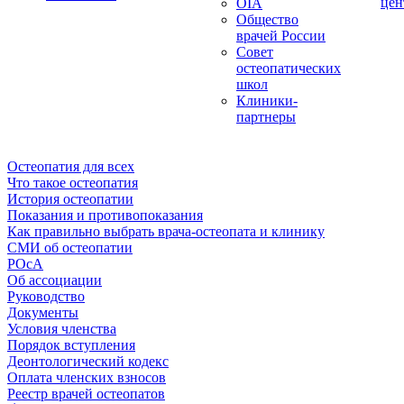
цен
OIA
Общество
врачей России
Совет
остеопатических
школ
Клиники-
партнеры
Остеопатия для всех
Что такое остеопатия
История остеопатии
Показания и противопоказания
Как правильно выбрать врача-остеопата и клинику
СМИ об остеопатии
РОсА
Об ассоциации
Руководство
Документы
Условия членства
Порядок вступления
Деонтологический кодекс
Оплата членских взносов
Реестр врачей остеопатов