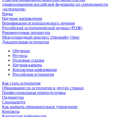
здравоохранения российской федерации по специальности
«остеопатия»
Наука
Научные направления
Верификация остеопатического лечения
Российский остеопатический журнал (РОЖ)
Рекомендуемая литература
Международный конгресс Osteopathy Open
Доказательная остеопатия
Обучение
Ресурсы
Полезные ссылки
Научная карьера
Контактная информация
Российская остеопатия
Как стать остеопатом
Образование по остеопатии в других странах
Профессиональная переподготовка
Ординатура
Специалитет
Как выбрать образовательное учреждение
Контакты
Контактная информация