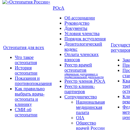
РОсА
Об ассоциации
Руководство
Документы
Условия членства
Порядок вступления
Деонтологический
Государс
Остеопатия для всех
кодекс
регулиро
Оплата членских
Что такое
взносов
Зак
остеопатия
Реестр врачей
Пр
История
остеопатов
Про
остеопатии
официально допущенных к
ста
профессиональной деятельности
Показания и
Кв
Реестр членов РОсА
противопоказания
тре
Реестр клиник-
Как правильно
ост
партнеров
выбрать врача-
Кли
Сотрудничество
остеопата и
рек
Национальная
клинику
Фед
медицинская
СМИ об
мет
палата
остеопатии
цен
OIA
Общество
врачей России