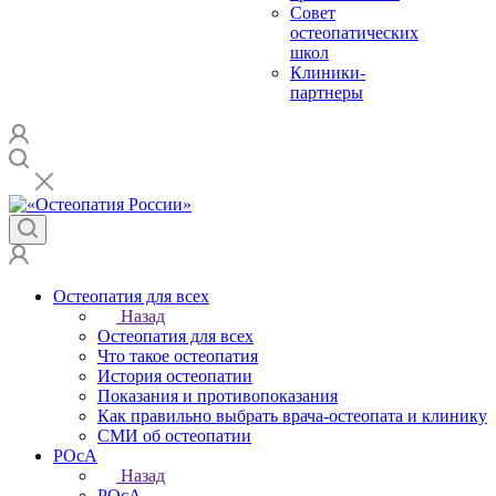
Совет
остеопатических
школ
Клиники-
партнеры
Остеопатия для всех
Назад
Остеопатия для всех
Что такое остеопатия
История остеопатии
Показания и противопоказания
Как правильно выбрать врача-остеопата и клинику
СМИ об остеопатии
РОсА
Назад
РОсА