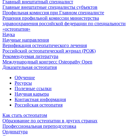
Главный внештатный специалист
Главные внештатные специалисты субъектов
Профильная комиссия при Главном специалисте
Решения профильной комиссии министерства
здравоохранения российской федерации по специальности
«остеопатия»
Наука
Научные направления
Верификация остеопатического лечения
Российский остеопатический журнал (РОЖ)
Рекомендуемая литература
Международный конгресс Osteopathy Open
Доказательная остеопатия
Обучение
Ресурсы
Полезные ссылки
Научная карьера
Контактная информация
Российская остеопатия
Как стать остеопатом
Образование по остеопатии в других странах
Профессиональная переподготовка
Ординатура