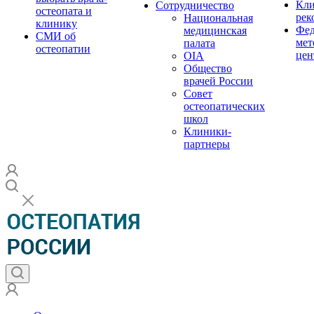
Кли
Сотрудничество
остеопата и
рек
Национальная
клинику
Фед
медицинская
СМИ об
мет
палата
остеопатии
цен
OIA
Общество
врачей России
Совет
остеопатических
школ
Клиники-
партнеры