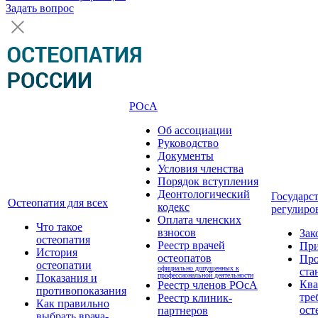
Задать вопрос
РОсА
Об ассоциации
Руководство
Документы
Условия членства
Порядок вступления
Деонтологический
Государс
Остеопатия для всех
кодекс
регулиро
Оплата членских
Что такое
взносов
Зак
остеопатия
Реестр врачей
Пр
История
остеопатов
Про
остеопатии
официально допущенных к
ста
профессиональной деятельности
Показания и
Кв
Реестр членов РОсА
противопоказания
тре
Реестр клиник-
Как правильно
ост
партнеров
выбрать врача-