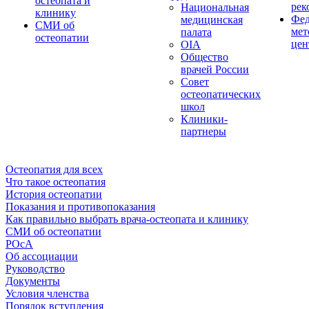
остеопата и
рек
Национальная
клинику
Фед
медицинская
СМИ об
мет
палата
остеопатии
цен
OIA
Общество
врачей России
Совет
остеопатических
школ
Клиники-
партнеры
Остеопатия для всех
Что такое остеопатия
История остеопатии
Показания и противопоказания
Как правильно выбрать врача-остеопата и клинику
СМИ об остеопатии
РОсА
Об ассоциации
Руководство
Документы
Условия членства
Порядок вступления