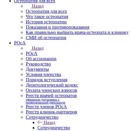
Остеопатия для всех
Назад
Остеопатия для всех
Что такое остеопатия
История остеопатии
Показания и противопоказания
Как правильно выбрать врача-остеопата и клинику
СМИ об остеопатии
РОсА
Назад
РОсА
Об ассоциации
Руководство
Документы
Условия членства
Порядок вступления
Деонтологический кодекс
Оплата членских взносов
Реестр врачей остеопатов
официально допущенных к
профессиональной деятельности
Реестр членов РОсА
Реестр клиник-партнеров
Сотрудничество
Назад
Сотрудничество