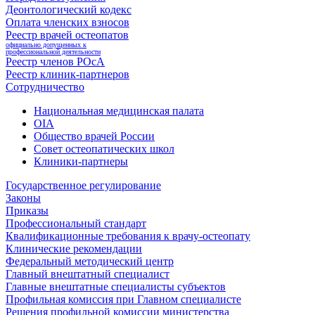
Деонтологический кодекс
Оплата членских взносов
Реестр врачей остеопатов
официально допущенных к
профессиональной деятельности
Реестр членов РОсА
Реестр клиник-партнеров
Сотрудничество
Национальная медицинская палата
OIA
Общество врачей России
Совет остеопатических школ
Клиники-партнеры
Государственное регулирование
Законы
Приказы
Профессиональный стандарт
Квалификационные требования к врачу-остеопату
Клинические рекомендации
Федеральный методический центр
Главный внештатный специалист
Главные внештатные специалисты субъектов
Профильная комиссия при Главном специалисте
Решения профильной комиссии министерства