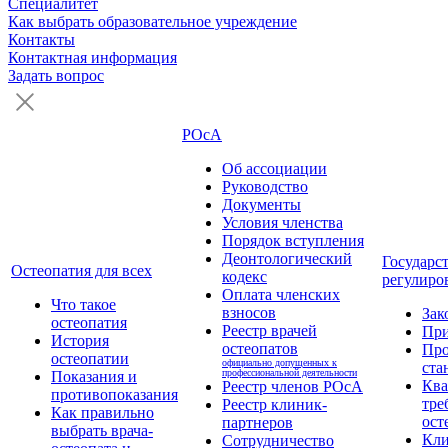
Специалитет
Как выбрать образовательное учреждение
Контакты
Контактная информация
Задать вопрос
РОсА
Об ассоциации
Руководство
Документы
Условия членства
Порядок вступления
Деонтологический
Государс
Остеопатия для всех
кодекс
регулиро
Оплата членских
Что такое
взносов
Зак
остеопатия
Реестр врачей
Пр
История
остеопатов
Про
остеопатии
официально допущенных к
ста
профессиональной деятельности
Показания и
Кв
Реестр членов РОсА
противопоказания
тре
Реестр клиник-
Как правильно
ост
партнеров
выбрать врача-
Кли
Сотрудничество