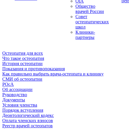
цен
OIA
Общество
врачей России
Совет
остеопатических
школ
Клиники-
партнеры
Остеопатия для всех
Что такое остеопатия
История остеопатии
Показания и противопоказания
Как правильно выбрать врача-остеопата и клинику
СМИ об остеопатии
РОсА
Об ассоциации
Руководство
Документы
Условия членства
Порядок вступления
Деонтологический кодекс
Оплата членских взносов
Реестр врачей остеопатов