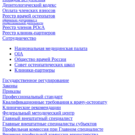
Деонтологический кодекс
Оплата членских взносов
Реестр врачей остеопатов
официально допущенных к
профессиональной деятельности
Реестр членов РОсА
Реестр клиник-партнеров
Сотрудничество
Национальная медицинская палата
OIA
Общество врачей России
Совет остеопатических школ
Клиники-партнеры
Государственное регулирование
Законы
Приказы
Профессиональный стандарт
Квалификационные требования к врачу-остеопату
Клинические рекомендации
Федеральный методический центр
Главный внештатный специалист
Главные внештатные специалисты субъектов
Профильная комиссия при Главном специалисте
Решения профильной комиссии министерства