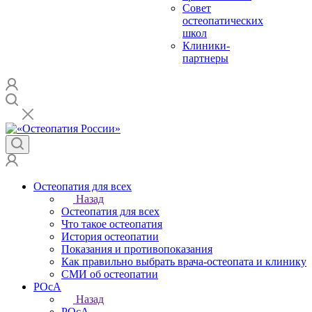
Совет
остеопатических
школ
Клиники-
партнеры
Остеопатия для всех
Назад
Остеопатия для всех
Что такое остеопатия
История остеопатии
Показания и противопоказания
Как правильно выбрать врача-остеопата и клинику
СМИ об остеопатии
РОсА
Назад
РОсА