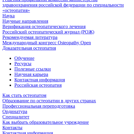
здравоохранения российской федерации по специальности
«остеопатия»
Наука
Научные направления
Верификация остеопатического лечения
Российский остеопатический журнал (РОЖ)
Рекомендуемая литература
Международный конгресс Osteopathy Open
Доказательная остеопатия
Обучение
Ресурсы
Полезные ссылки
Научная карьера
Контактная информация
Российская остеопатия
Как стать остеопатом
Образование по остеопатии в других странах
Профессиональная переподготовка
Ординатура
Специалитет
Как выбрать образовательное учреждение
Контакты
Контактная информация