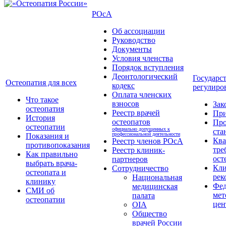
РОсА
Об ассоциации
Руководство
Документы
Условия членства
Порядок вступления
Деонтологический
Государс
Остеопатия для всех
кодекс
регулиро
Оплата членских
Что такое
взносов
Зак
остеопатия
Реестр врачей
Пр
История
остеопатов
Про
остеопатии
официально допущенных к
ста
профессиональной деятельности
Показания и
Кв
Реестр членов РОсА
противопоказания
тре
Реестр клиник-
Как правильно
ост
партнеров
выбрать врача-
Кли
Сотрудничество
остеопата и
рек
Национальная
клинику
Фед
медицинская
СМИ об
мет
палата
остеопатии
цен
OIA
Общество
врачей России