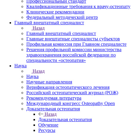
Профессиональный стандарт
Квалификационные требования к врачу-остеопату
Клинические рекомендации
Федеральный методический центр
Главный внештатный специалист
Назад
Главный внештатный специалист
Главные внештатные специалисты субъектов
Профильная комиссия при Главном специалисте
Решения профильной комиссии министерства
здравоохранения российской федерации по
специальности «остеопатия»
Наука
Назад
Наука
Научные направления
Верификация остеопатического лечения
Российский остеопатический журнал (РОЖ)
Рекомендуемая литература
Международный конгресс Osteopathy Open
Доказательная остеопатия
Назад
Доказательная остеопатия
Обучение
Ресурсы