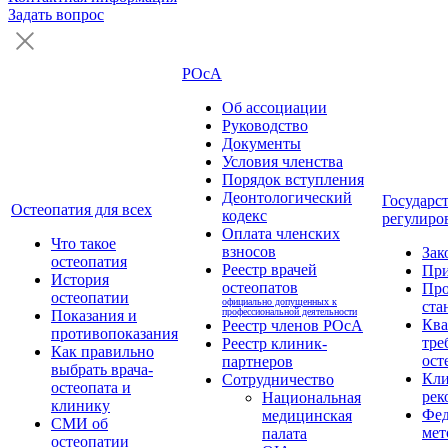
Задать вопрос
РОсА
Об ассоциации
Руководство
Документы
Условия членства
Порядок вступления
Деонтологический
Государс
Остеопатия для всех
кодекс
регулиро
Оплата членских
Что такое
взносов
Зак
остеопатия
Реестр врачей
Пр
История
остеопатов
Про
остеопатии
официально допущенных к
ста
профессиональной деятельности
Показания и
Кв
Реестр членов РОсА
противопоказания
тре
Реестр клиник-
Как правильно
ост
партнеров
выбрать врача-
Кли
Сотрудничество
остеопата и
рек
Национальная
клинику
Фед
медицинская
СМИ об
мет
палата
остеопатии