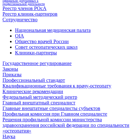
официально допущенных к
профессиональной деятельности
Реестр членов РОсА
Реестр клиник-партнеров
Сотрудничество
Национальная медицинская палата
OIA
Общество врачей России
Совет остеопатических школ
Клиники-партнеры
Государственное регулирование
Законы
Приказы
Профессиональный стандарт
Квалификационные требования к врачу-остеопату
Клинические рекомендации
Федеральный методический центр
Главный внештатный специалист
Главные внештатные специалисты субъектов
Профильная комиссия при Главном специалисте
Решения профильной комиссии министерства
здравоохранения российской федерации по специальности
«остеопатия»
Наука