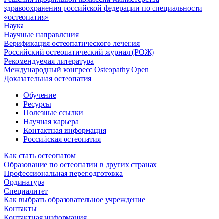
здравоохранения российской федерации по специальности
«остеопатия»
Наука
Научные направления
Верификация остеопатического лечения
Российский остеопатический журнал (РОЖ)
Рекомендуемая литература
Международный конгресс Osteopathy Open
Доказательная остеопатия
Обучение
Ресурсы
Полезные ссылки
Научная карьера
Контактная информация
Российская остеопатия
Как стать остеопатом
Образование по остеопатии в других странах
Профессиональная переподготовка
Ординатура
Специалитет
Как выбрать образовательное учреждение
Контакты
Контактная информация