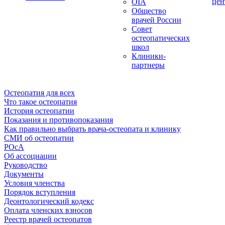
цен
OIA
Общество
врачей России
Совет
остеопатических
школ
Клиники-
партнеры
Остеопатия для всех
Что такое остеопатия
История остеопатии
Показания и противопоказания
Как правильно выбрать врача-остеопата и клинику
СМИ об остеопатии
РОсА
Об ассоциации
Руководство
Документы
Условия членства
Порядок вступления
Деонтологический кодекс
Оплата членских взносов
Реестр врачей остеопатов