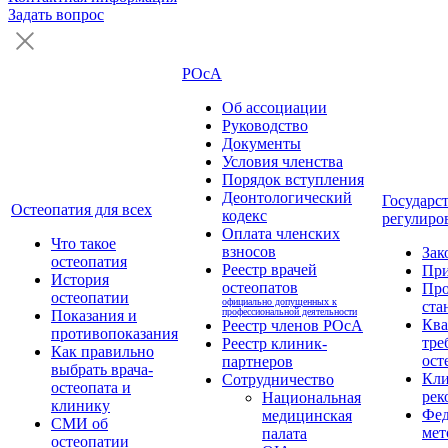
Задать вопрос
РОсА
Об ассоциации
Руководство
Документы
Условия членства
Порядок вступления
Деонтологический
Государс
Остеопатия для всех
кодекс
регулиро
Оплата членских
Что такое
взносов
Зак
остеопатия
Реестр врачей
Пр
История
остеопатов
Про
остеопатии
официально допущенных к
ста
профессиональной деятельности
Показания и
Кв
Реестр членов РОсА
противопоказания
тре
Реестр клиник-
Как правильно
ост
партнеров
выбрать врача-
Кли
Сотрудничество
остеопата и
рек
Национальная
клинику
Фед
медицинская
СМИ об
мет
палата
остеопатии