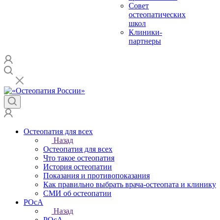
Совет
остеопатических
школ
Клиники-
партнеры
Остеопатия для всех
Назад
Остеопатия для всех
Что такое остеопатия
История остеопатии
Показания и противопоказания
Как правильно выбрать врача-остеопата и клинику
СМИ об остеопатии
РОсА
Назад
РОсА