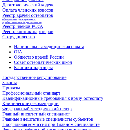
Деонтологический кодекс
Оплата членских взносов
Реестр врачей остеопатов
официально допущенных к
профессиональной деятельности
Реестр членов РОсА
Реестр клиник-партнеров
Сотрудничество
Национальная медицинская палата
OIA
Общество врачей России
Совет остеопатических школ
Клиники-партнеры
Государственное регулирование
Законы
Приказы
Профессиональный стандарт
Квалификационные требования к врачу-остеопату
Клинические рекомендации
Федеральный методический центр
Главный внештатный специалист
Главные внештатные специалисты субъектов
Профильная комиссия при Главном специалисте
Решения профильной комиссии министерства