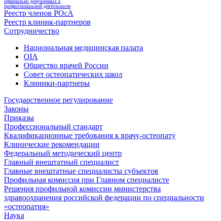
официально допущенных к
профессиональной деятельности
Реестр членов РОсА
Реестр клиник-партнеров
Сотрудничество
Национальная медицинская палата
OIA
Общество врачей России
Совет остеопатических школ
Клиники-партнеры
Государственное регулирование
Законы
Приказы
Профессиональный стандарт
Квалификационные требования к врачу-остеопату
Клинические рекомендации
Федеральный методический центр
Главный внештатный специалист
Главные внештатные специалисты субъектов
Профильная комиссия при Главном специалисте
Решения профильной комиссии министерства
здравоохранения российской федерации по специальности
«остеопатия»
Наука