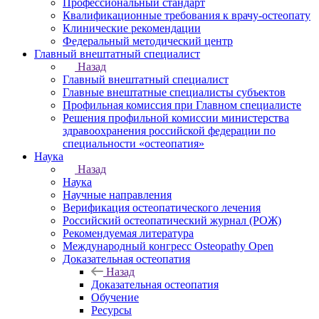
Профессиональный стандарт
Квалификационные требования к врачу-остеопату
Клинические рекомендации
Федеральный методический центр
Главный внештатный специалист
Назад
Главный внештатный специалист
Главные внештатные специалисты субъектов
Профильная комиссия при Главном специалисте
Решения профильной комиссии министерства
здравоохранения российской федерации по
специальности «остеопатия»
Наука
Назад
Наука
Научные направления
Верификация остеопатического лечения
Российский остеопатический журнал (РОЖ)
Рекомендуемая литература
Международный конгресс Osteopathy Open
Доказательная остеопатия
Назад
Доказательная остеопатия
Обучение
Ресурсы