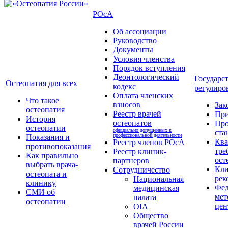
РОсА
Об ассоциации
Руководство
Документы
Условия членства
Порядок вступления
Деонтологический
Государс
Остеопатия для всех
кодекс
регулиро
Оплата членских
Что такое
взносов
Зак
остеопатия
Реестр врачей
Пр
История
остеопатов
Про
остеопатии
официально допущенных к
ста
профессиональной деятельности
Показания и
Кв
Реестр членов РОсА
противопоказания
тре
Реестр клиник-
Как правильно
ост
партнеров
выбрать врача-
Кли
Сотрудничество
остеопата и
рек
Национальная
клинику
Фед
медицинская
СМИ об
мет
палата
остеопатии
цен
OIA
Общество
врачей России